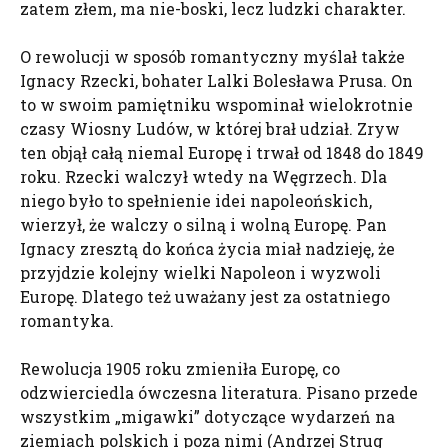
zatem złem, ma nie-boski, lecz ludzki charakter.
O rewolucji w sposób romantyczny myślał także
Ignacy Rzecki, bohater Lalki Bolesława Prusa. On
to w swoim pamiętniku wspominał wielokrotnie
czasy Wiosny Ludów, w której brał udział. Zryw
ten objął całą niemal Europę i trwał od 1848 do 1849
roku. Rzecki walczył wtedy na Węgrzech. Dla
niego było to spełnienie idei napoleońskich,
wierzył, że walczy o silną i wolną Europę. Pan
Ignacy zresztą do końca życia miał nadzieję, że
przyjdzie kolejny wielki Napoleon i wyzwoli
Europę. Dlatego też uważany jest za ostatniego
romantyka.
Rewolucja 1905 roku zmieniła Europę, co
odzwierciedla ówczesna literatura. Pisano przede
wszystkim „migawki” dotyczące wydarzeń na
ziemiach polskich i poza nimi (Andrzej Strug