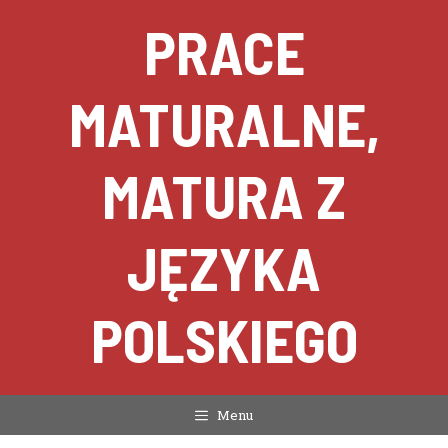
Przejdź
PRACE
do
treści
MATURALNE,
MATURA Z
JĘZYKA
POLSKIEGO
Menu