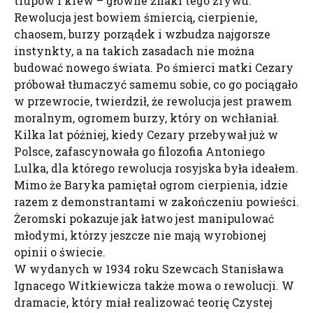
trupów i krew – główne znaki tego zrywu.
Rewolucja jest bowiem śmiercią, cierpienie,
chaosem, burzy porządek i wzbudza najgorsze
instynkty, a na takich zasadach nie można
budować nowego świata. Po śmierci matki Cezary
próbował tłumaczyć samemu sobie, co go pociągało
w przewrocie, twierdził, że rewolucja jest prawem
moralnym, ogromem burzy, który on wchłaniał.
Kilka lat później, kiedy Cezary przebywał już w
Polsce, zafascynowała go filozofia Antoniego
Lulka, dla którego rewolucja rosyjska była ideałem.
Mimo że Baryka pamiętał ogrom cierpienia, idzie
razem z demonstrantami w zakończeniu powieści.
Żeromski pokazuje jak łatwo jest manipulować
młodymi, którzy jeszcze nie mają wyrobionej
opinii o świecie.
W wydanych w 1934 roku Szewcach Stanisława
Ignacego Witkiewicza także mowa o rewolucji. W
dramacie, który miał realizować teorię Czystej