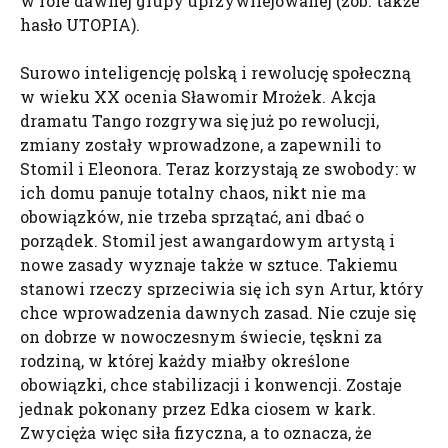
w role dawnej grupy uprzywilejowanej (zob. także
hasło UTOPIA).
Surowo inteligencję polską i rewolucję społeczną
w wieku XX ocenia Sławomir Mrożek. Akcja
dramatu Tango rozgrywa się już po rewolucji,
zmiany zostały wprowadzone, a zapewnili to
Stomil i Eleonora. Teraz korzystają ze swobody: w
ich domu panuje totalny chaos, nikt nie ma
obowiązków, nie trzeba sprzątać, ani dbać o
porządek. Stomil jest awangardowym artystą i
nowe zasady wyznaje także w sztuce. Takiemu
stanowi rzeczy sprzeciwia się ich syn Artur, który
chce wprowadzenia dawnych zasad. Nie czuje się
on dobrze w nowoczesnym świecie, tęskni za
rodziną, w której każdy miałby określone
obowiązki, chce stabilizacji i konwencji. Zostaje
jednak pokonany przez Edka ciosem w kark.
Zwycięża więc siła fizyczna, a to oznacza, że