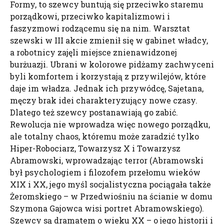
Formy, to szewcy buntują się przeciwko staremu
porządkowi, przeciwko kapitalizmowi i
faszyzmowi rodzącemu się na nim. Warsztat
szewski w III akcie zmienił się w gabinet władcy,
a robotnicy zajęli miejsce znienawidzonej
burżuazji. Ubrani w kolorowe pidżamy zachwyceni
byli komfortem i korzystają z przywilejów, które
daje im władza. Jednak ich przywódcę, Sajetana,
męczy brak idei charakteryzujący nowe czasy.
Dlatego też szewcy postanawiają go zabić.
Rewolucja nie wprowadza więc nowego porządku,
ale totalny chaos, któremu może zaradzić tylko
Hiper-Robociarz, Towarzysz X i Towarzysz
Abramowski, wprowadzając terror (Abramowski
był psychologiem i filozofem przełomu wieków
XIX i XX, jego myśl socjalistyczna pociągała także
Żeromskiego – w Przedwiośniu na ścianie w domu
Szymona Gajowca wisi portret Abramowskiego).
Szewcy są dramatem o wieku XX – o jego historii i