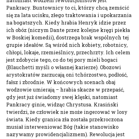
natomiast wodzem rewolucjonistów jest
Pankracy. Buntownicy to ci, którzy chcą zemścić
się za lata ucisku, złego traktowania i upokarzania
na bogatszych. Kiedy hrabia Henryk idzie przez
ich obóz (niczym Dante przez kolejne kręgi piekła
w Boskiej komedii), dostrzega brak wspólnych tej
grupie ideałów. Są wśród nich kobiety, robotnicy,
chłopi, lokaje, rzemieślnicy, przechrzty. Ich celem
jest zdobycie tego, co do tej pory mieli bogaci
(Blauchetti myśli o własnej karierze). Obozowi
arystokratów zarzucają oni tchórzostwo, podłość,
fałsz i zbrodnie. W końcowych scenach obaj
wodzowie umierają – hrabia skacze w przepaść,
gdy jest już świadomy swej klęski, natomiast
Pankracy ginie, widząc Chrystusa. Krasiński
twierdzi, że człowiek nie może ingerować w losy
świata. Kiedy granica zła została przekroczona
musiał interweniować Bóg (takie stanowisko
nazywamy prowidencjalizmem). Rewolucja jest