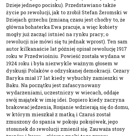
Dzieje jednego pocisku). Przedstawiano także
życie po rewolucji, jak to zrobił Stefan Żeromski w
Dziejach grzechu (zmianą czasu jest choćby to, że
główna bohaterka Ewa pracuje, a więc kobiety
mogły już zacząć istnieć na rynku pracy; o
rewolucji nie mówi się tu jednak wprost). Ten sam
autor kilkanaście lat później opisał rewolucję 1917
roku w Przedwiośniu. Powieść została wydana w
1924 roku i była niezwykle ważnym głosem w
dyskusji Polaków o odzyskanej demokracji. Cezary
Baryka miał 17 lat kiedy wybuchły zamieszki w
Baku. Na początku jest zafascynowany
wydarzeniami, uczestniczy w wiecach, oddaje
swój majątek w imię idei. Dopiero kiedy zaczyna
brakować jedzenia, Rosjanie wdzierają się do domu,
w którym mieszkał z matką i Czaruś został
zmuszony do spania w pokoju pokojówek, jego
stosunek do rewolucji zmienił się. Zauważa stosy