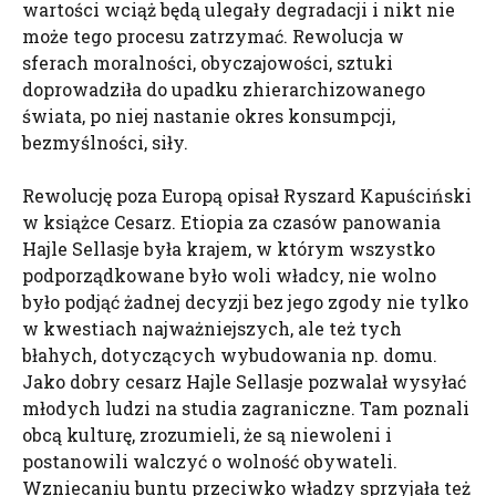
wartości wciąż będą ulegały degradacji i nikt nie
może tego procesu zatrzymać. Rewolucja w
sferach moralności, obyczajowości, sztuki
doprowadziła do upadku zhierarchizowanego
świata, po niej nastanie okres konsumpcji,
bezmyślności, siły.
Rewolucję poza Europą opisał Ryszard Kapuściński
w książce Cesarz. Etiopia za czasów panowania
Hajle Sellasje była krajem, w którym wszystko
podporządkowane było woli władcy, nie wolno
było podjąć żadnej decyzji bez jego zgody nie tylko
w kwestiach najważniejszych, ale też tych
błahych, dotyczących wybudowania np. domu.
Jako dobry cesarz Hajle Sellasje pozwalał wysyłać
młodych ludzi na studia zagraniczne. Tam poznali
obcą kulturę, zrozumieli, że są niewoleni i
postanowili walczyć o wolność obywateli.
Wzniecaniu buntu przeciwko władzy sprzyjała też