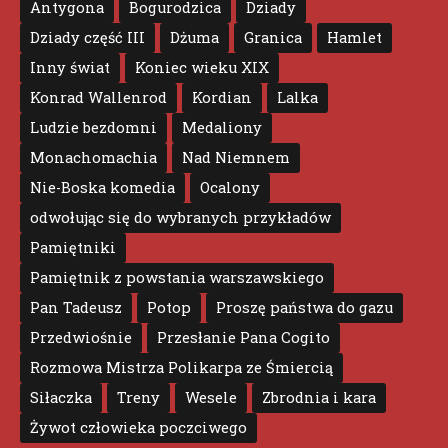
Antygona
Bogurodzica
Dziady
Dziady część III
Dżuma
Granica
Hamlet
Inny świat
Koniec wieku XIX
Konrad Wallenrod
Kordian
Lalka
Ludzie bezdomni
Medaliony
Monachomachia
Nad Niemnem
Nie-Boska komedia
Ocalony
odwołując się do wybranych przykładów
Pamiętniki
Pamiętnik z powstania warszawskiego
Pan Tadeusz
Potop
Proszę państwa do gazu
Przedwiośnie
Przesłanie Pana Cogito
Rozmowa Mistrza Polikarpa ze Śmiercią
Siłaczka
Treny
Wesele
Zbrodnia i kara
Żywot człowieka poczciwego