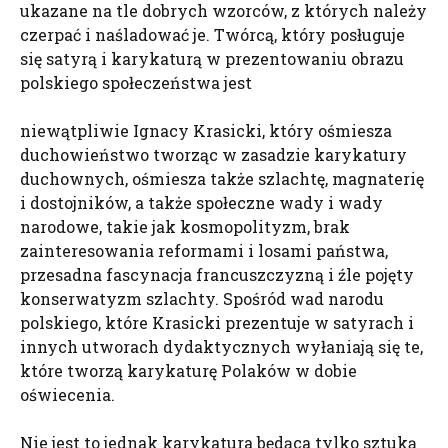
ukazane na tle dobrych wzorców, z których należy
czerpać i naśladować je. Twórcą, który posługuje
się satyrą i karykaturą w prezentowaniu obrazu
polskiego społeczeństwa jest
niewątpliwie Ignacy Krasicki, który ośmiesza
duchowieństwo tworząc w zasadzie karykatury
duchownych, ośmiesza także szlachtę, magnaterię
i dostojników, a także społeczne wady i wady
narodowe, takie jak kosmopolityzm, brak
zainteresowania reformami i losami państwa,
przesadna fascynacja francuszczyzną i źle pojęty
konserwatyzm szlachty. Spośród wad narodu
polskiego, które Krasicki prezentuje w satyrach i
innych utworach dydaktycznych wyłaniają się te,
które tworzą karykaturę Polaków w dobie
oświecenia.
Nie jest to jednak karykatura będąca tylko sztuką