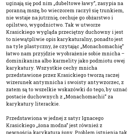
uginają się pod nim „dubeltowe ławy”, zasypia na
poranną mszę, bo wieczorem raczył się trunkiem,
nie wstaje na jutrznię, cechuje go obżarstwo i
opilstwo, wygodnictwo. Tak w utworze
Krasickiego wygląda przeciętny duchowny i jest
to niewątpliwie opis karykaturalny, ponadto jest
na tyle plastyczny, że czytając „Monachomachię”
łatwo nam przyjdzie wyobrażenie sobie mnicha –
dominikanina albo karmelity jako podmiotu owej
karykatury. Wszystkie cechy mnicha
przedstawione przez Krasickiego tworzą raczej
wizerunek antymnicha i swoisty antywzorzec, z
zatem są to wszelkie wskazówki do tego, by uznać
postacie duchownych z „Monachomachii” za
karykatury literackie.
Przedstawiona w jednej z satyr Ignacego
Krasickiego „żona modna” jest również z
pewnością karykatura żony. Problem istnienia tak