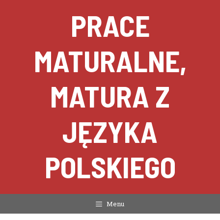
Przejdź
PRACE
do
treści
MATURALNE,
MATURA Z
JĘZYKA
POLSKIEGO
Menu