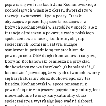
pojawia się we fraszkach Jana Kochanowskiego
pochodzących właśnie z okresu dworskiego w
rozwoju twórczości i życia poety. Fraszki
obyczajowe prezentują scenki rodzajowe, w
których Kochanowski w żartobliwy sposób, ale z
intencją ośmieszenia pokazuje wady polskiego
społeczeństwa, a raczej konkretnych grup
społecznych. Komizm i satyra, służące
ośmieszeniu pośrednio są też środkiem do
pewnego celu. Otóż dzięki komizmowi i satyrze,
którymi Kochanowski ośmiesza na przykład
duchowieństwo we fraszkach „O kapelanie” i „O
kaznodziei” powodują, że w tych utworach tworzy
się karykaturalny obraz duchownego, czy też
księdza. Kochanowski w epoce renesansu z
pewnością nie zna jeszcze pojęcia karykatury, lecz
nieświadomie tworzy karykaturalny obraz
społeczeństwa wytykając jego wady i słabości.