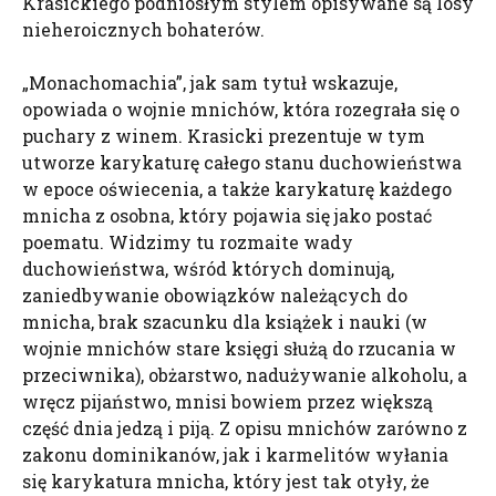
Krasickiego podniosłym stylem opisywane są losy
nieheroicznych bohaterów.
„Monachomachia”, jak sam tytuł wskazuje,
opowiada o wojnie mnichów, która rozegrała się o
puchary z winem. Krasicki prezentuje w tym
utworze karykaturę całego stanu duchowieństwa
w epoce oświecenia, a także karykaturę każdego
mnicha z osobna, który pojawia się jako postać
poematu. Widzimy tu rozmaite wady
duchowieństwa, wśród których dominują,
zaniedbywanie obowiązków należących do
mnicha, brak szacunku dla książek i nauki (w
wojnie mnichów stare księgi służą do rzucania w
przeciwnika), obżarstwo, nadużywanie alkoholu, a
wręcz pijaństwo, mnisi bowiem przez większą
część dnia jedzą i piją. Z opisu mnichów zarówno z
zakonu dominikanów, jak i karmelitów wyłania
się karykatura mnicha, który jest tak otyły, że