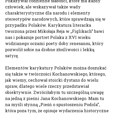
Pokazywał codzienne słabości, które ma każdy
człowiek, ale wskazywał także wady
charakterystyczne dla narodu i elementy
stereotypów narodowych, które sprawdzają się w
przypadku Polaków. Karykatura literacka
tworzona przez Mikołaja Reja w „Figlikach” bawi
nas i pokazuje portret Polaka z XVI wieku
widzianego oczami poety doby renesansu, który
pozwolił sobie na drobne złośliwości i lekką
satyrę.
Elementów karykatury Polaków można doszukać
się także w twórczości Kochanowskiego, którego,
jak wiemy, cechował stoicki dystans do wielu
spraw, dlatego wiele rzeczy przedstawiał
obiektywnie. Zwróciłabym tu szczególną uwagę
na jedną z pieśni Jana Kochanowskiego. Mam tu
na myśli słynną „Pieśń o spustoszeniu Podola”,
która poza tym, że opisuje wydarzenia historyczne