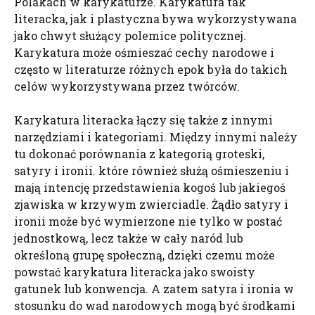
Polakach w karykaturze. Karykatura tak
literacka, jak i plastyczna bywa wykorzystywana
jako chwyt służący polemice politycznej.
Karykatura może ośmieszać cechy narodowe i
często w literaturze różnych epok była do takich
celów wykorzystywana przez twórców.
Karykatura literacka łączy się także z innymi
narzędziami i kategoriami. Między innymi należy
tu dokonać porównania z kategorią groteski,
satyry i ironii. które również służą ośmieszeniu i
mają intencję przedstawienia kogoś lub jakiegoś
zjawiska w krzywym zwierciadle. Żądło satyry i
ironii może być wymierzone nie tylko w postać
jednostkową, lecz także w cały naród lub
określoną grupę społeczną, dzięki czemu może
powstać karykatura literacka jako swoisty
gatunek lub konwencja. A zatem satyra i ironia w
stosunku do wad narodowych mogą być środkami