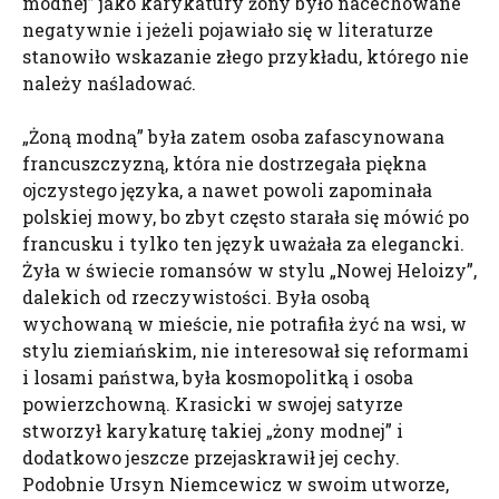
modnej” jako karykatury żony było nacechowane
negatywnie i jeżeli pojawiało się w literaturze
stanowiło wskazanie złego przykładu, którego nie
należy naśladować.
„Żoną modną” była zatem osoba zafascynowana
francuszczyzną, która nie dostrzegała piękna
ojczystego języka, a nawet powoli zapominała
polskiej mowy, bo zbyt często starała się mówić po
francusku i tylko ten język uważała za elegancki.
Żyła w świecie romansów w stylu „Nowej Heloizy”,
dalekich od rzeczywistości. Była osobą
wychowaną w mieście, nie potrafiła żyć na wsi, w
stylu ziemiańskim, nie interesował się reformami
i losami państwa, była kosmopolitką i osoba
powierzchowną. Krasicki w swojej satyrze
stworzył karykaturę takiej „żony modnej” i
dodatkowo jeszcze przejaskrawił jej cechy.
Podobnie Ursyn Niemcewicz w swoim utworze,