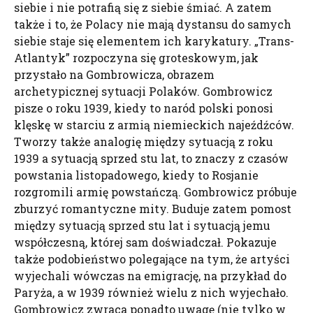
siebie i nie potrafią się z siebie śmiać. A zatem
także i to, że Polacy nie mają dystansu do samych
siebie staje się elementem ich karykatury. „Trans-
Atlantyk” rozpoczyna się groteskowym, jak
przystało na Gombrowicza, obrazem
archetypicznej sytuacji Polaków. Gombrowicz
pisze o roku 1939, kiedy to naród polski ponosi
klęskę w starciu z armią niemieckich najeźdźców.
Tworzy także analogię między sytuacją z roku
1939 a sytuacją sprzed stu lat, to znaczy z czasów
powstania listopadowego, kiedy to Rosjanie
rozgromili armię powstańczą. Gombrowicz próbuje
zburzyć romantyczne mity. Buduje zatem pomost
między sytuacją sprzed stu lat i sytuacją jemu
współczesną, której sam doświadczał. Pokazuje
także podobieństwo polegające na tym, że artyści
wyjechali wówczas na emigrację, na przykład do
Paryża, a w 1939 również wielu z nich wyjechało.
Gombrowicz zwraca ponadto uwagę (nie tylko w