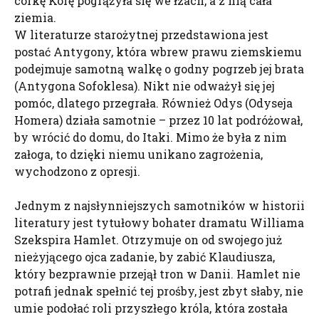
córkę Korę pogrążyła się we łzach, a z nią cała
ziemia.
W literaturze starożytnej przedstawiona jest
postać Antygony, która wbrew prawu ziemskiemu
podejmuje samotną walkę o godny pogrzeb jej brata
(Antygona Sofoklesa). Nikt nie odważył się jej
pomóc, dlatego przegrała. Również Odys (Odyseja
Homera) działa samotnie – przez 10 lat podróżował,
by wrócić do domu, do Itaki. Mimo że była z nim
załoga, to dzięki niemu unikano zagrożenia,
wychodzono z opresji.
Jednym z najsłynniejszych samotników w historii
literatury jest tytułowy bohater dramatu Williama
Szekspira Hamlet. Otrzymuje on od swojego już
nieżyjącego ojca zadanie, by zabić Klaudiusza,
który bezprawnie przejął tron w Danii. Hamlet nie
potrafi jednak spełnić tej prośby, jest zbyt słaby, nie
umie podołać roli przyszłego króla, która została