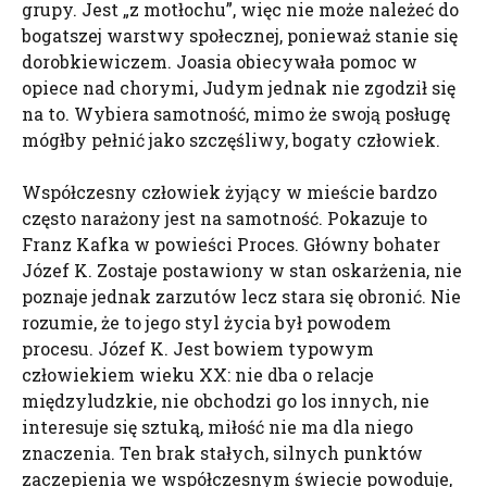
grupy. Jest „z motłochu”, więc nie może należeć do
bogatszej warstwy społecznej, ponieważ stanie się
dorobkiewiczem. Joasia obiecywała pomoc w
opiece nad chorymi, Judym jednak nie zgodził się
na to. Wybiera samotność, mimo że swoją posługę
mógłby pełnić jako szczęśliwy, bogaty człowiek.
Współczesny człowiek żyjący w mieście bardzo
często narażony jest na samotność. Pokazuje to
Franz Kafka w powieści Proces. Główny bohater
Józef K. Zostaje postawiony w stan oskarżenia, nie
poznaje jednak zarzutów lecz stara się obronić. Nie
rozumie, że to jego styl życia był powodem
procesu. Józef K. Jest bowiem typowym
człowiekiem wieku XX: nie dba o relacje
międzyludzkie, nie obchodzi go los innych, nie
interesuje się sztuką, miłość nie ma dla niego
znaczenia. Ten brak stałych, silnych punktów
zaczepienia we współczesnym świecie powoduje,