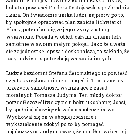
Samotnikiem jest również Rodion Raskolnikow,
bohater powieści Fiodora Dostojewskiego Zbrodnia
i kara. On świadomie unika ludzi, najpierw po to,
by spokojnie opracować plan zabicia lichwiarki
Alony, potem boi się, że jego czyny zostaną
wyjawione. Popada w obłęd, całymi dniami leży
samotnie w swoim małym pokoju. Jako że uważa
się za jednostkę lepsza i doskonalszą, to zakłada, że
tacy ludzie nie potrzebują wsparcia innych.
Ludzie bezdomni Stefana Żeromskiego to powieść
często określana mianem tragedii. Tragiczne jest
przeżycie samotności wynikające z zasad
moralnych Tomasza Judyma. Ten młody doktor
porzucił szczęśliwe życie u boku ukochanej Joasi,
by spełniać obowiązek wobec społeczeństwa.
Wychował się on w ubogiej rodzinie i
wykształcenie zdobył po to, by pomagać
najuboższym. Judym uważa, że ma dług wobec tej