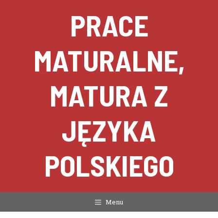
Przejdź
PRACE
do
treści
MATURALNE,
MATURA Z
JĘZYKA
POLSKIEGO
Menu