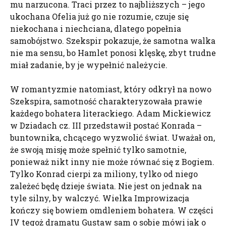
mu narzucona. Traci przez to najbliższych – jego
ukochana Ofelia już go nie rozumie, czuje się
niekochana i niechciana, dlatego popełnia
samobójstwo. Szekspir pokazuje, że samotna walka
nie ma sensu, bo Hamlet ponosi klęskę, zbyt trudne
miał zadanie, by je wypełnić należycie.
W romantyzmie natomiast, który odkrył na nowo
Szekspira, samotność charakteryzowała prawie
każdego bohatera literackiego. Adam Mickiewicz
w Dziadach cz. III przedstawił postać Konrada –
buntownika, chcącego wyzwolić świat. Uważał on,
że swoją misję może spełnić tylko samotnie,
ponieważ nikt inny nie może równać się z Bogiem.
Tylko Konrad cierpi za miliony, tylko od niego
zależeć będę dzieje świata. Nie jest on jednak na
tyle silny, by walczyć. Wielka Improwizacja
kończy się bowiem omdleniem bohatera. W części
IV tegoż dramatu Gustaw sam o sobie mówi jak o