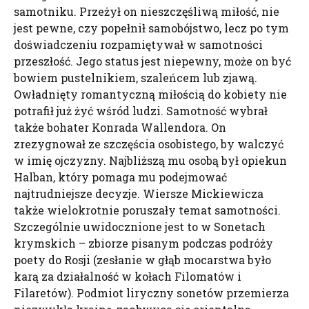
samotniku. Przeżył on nieszczęśliwą miłość, nie
jest pewne, czy popełnił samobójstwo, lecz po tym
doświadczeniu rozpamiętywał w samotności
przeszłość. Jego status jest niepewny, może on być
bowiem pustelnikiem, szaleńcem lub zjawą.
Owładnięty romantyczną miłością do kobiety nie
potrafił już żyć wśród ludzi. Samotność wybrał
także bohater Konrada Wallendora. On
zrezygnował ze szczęścia osobistego, by walczyć
w imię ojczyzny. Najbliższą mu osobą był opiekun
Halban, który pomaga mu podejmować
najtrudniejsze decyzje. Wiersze Mickiewicza
także wielokrotnie poruszały temat samotności.
Szczególnie uwidocznione jest to w Sonetach
krymskich – zbiorze pisanym podczas podróży
poety do Rosji (zesłanie w głąb mocarstwa było
karą za działalność w kołach Filomatów i
Filaretów). Podmiot liryczny sonetów przemierza