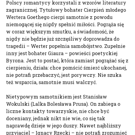
Polscy romantycy korzystali z wzorów literatury
zagranicznej. Tytułowy bohater Cierpień młodego
Wertera Goethego cierpi samotnie z powodu
niemogącej się nigdy spełnić miłości. Pogrąża się
w coraz większym smutku, a świadomość, że
nigdy nie będzie już szczęśliwy doprowadza do
tragedii – Werter popełnia samobójstwo. Zupełnie
inny jest bohater Giaura – powieści poetyckiej
Byrona. Jest to postać, która zamiast pogrążać się z
cierpieniu, działa: chce pomścić śmierć ukochanej,
nie potrafi przebaczyć, jest porywczy. Nie szuka
też wsparcia, samotnie musi walczyć.
Nietypowym samotnikiem jest Stanisław
Wokulski (Lalka Bolesława Prusa). On zabiega o
liczne kontakty towarzyskie, nie chce być
doceniany, jednak nikt nie wie, co się tak
naprawdę dzieje w jego duszy. Nawet najbliższy
przyjaciel – Ignacy Rzecki – nie potrafi zrozumieć