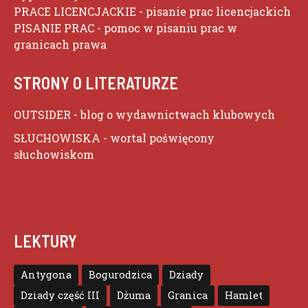
PRACE LICENCJACKIE
- pisanie prac licencjackich
PISANIE PRAC
- pomoc w pisaniu prac w
granicach prawa
STRONY O LITERATURZE
OUTSIDER
- blog o wydawnictwach klubowych
SŁUCHOWISKA
- wortal poświęcony
słuchowiskom
LEKTURY
Antygona
Bogurodzica
Dziady
Dziady część III
Dżuma
Granica
Hamlet