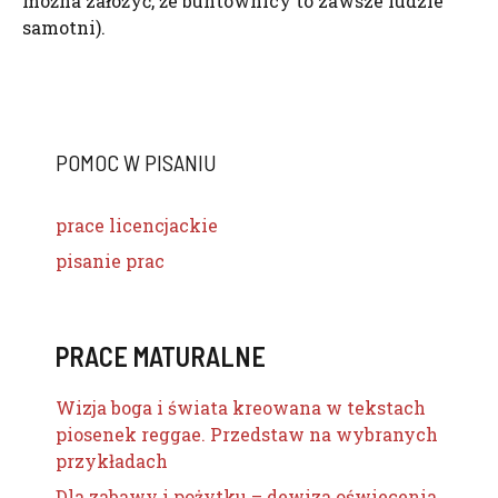
można założyć, że buntownicy to zawsze ludzie
samotni).
POMOC W PISANIU
prace licencjackie
pisanie prac
PRACE MATURALNE
Wizja boga i świata kreowana w tekstach
piosenek reggae. Przedstaw na wybranych
przykładach
Dla zabawy i pożytku – dewiza oświecenia