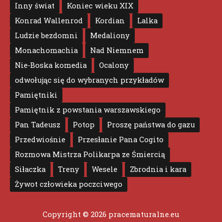
Inny świat
Koniec wieku XIX
Konrad Wallenrod
Kordian
Lalka
Ludzie bezdomni
Medaliony
Monachomachia
Nad Niemnem
Nie-Boska komedia
Ocalony
odwołując się do wybranych przykładów
Pamiętniki
Pamiętnik z powstania warszawskiego
Pan Tadeusz
Potop
Proszę państwa do gazu
Przedwiośnie
Przesłanie Pana Cogito
Rozmowa Mistrza Polikarpa ze Śmiercią
Siłaczka
Treny
Wesele
Zbrodnia i kara
Żywot człowieka poczciwego
Copyright © 2026
pracematuralne.eu