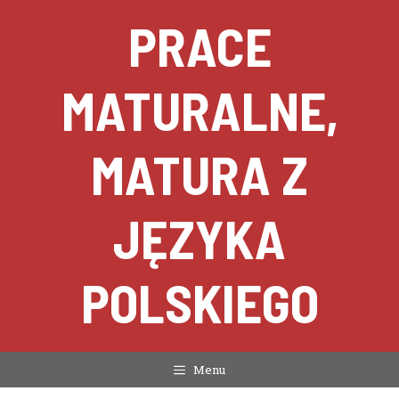
Przejdź
PRACE
do
treści
MATURALNE,
MATURA Z
JĘZYKA
POLSKIEGO
Menu