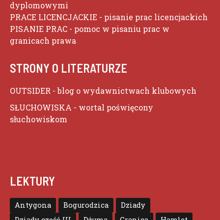
dyplomowymi
PRACE LICENCJACKIE
- pisanie prac licencjackich
PISANIE PRAC
- pomoc w pisaniu prac w
granicach prawa
STRONY O LITERATURZE
OUTSIDER
- blog o wydawnictwach klubowych
SŁUCHOWISKA
- wortal poświęcony
słuchowiskom
LEKTURY
Antygona
Bogurodzica
Dziady
Dziady część III
Dżuma
Granica
Hamlet