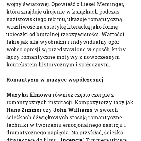
wojny światowej. Opowieść o Liesel Meminger,
która znajduje ukojenie w książkach podczas
nazistowskiego reżimu, ukazuje romantyczną
wrażliwość na estetykę literacką jako formę
ucieczki od brutalnej rzeczywistości. Wartości
takie jak siła wyobraźni i indywidualny opór
wobec opresji są przedstawione w sposób, który
łączy romantyczne motywy z nowoczesnym
kontekstem historycznym i społecznym.
Romantyzm w muzyce współczesnej
Muzyka filmowa
również często czerpie z
romantycznych inspiracji. Kompozytorzy tacy jak
Hans Zimmer
czy
John Williams
w swoich
ścieżkach dźwiękowych stosują romantyczne
techniki w tworzeniu emocjonalnego nastroju i
dramatycznego napięcia. Na przykład, ścieżka
dźwiękowa do filmu
„
Incepcja
”
Zimmera używa