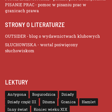
PISANIE PRAC
- pomoc w pisaniu prac w
granicach prawa
STRONY O LITERATURZE
OUTSIDER
- blog o wydawnictwach klubowych
SŁUCHOWISKA
- wortal poświęcony
słuchowiskom
LEKTURY
Antygona
Bogurodzica
Dziady
Dziady część III
Dżuma
Granica
Hamlet
Inny świat
Koniec wieku XIX