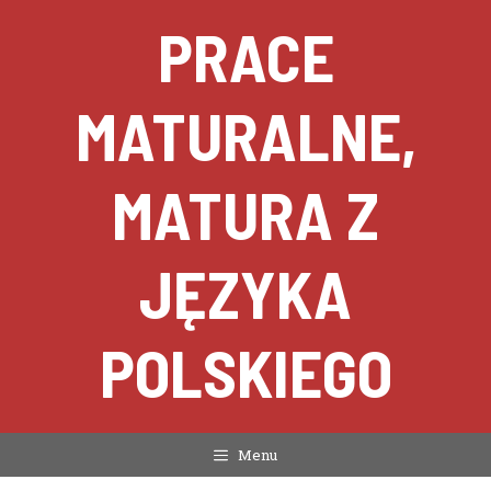
Przejdź
PRACE
do
treści
MATURALNE,
MATURA Z
JĘZYKA
POLSKIEGO
Menu