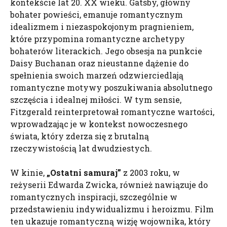
kontekście lat 20. XX wieku. Gatsby, główny
bohater powieści, emanuje romantycznym
idealizmem i niezaspokojonym pragnieniem,
które przypomina romantyczne archetypy
bohaterów literackich. Jego obsesja na punkcie
Daisy Buchanan oraz nieustanne dążenie do
spełnienia swoich marzeń odzwierciedlają
romantyczne motywy poszukiwania absolutnego
szczęścia i idealnej miłości. W tym sensie,
Fitzgerald reinterpretował romantyczne wartości,
wprowadzając je w kontekst nowoczesnego
świata, który zderza się z brutalną
rzeczywistością lat dwudziestych.
W kinie,
„Ostatni samuraj”
z 2003 roku, w
reżyserii Edwarda Zwicka, również nawiązuje do
romantycznych inspiracji, szczególnie w
przedstawieniu indywidualizmu i heroizmu. Film
ten ukazuje romantyczną wizję wojownika, który