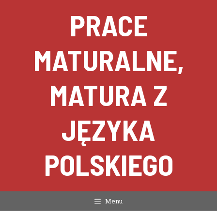
Przejdź
PRACE
do
treści
MATURALNE,
MATURA Z
JĘZYKA
POLSKIEGO
Menu