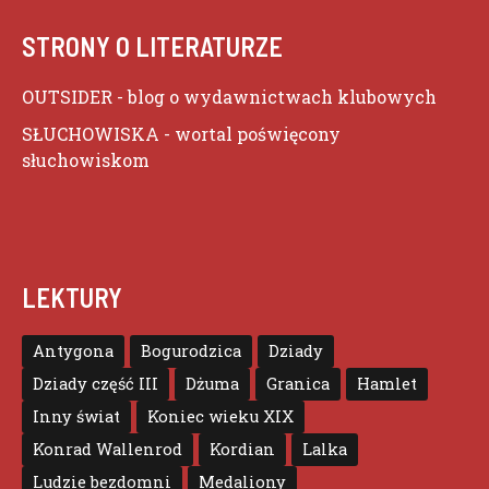
STRONY O LITERATURZE
OUTSIDER
- blog o wydawnictwach klubowych
SŁUCHOWISKA
- wortal poświęcony
słuchowiskom
LEKTURY
Antygona
Bogurodzica
Dziady
Dziady część III
Dżuma
Granica
Hamlet
Inny świat
Koniec wieku XIX
Konrad Wallenrod
Kordian
Lalka
Ludzie bezdomni
Medaliony