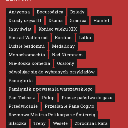
Antygona
Bogurodzica
Dziady
Dziady część III
Dżuma
Granica
Hamlet
Inny świat
Koniec wieku XIX
Konrad Wallenrod
Kordian
Lalka
Ludzie bezdomni
Medaliony
Monachomachia
Nad Niemnem
Nie-Boska komedia
Ocalony
odwołując się do wybranych przykładów
Pamiętniki
Pamiętnik z powstania warszawskiego
Pan Tadeusz
Potop
Proszę państwa do gazu
Przedwiośnie
Przesłanie Pana Cogito
Rozmowa Mistrza Polikarpa ze Śmiercią
Siłaczka
Treny
Wesele
Zbrodnia i kara