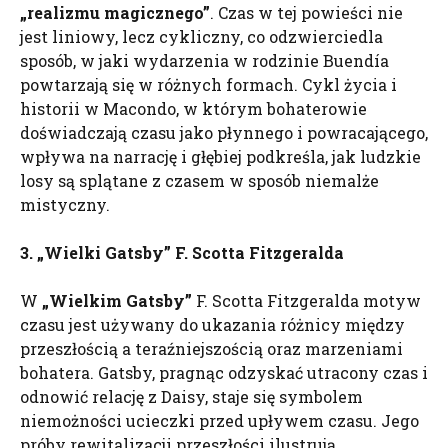
„realizmu magicznego”
. Czas w tej powieści nie
jest liniowy, lecz cykliczny, co odzwierciedla
sposób, w jaki wydarzenia w rodzinie Buendía
powtarzają się w różnych formach. Cykl życia i
historii w Macondo, w którym bohaterowie
doświadczają czasu jako płynnego i powracającego,
wpływa na narrację i głębiej podkreśla, jak ludzkie
losy są splątane z czasem w sposób niemalże
mistyczny.
3. „Wielki
Gatsby
” F. Scotta Fitzgeralda
W
„Wielkim
Gatsby
”
F. Scotta Fitzgeralda motyw
czasu jest używany do ukazania różnicy między
przeszłością a teraźniejszością oraz marzeniami
bohatera. Gatsby, pragnąc odzyskać utracony czas i
odnowić relację z Daisy, staje się symbolem
niemożności ucieczki przed upływem czasu. Jego
próby rewitalizacji przeszłości ilustrują