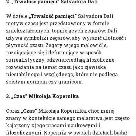
2. „Trwałość pamięci”
Salvadora
Dalí
W dziele
„Trwałość pamięci”
Salvadora Dalí
motyw czasu jest przedstawiony w formie
zniekształconych, topniejących zegarów. Dalí
używa symboliki zegarów, aby wyrazić ulotność i
płynność czasu. Zegary w jego malowidle,
rozciągające się i deformujące w sposób
surrealistyczny, odzwierciedlają filozoficzne
rozważania na temat czasu jako zjawiska
niestabilnego i względnego, które nie podlega
ścisłym normom czy granicom.
3. „Czas” Mikołaja Kopernika
Obraz
„Czas”
Mikołaja Kopernika, choć mniej
znany w kontekście samego malarstwa, jest często
kojarzony z jego pracami naukowymi i
filozoficznymi. Kopernik w swoich dziełach badał