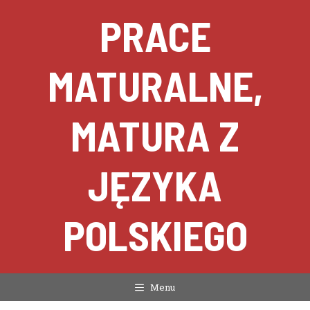
Przejdź
PRACE
do
treści
MATURALNE,
MATURA Z
JĘZYKA
POLSKIEGO
Menu