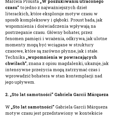
Marcela Prousta
„W poszukiwaniu utraconego
czasu”
to jedno z najważniejszych dzieł
literackich, które eksploruje motyw czasu w
sposób kompleksowy i głęboki. Proust bada, jak
wspomnienia i doświadczenia wpływają na
postrzeganie czasu. Główny bohater, przez
fenomen pamięci i wrażenia, odkrywa, jak ulotne
momenty mogą być wciągane w struktury
czasowe, które są zarówno płynne, jak i stałe.
Technika
„wspomnienia w powracających
chwilach”
, znana z opisu magdalenki, ukazuje, jak
intensywne przeżycia mogą zatrzymać czas i
wprowadzić bohatera w stan kontemplacji nad
jego upływem.
2. „Sto lat samotności” Gabriela
Garcíi
Márqueza
W
„Sto lat samotności”
Gabriela Garcíi Márqueza
motyw czasu jest przedstawiony w kontekście