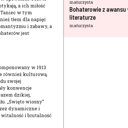
maturzysta
otykają, a ich miłość
Bohaterowie z awansu
. Taniec w tym
literaturze
nież tłem dla napięć
maturzysta
omantyzmu i zabawy, a
ohaterów jest
skomponowany w 1913
le również kulturową.
du swojej
zały konwencje
razem dzikiej,
ału. „Święto wiosny”
rzez dynamiczne i
 witalność i brutalność