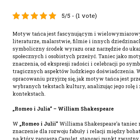
5/5 - (1 vote)
Motyw tańca jest fascynującym i wielowymiarow
literaturze, malarstwie, filmie i innych dziedzinac
symboliczny środek wyrazu oraz narzędzie do ukaz
społecznych i osobistych przeżyć. Taniec jako mo
znaczenia, od ekspresji radości i celebracji po sy
tragicznych aspektów ludzkiego doświadczenia. 
opracowaniu przyjrzę się, jak motyw tańca jest pr
wybranych tekstach kultury, analizując jego rolę 
kontekstach.
„Romeo i Julia” – William Shakespeare
W
„Romeo i Julii”
Williama Shakespeare’a taniec
znaczenie dla rozwoju fabuły i relacji między bohat
na który zaprasza Capulet, stanowi punkt zwrotny 