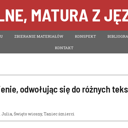
NE, MATURA Z JĘ
TU
ZBIERANIE MATERIAŁÓW
KONSPEKT
BIBLIOGRA
KONTAKT
enie, odwołując się do różnych tek
 Julia
,
Święto wiosny
,
Taniec śmierci