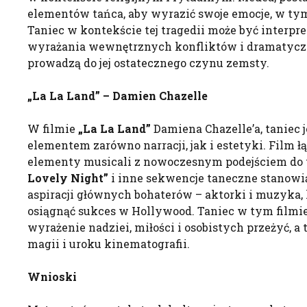
elementów tańca, aby wyrazić swoje emocje, w tym
Taniec w kontekście tej tragedii może być interpr
wyrażania wewnętrznych konfliktów i dramatyczn
prowadzą do jej ostatecznego czynu zemsty.
„La
La
Land” –
Damien
Chazelle
W filmie
„La
La
Land”
Damiena Chazelle’a, taniec 
elementem zarówno narracji, jak i estetyki. Film 
elementy musicali z nowoczesnym podejściem do 
Lovely
Night
”
i inne sekwencje taneczne stanowi
aspiracji głównych bohaterów – aktorki i muzyka,
osiągnąć sukces w Hollywood. Taniec w tym filmie
wyrażenie nadziei, miłości i osobistych przeżyć, a
magii i uroku kinematografii.
Wnioski