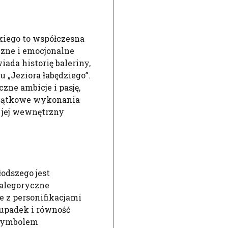
kiego to współczesna
czne i emocjonalne
ada historię baleriny,
u „Jeziora łabędziego”.
zne ambicje i pasję,
yjątkowe wykonania
ą jej wewnętrzny
odszego jest
 alegoryczne
e z personifikacjami
upadek i równość
t symbolem