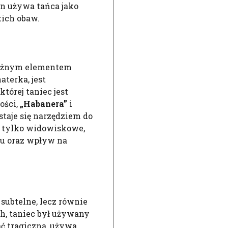
in używa tańca jako
kich obaw.
 ważnym elementem
terka, jest
tórej taniec jest
ości,
„Habanera”
i
staje się narzędziem do
ie tylko widowiskowe,
eru oraz wpływ na
 subtelne, lecz równie
h, taniec był używany
ać tragiczna, używa