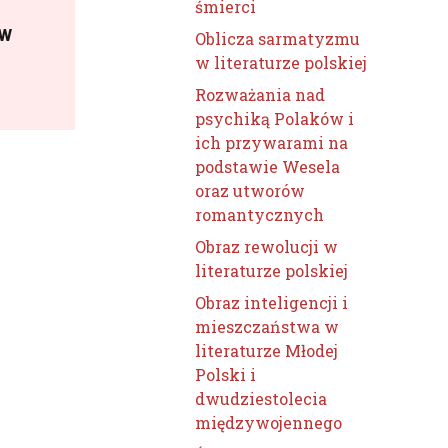
śmierci
 w
Oblicza sarmatyzmu
w literaturze polskiej
Rozważania nad
psychiką Polaków i
ich przywarami na
podstawie Wesela
oraz utworów
romantycznych
Obraz rewolucji w
literaturze polskiej
Obraz inteligencji i
mieszczaństwa w
literaturze Młodej
Polski i
dwudziestolecia
międzywojennego