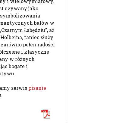
nny i wielowymiarowy.
jest używany jako
i symbolizowania
romantycznych balów w
„Czarnym Łabędziu”, aż
Holbeina, taniec służy
 zarówno pełen radości
półczesne i klasyczne
wany w różnych
jąc bogate i
otywu.
camy serwis
pisanie
.