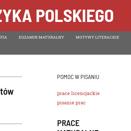
ZYKA POLSKIEGO
FIA
EGZAMIN MATURALNY
MOTYWY LITERACKIE
POMOC W PISANIU
stów
prace licencjackie
pisanie prac
PRACE