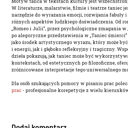
Motyw tańca w tekstach kultury jest wszechstro
W literaturze, malarstwie, filmie i teatrze taniec 
narzędzie do wyrażania emocji, rozwijania fabuły 
różnych aspektów ludzkiego doświadczenia. Od 
„Romeo i Julii”, przez psychologiczne zmagania w 
po alegoryczne przedstawienia w „Taniec śmierci” 
jako środek artystycznego wyrazu, który może być
i energii, jak i głęboko refleksyjny i tragiczny. Ws
dzieła pokazują, jak taniec może być wykorzysty
kontekstach, od estetycznych po filozoficzne, oferu
zróżnicowane interpretacje tego uniwersalnego m
Dla osób szukających pomocy w pisaniu prac pole
prac
- profesjonalne korepetycje z wielu kierunków
Dodaj komentarz