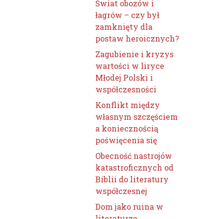
Świat obozów i
łagrów – czy był
zamknięty dla
postaw heroicznych?
Zagubienie i kryzys
wartości w liryce
Młodej Polski i
współczesności
Konflikt między
własnym szczęściem
a koniecznością
poświęcenia się
Obecność nastrojów
katastroficznych od
Biblii do literatury
współczesnej
Dom jako ruina w
literaturze