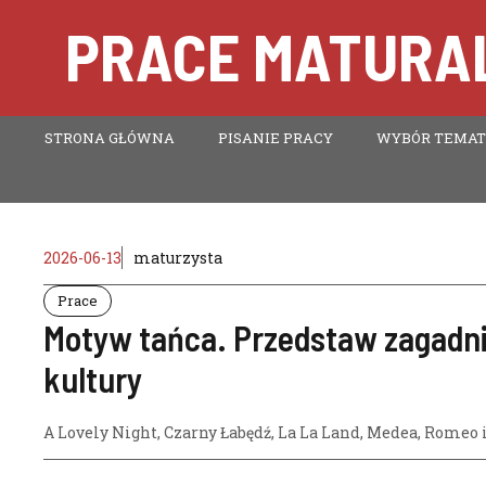
Przejdź
PRACE MATURAL
do
treści
STRONA GŁÓWNA
PISANIE PRACY
WYBÓR TEMA
2026-06-13
maturzysta
Prace
Motyw tańca. Przedstaw zagadni
kultury
A Lovely Night
,
Czarny Łabędź
,
La La Land
,
Medea
,
Romeo i