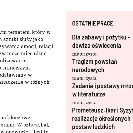
OSTATNIE PRACE
ym tematem, który w
Dla zabawy i pożytku –
h sztuki służy jako
dewiza oświecenia
ywania emocji, relacji
tyw może mieć różne
maturzysta
mbolizowanie
Tragizm powstań
W niniejszym
narodowych
zedstawiany w
maturzysta
i znaczenie w różnych
Zadania i postawy mło
w literaturze
maturzysta
Prometeusz, Ikar i Syzy
 ma kluczowe
realizacja określonych
erami. W sztuce, bal,
postaw ludzkich
w opowieści. Jest to