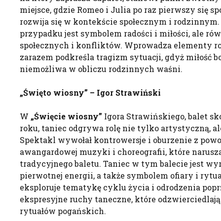
miejsce, gdzie Romeo i Julia po raz pierwszy się sp
rozwija się w kontekście społecznym i rodzinnym
przypadku jest symbolem radości i miłości, ale rów
społecznych i konfliktów. Wprowadza elementy r
zarazem podkreśla tragizm sytuacji, gdyż miłość b
niemożliwa w obliczu rodzinnych waśni.
„Święto wiosny” – Igor Strawiński
W
„Święcie wiosny”
Igora Strawińskiego, balet 
roku, taniec odgrywa rolę nie tylko artystyczną, a
Spektakl wywołał kontrowersje i oburzenie z powo
awangardowej muzyki i choreografii, które narus
tradycyjnego baletu. Taniec w tym balecie jest wy
pierwotnej energii, a także symbolem ofiary i rytu
eksploruje tematykę cyklu życia i odrodzenia pop
ekspresyjne ruchy taneczne, które odzwierciedlają
rytuałów pogańskich.