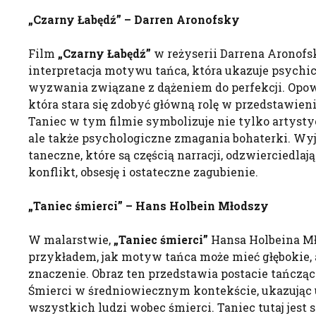
„Czarny Łabędź” –
Darren
Aronofsky
Film
„Czarny Łabędź”
w reżyserii Darrena Aronofs
interpretacja motywu tańca, która ukazuje psychi
wyzwania związane z dążeniem do perfekcji. Opowi
która stara się zdobyć główną rolę w przedstawieni
Taniec w tym filmie symbolizuje nie tylko artystyc
ale także psychologiczne zmagania bohaterki. W
taneczne, które są częścią narracji, odzwierciedlaj
konflikt, obsesję i ostateczne zagubienie.
„Taniec śmierci” – Hans Holbein Młodszy
W malarstwie,
„Taniec śmierci”
Hansa Holbeina Mł
przykładem, jak motyw tańca może mieć głębokie,
znaczenie. Obraz ten przedstawia postacie tańcząc
Śmierci w średniowiecznym kontekście, ukazując 
wszystkich ludzi wobec śmierci. Taniec tutaj jes