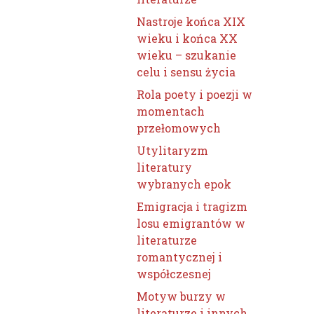
Nastroje końca XIX
wieku i końca XX
wieku – szukanie
celu i sensu życia
Rola poety i poezji w
momentach
przełomowych
Utylitaryzm
literatury
wybranych epok
Emigracja i tragizm
losu emigrantów w
literaturze
romantycznej i
współczesnej
Motyw burzy w
literaturze i innych