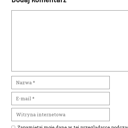
Komentarz
Nazwa
E-
mail
Witryna
internetowa
Zapamiętaj moje dane w tej przeglądarce podcza