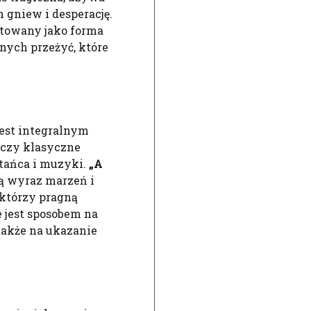
 gniew i desperację.
etowany jako forma
ych przeżyć, które
jest integralnym
łączy klasyczne
tańca i muzyki.
„A
ą wyraz marzeń i
 którzy pragną
 jest sposobem na
 także na ukazanie