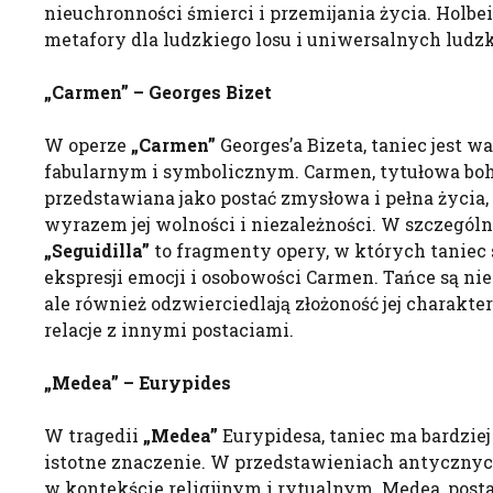
nieuchronności śmierci i przemijania życia. Holbe
metafory dla ludzkiego losu i uniwersalnych ludz
„Carmen” – Georges Bizet
W operze
„Carmen”
Georges’a Bizeta, taniec jest
fabularnym i symbolicznym. Carmen, tytułowa boha
przedstawiana jako postać zmysłowa i pełna życia, k
wyrazem jej wolności i niezależności. W szczególn
„Seguidilla”
to fragmenty opery, w których taniec 
ekspresji emocji i osobowości Carmen. Tańce są n
ale również odzwierciedlają złożoność jej charakt
relacje z innymi postaciami.
„Medea” – Eurypides
W tragedii
„Medea”
Eurypidesa, taniec ma bardziej
istotne znaczenie. W przedstawieniach antycznyc
w kontekście religijnym i rytualnym. Medea, post