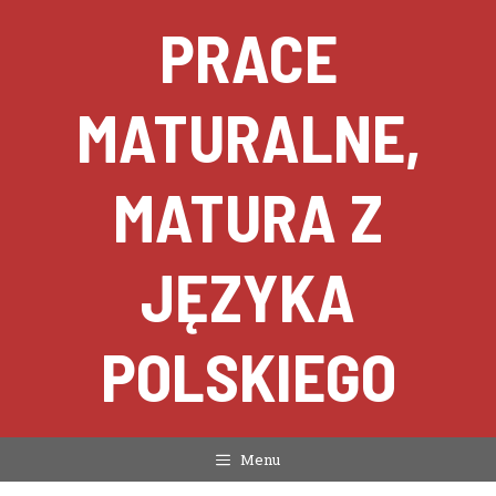
Przejdź
PRACE
do
treści
MATURALNE,
MATURA Z
JĘZYKA
POLSKIEGO
Menu