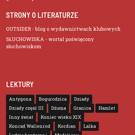
STRONY O LITERATURZE
OUTSIDER
- blog o wydawnictwach klubowych
SŁUCHOWISKA
- wortal poświęcony
słuchowiskom
LEKTURY
Antygona
Bogurodzica
Dziady
Dziady część III
Dżuma
Granica
Hamlet
Inny świat
Koniec wieku XIX
Konrad Wallenrod
Kordian
Lalka