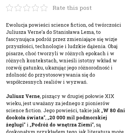
Rate this post
Ewolucja powieści science fiction, od twórczości
Juliusza Verne’a do Stanisława Lema, to
fascynująca podróż przez zmieniające się wizje
przyszłości, technologie i ludzkie dążenia. Obaj
pisarze, choć tworzyli w różnych epokach i w
różnych kontekstach, wnieśli istotny wkład w
rozwój gatunku, ukazując jego różnorodność i
zdolność do przystosowywania się do
współczesnych realiów i wyzwań.
Juliusz
Verne
, piszący w drugiej połowie XIX
wieku, jest uważany za jednego z pionierów
science fiction. Jego powieści, takie jak „
W 80 dni
dookoła świata
”, „
20 000 mil podmorskiej
żeglugi
” i „
Podróż do wnętrza Ziemi
”, są
doskonałym przykładem tego, jak literatura może