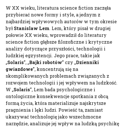
W XX wieku, literatura science fiction zaczęła
przybierać nowe formy i style, a jednym z
najbardziej wpływowych autorów w tym okresie
był
Stanislaw
Lem
. Lem, który pisał w drugiej
połowie XX wieku, wprowadził do literatury
science fiction głębsze filozoficzne i krytyczne
analizy dotyczące przyszłości, technologii i
ludzkiej egzystencji. Jego prace, takie jak
„
Solaris
”, „
Bajki robotów
” czy „
Dzienniki
gwiazdowe
”, koncentrują się na
skomplikowanych problemach związanych z
rozwojem technologii i jej wpływem na ludzkość.
W „
Solaris
”, Lem bada psychologiczne i
ontologiczne konsekwencje spotkania z obcą
formą życia, która materializuje najskrytsze
pragnienia i lęki ludzi. Powieść ta, zamiast
ukazywać technologię jako wszechmocne
narzędzie, analizuje jej wpływ na ludzką psychikę