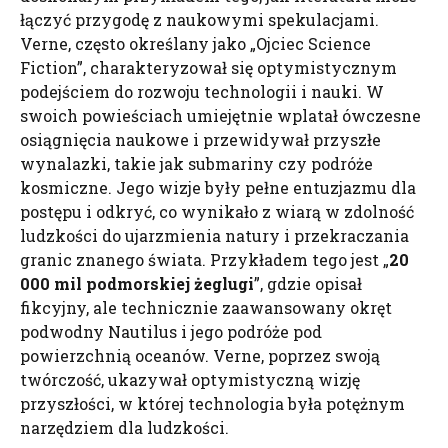
łączyć przygodę z naukowymi spekulacjami.
Verne, często określany jako „Ojciec Science
Fiction”, charakteryzował się optymistycznym
podejściem do rozwoju technologii i nauki. W
swoich powieściach umiejętnie wplatał ówczesne
osiągnięcia naukowe i przewidywał przyszłe
wynalazki, takie jak submariny czy podróże
kosmiczne. Jego wizje były pełne entuzjazmu dla
postępu i odkryć, co wynikało z wiarą w zdolność
ludzkości do ujarzmienia natury i przekraczania
granic znanego świata. Przykładem tego jest „
20
000 mil podmorskiej żeglugi
”, gdzie opisał
fikcyjny, ale technicznie zaawansowany okręt
podwodny Nautilus i jego podróże pod
powierzchnią oceanów. Verne, poprzez swoją
twórczość, ukazywał optymistyczną wizję
przyszłości, w której technologia była potężnym
narzędziem dla ludzkości.