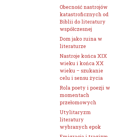
Obecność nastrojów
katastroficznych od
Biblii do literatury
współczesnej
Dom jako ruina w
literaturze
Nastroje końca XIX
wieku i końca XX
wieku – szukanie
celu i sensu życia
Rola poety i poezji w
momentach
przełomowych
Utylitaryzm
literatury
wybranych epok
Emigracja i tragizm