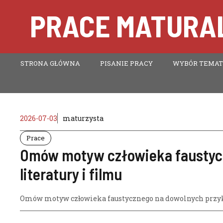
Przejdź
PRACE MATURAL
do
treści
STRONA GŁÓWNA
PISANIE PRACY
WYBÓR TEMA
2026-07-03
maturzysta
Prace
Omów motyw człowieka faustycz
literatury i filmu
Omów motyw człowieka faustycznego na dowolnych przykła