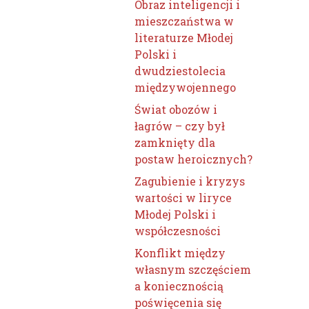
Obraz inteligencji i
mieszczaństwa w
literaturze Młodej
Polski i
dwudziestolecia
międzywojennego
Świat obozów i
łagrów – czy był
zamknięty dla
postaw heroicznych?
Zagubienie i kryzys
wartości w liryce
Młodej Polski i
współczesności
Konflikt między
własnym szczęściem
a koniecznością
poświęcenia się