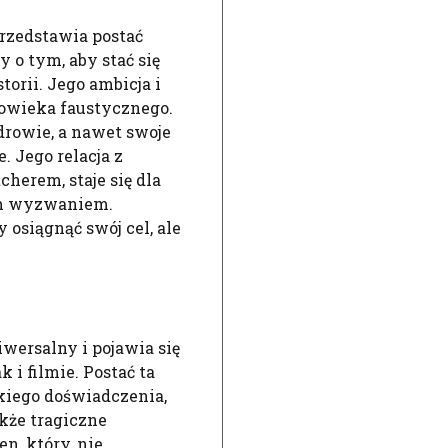
rzedstawia postać
y o tym, aby stać się
rii. Jego ambicja i
łowieka faustycznego.
drowie, a nawet swoje
 Jego relacja z
erem, staje się dla
nym wyzwaniem.
 osiągnąć swój cel, ale
wersalny i pojawia się
 i filmie. Postać ta
kiego doświadczenia,
akże tragiczne
n, który, nie