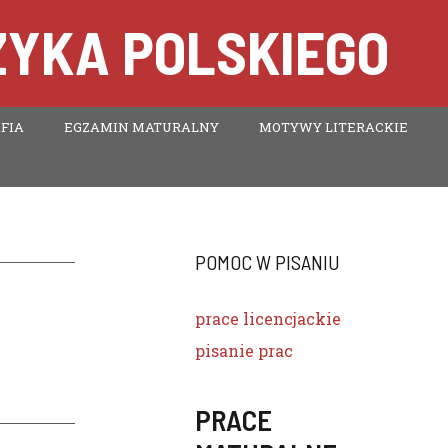
ZYKA POLSKIEGO
FIA
EGZAMIN MATURALNY
MOTYWY LITERACKIE
POMOC W PISANIU
prace licencjackie
pisanie prac
PRACE