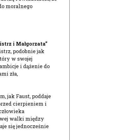
 do moralnego
istrz i Małgorzata”
strz, podobnie jak
tóry w swojej
ambicje i dążenie do
ami zła,
m, jak Faust, poddaje
przed cierpieniem i
człowieka
owej walki między
aje się jednocześnie