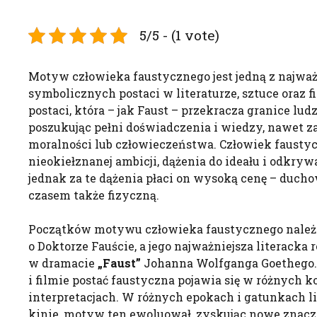
5/5 - (1 vote)
Motyw człowieka faustycznego jest jedną z najważn
symbolicznych postaci w literaturze, sztuce oraz fi
postaci, która – jak Faust – przekracza granice lud
poszukując pełni doświadczenia i wiedzy, nawet za
moralności lub człowieczeństwa. Człowiek fausty
nieokiełznanej ambicji, dążenia do ideału i odkry
jednak za te dążenia płaci on wysoką cenę – ducho
czasem także fizyczną.
Początków motywu człowieka faustycznego należ
o Doktorze Fauście, a jego najważniejsza literacka r
w dramacie
„Faust”
Johanna Wolfganga Goethego. 
i filmie postać faustyczna pojawia się w różnych k
interpretacjach. W różnych epokach i gatunkach li
kinie, motyw ten ewoluował, zyskując nowe znacz