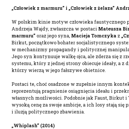
„Człowiek z marmuru” i „Człowiek z żelaza” And
W polskim kinie motyw człowieka faustycznego p
Andrzeja Wajdy, zwłaszcza w postaci
Mateusza Bi
marmuru”
oraz jego syna,
Macieja Tomczyka
z
„Cz
Birkut, początkowo bohater socjalistycznego syste
w mechanizmy propagandy i politycznej manipulacj
Jego syn kontynuuje walkę ojca, ale zderza się z r
systemu, który z jednej strony obiecuje ideały, a z 
którzy wierzą w jego fałszywe obietnice.
Postaci te, choć osadzone w zupełnie innym kontek
reprezentują pragnienie osiągnięcia ideału i przek
własnych możliwości. Podobnie jak Faust, Birkut 
wysoką cenę za swoje ambicje, a ich losy stają się 
i iluzją politycznego zbawienia.
„
Whiplash
” (2014)