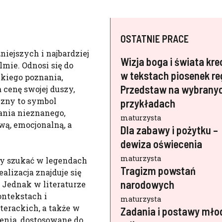
OSTATNIE PRACE
iejszych i najbardziej
Wizja boga i świata kr
lmie. Odnosi się do
w tekstach piosenek re
zkiego poznania,
Przedstaw na wybrany
 cenę swojej duszy,
czny to symbol
przykładach
wania nieznanego,
maturzysta
wą, emocjonalną, a
Dla zabawy i pożytku –
dewiza oświecenia
maturzysta
y szukać w legendach
Tragizm powstań
ealizacja znajduje się
narodowych
Jednak w literaturze
ontekstach i
maturzysta
terackich, a także w
Zadania i postawy mło
enia, dostosowane do