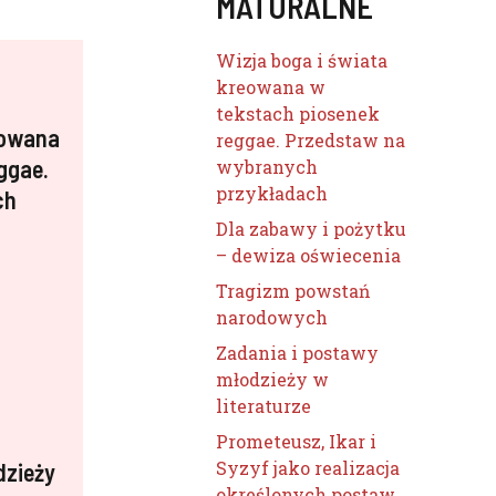
MATURALNE
Wizja boga i świata
kreowana w
tekstach piosenek
eowana
reggae. Przedstaw na
ggae.
wybranych
przykładach
ch
Dla zabawy i pożytku
– dewiza oświecenia
Tragizm powstań
narodowych
Zadania i postawy
młodzieży w
literaturze
Prometeusz, Ikar i
Syzyf jako realizacja
dzieży
określonych postaw