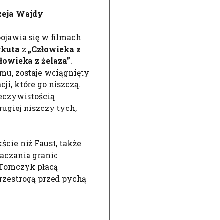
rzeja Wajdy
ojawia się w filmach
rkuta
z
„Człowieka z
łowieka z żelaza”
.
mu, zostaje wciągnięty
i, które go niszczą.
zeczywistością
drugiej niszczy tych,
ście niż Faust, także
raczania granic
i Tomczyk płacą
przestrogą przed pychą