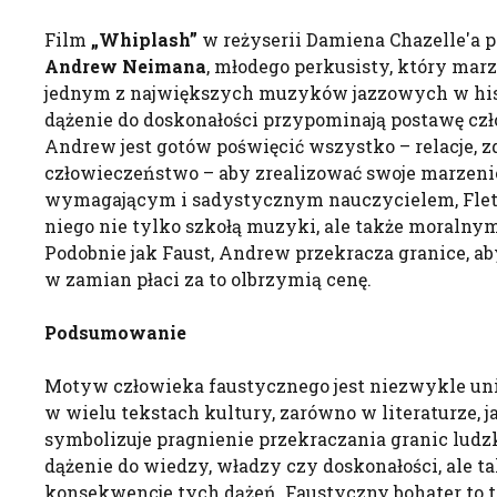
Film
„
Whiplash
”
w reżyserii Damiena Chazelle'a p
Andrew
Neimana
, młodego perkusisty, który marz
jednym z największych muzyków jazzowych w histo
dążenie do doskonałości przypominają postawę cz
Andrew jest gotów poświęcić wszystko – relacje, z
człowieczeństwo – aby zrealizować swoje marzenie.
wymagającym i sadystycznym nauczycielem, Fletch
niego nie tylko szkołą muzyki, ale także moral
Podobnie jak Faust, Andrew przekracza granice, aby
w zamian płaci za to olbrzymią cenę.
Podsumowanie
Motyw człowieka faustycznego jest niezwykle uni
w wielu tekstach kultury, zarówno w literaturze, jak
symbolizuje pragnienie przekraczania granic ludz
dążenie do wiedzy, władzy czy doskonałości, ale t
konsekwencje tych dążeń. Faustyczny bohater to te