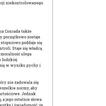
cji niekontrolowanego
a Conrada także
ry początkowo zostaje
 stopniowo poddaje się
roli. Staje się władcą
o moralność ulega
 ludzkiej
i się w wyniku pychy i
óry nie zadowala się
wszelkie normy, aby
wartościowe. Jednak
, a jego ostatnie słowa
pustkę i świadomość, że