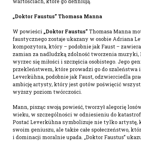
wartościach, które go definiują.
„Doktor
Faustus
” Thomasa Manna
W powieści
„Doktor
Faustus
”
Thomasa Manna mot
faustycznego zostaje ukazany w osobie Adriana L
kompozytora, który – podobnie jak Faust – zawier
zamian za nadludzką zdolność tworzenia muzyki,
wyrzec się miłości i szczęścia osobistego. Jego gen
przekleństwem, które prowadzi go do szaleństwa i i
Leverkühna, podobnie jak Faust, odzwierciedla pra
ambicję artysty, który jest gotów poświęcić wszyst
wyższy poziom twórczości.
Mann, pisząc swoją powieść, tworzył alegorię los
wieku, w szczególności w odniesieniu do katastrof
Postać Leverkühna symbolizuje nie tylko artystę, k
swoim geniuszu, ale także całe społeczeństwo, któ
i dominacji moralnie upada. „Doktor Faustus” ukaz