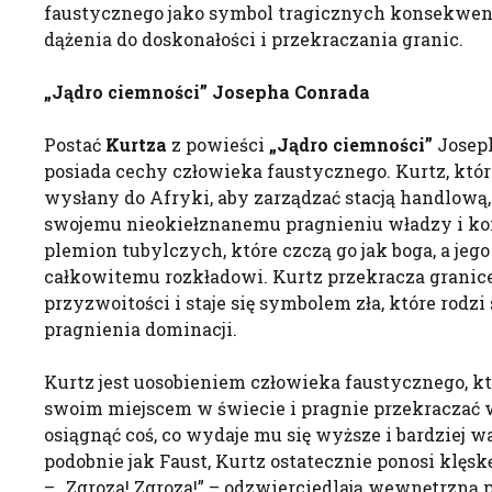
faustycznego jako symbol tragicznych konsekwen
dążenia do doskonałości i przekraczania granic.
„Jądro ciemności” Josepha Conrada
Postać
Kurtza
z powieści
„Jądro ciemności”
Joseph
posiada cechy człowieka faustycznego. Kurtz, któ
wysłany do Afryki, aby zarządzać stacją handlową,
swojemu nieokiełznanemu pragnieniu władzy i kont
plemion tubylczych, które czczą go jak boga, a jeg
całkowitemu rozkładowi. Kurtz przekracza granice
przyzwoitości i staje się symbolem zła, które rodz
pragnienia dominacji.
Kurtz jest uosobieniem człowieka faustycznego, kt
swoim miejscem w świecie i pragnie przekraczać 
osiągnąć coś, co wydaje mu się wyższe i bardziej 
podobnie jak Faust, Kurtz ostatecznie ponosi klęskę
– „Zgroza! Zgroza!” – odzwierciedlają wewnętrzną 