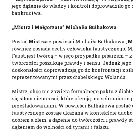
jego dążenie do władzy i kontroli doprowadziło go
bankructwa.
„Mistrz i Małgorzata” Michaiła Bułhakowa
Postać
Mistrza
z powieści Michaiła Bułhakowa
„M
również posiada cechy człowieka faustycznego. Mi
Faust, jest twórcą – w jego przypadku pisarzem – k
twórczości poszukuje prawdy i sensu. Jednak jego 
doskonałości doprowadzają go do konfrontacji z sił
reprezentowanymi przez diabelskiego Wolanda.
Mistrz, choć nie zawiera formalnego paktu z diabłe
się siłom ciemności, które oferują mu schronienie 
prześladowaniami. W powieści Bułhakowa postać 
faustycznego zostaje ukazana w kontekście duch
dobrem a złem, a dążenie do twórczości i prawdy st
dążeniem do wolności od tyranii i fałszu.