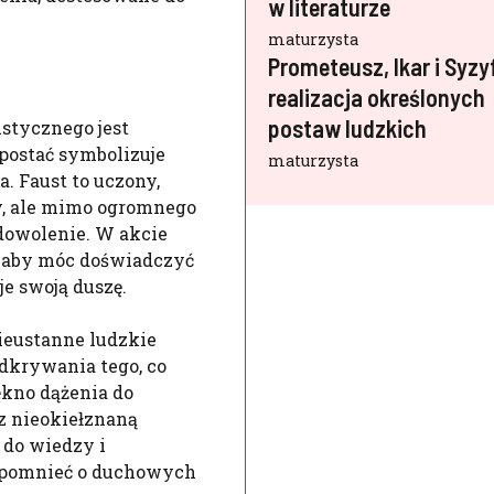
w literaturze
maturzysta
Prometeusz, Ikar i Syzy
realizacja określonych
postaw ludzkich
stycznego jest
 postać symbolizuje
maturzysta
a. Faust to uczony,
y, ale mimo ogromnego
dowolenie. W akcie
m, aby móc doświadczyć
je swoją duszę.
nieustanne ludzkie
dkrywania tego, co
ękno dążenia do
 z nieokiełznaną
 do wiedzy i
zapomnieć o duchowych