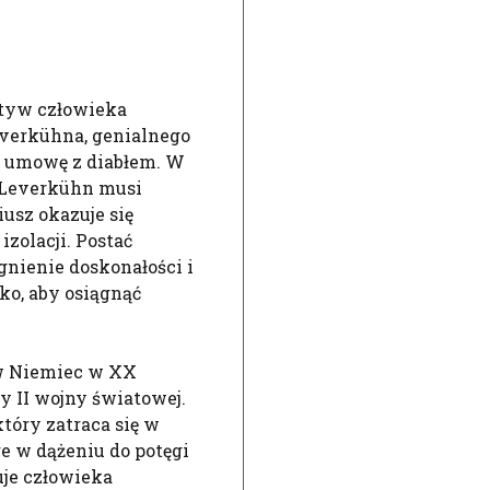
yw człowieka
everkühna, genialnego
a umowę z diabłem. W
 Leverkühn musi
iusz okazuje się
zolacji. Postać
gnienie doskonałości i
ko, aby osiągnąć
ów Niemiec w XX
y II wojny światowej.
tóry zatraca się w
re w dążeniu do potęgi
uje człowieka