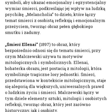
symboli, aby ukazać emocjonalny i egzystencjalny
wymiar śmierci, podkreślając jej wpływ na ludzką
psychikę. „Melancholia” to dzieło, które łączy
temat śmierci z osobistą refleksją i emocjonalnym
przeżyciem, tworząc obraz pełen głębokiego
smutku i zadumy.
„Śmierć
Ellenai
”
(1897) to obraz, który
bezpośrednio odnosi się do tematu śmierci, przy
czym Malczewski używa tu motywów
mitologicznych i symbolicznych. Ellenai,
bohaterka obrazu, jest postacią z mitologii, która
symbolizuje tragiczne losy jednostki. Śmierć,
przedstawiona w kontekście mitologicznym, staje
się alegorią dla większych, uniwersalnych prawd
o ludzkim życiu i śmierci. Malczewski łączy w
tym dziele elementy sztuki, mitologii i osobistych
refleksji, tworząc obraz, który jest zarówno
historyczny, jak i osobisty.