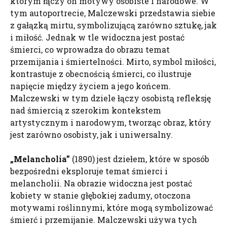
którym łączy on motywy osobiste i narodowe. W
tym autoportrecie, Malczewski przedstawia siebie
z gałązką mirtu, symbolizującą zarówno sztukę, jak
i miłość. Jednak w tle widoczna jest postać
śmierci, co wprowadza do obrazu temat
przemijania i śmiertelności. Mirto, symbol miłości,
kontrastuje z obecnością śmierci, co ilustruje
napięcie między życiem a jego końcem.
Malczewski w tym dziele łączy osobistą refleksję
nad śmiercią z szerokim kontekstem
artystycznym i narodowym, tworząc obraz, który
jest zarówno osobisty, jak i uniwersalny.
„Melancholia”
(1890) jest dziełem, które w sposób
bezpośredni eksploruje temat śmierci i
melancholii. Na obrazie widoczna jest postać
kobiety w stanie głębokiej zadumy, otoczona
motywami roślinnymi, które mogą symbolizować
śmierć i przemijanie. Malczewski używa tych