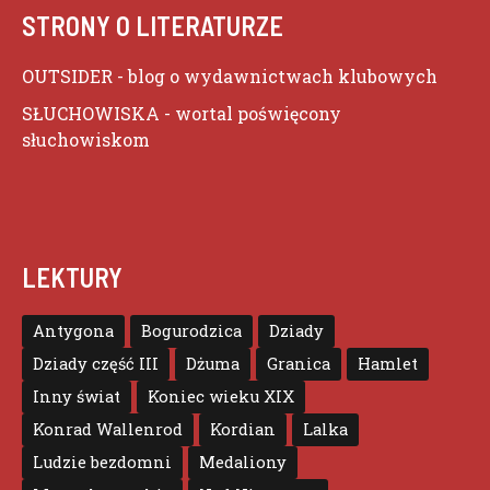
STRONY O LITERATURZE
OUTSIDER
- blog o wydawnictwach klubowych
SŁUCHOWISKA
- wortal poświęcony
słuchowiskom
LEKTURY
Antygona
Bogurodzica
Dziady
Dziady część III
Dżuma
Granica
Hamlet
Inny świat
Koniec wieku XIX
Konrad Wallenrod
Kordian
Lalka
Ludzie bezdomni
Medaliony