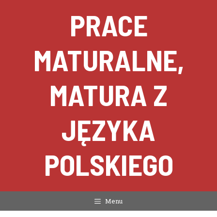
Przejdź
PRACE
do
treści
MATURALNE,
MATURA Z
JĘZYKA
POLSKIEGO
Menu