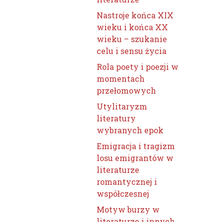
Nastroje końca XIX
wieku i końca XX
wieku – szukanie
celu i sensu życia
Rola poety i poezji w
momentach
przełomowych
Utylitaryzm
literatury
wybranych epok
Emigracja i tragizm
losu emigrantów w
literaturze
romantycznej i
współczesnej
Motyw burzy w
literaturze i innych