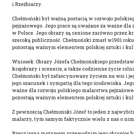
i Rzeźbiarzy.
Chełmoński był ważną postacią w rozwoju polskie
pejzażowego. Jego prace są uważane za ważne dla 
w Polsce. Jego obrazy są cenione zarówno przez kr
szeroką publiczność. Chełmoński zmarł w1901 roku, 
pozostają ważnym elementem polskiej sztuki i kul
Wniosek: Obrazy Józefa Chełmońskiego przedstawi
krajobrazy i scenerie, a także codzienne życie roln
Chełmoński był zafascynowany życiem na wsi i je
jego szacunek i sympatię dla tego środowiska. Jeg
ważne dla rozwoju polskiego malarstwa pejzażoweg
pozostają ważnym elementem polskiej sztuki i kul
Z pewnością Chełmoński Józef to jeden z najwybit
malarzy, tym samym faktycznie wielu z nas o nim 
Rzecz jasna motywem przewodnim jego obrazów b