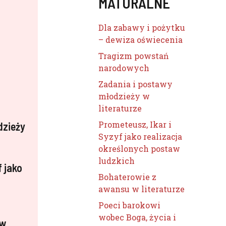
MATURALNE
Dla zabawy i pożytku
– dewiza oświecenia
Tragizm powstań
narodowych
Zadania i postawy
młodzieży w
literaturze
Prometeusz, Ikar i
dzieży
Syzyf jako realizacja
określonych postaw
ludzkich
f jako
Bohaterowie z
awansu w literaturze
Poeci barokowi
wobec Boga, życia i
 w