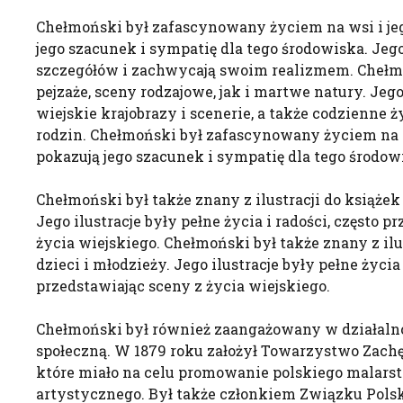
Chełmoński był zafascynowany życiem na wsi i je
jego szacunek i sympatię dla tego środowiska. Jego
szczegółów i zachwycają swoim realizmem. Cheł
pejzaże, sceny rodzajowe, jak i martwe natury. Jeg
wiejskie krajobrazy i scenerie, a także codzienne ż
rodzin. Chełmoński był zafascynowany życiem na w
pokazują jego szacunek i sympatię dla tego środow
Chełmoński był także znany z ilustracji do książek 
Jego ilustracje były pełne życia i radości, często p
życia wiejskiego. Chełmoński był także znany z ilus
dzieci i młodzieży. Jego ilustracje były pełne życia 
przedstawiając sceny z życia wiejskiego.
Chełmoński był również zaangażowany w działalno
społeczną. W 1879 roku założył Towarzystwo Zach
które miało na celu promowanie polskiego malarst
artystycznego. Był także członkiem Związku Pols