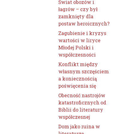
Świat obozów i
łagrów – czy był
zamknięty dla
postaw heroicznych?
Zagubienie i kryzys
wartości w liryce
Młodej Polski i
współczesności
Konflikt między
własnym szczęściem
a koniecznością
poświęcenia się
Obecność nastrojów
katastroficznych od
Biblii do literatury
współczesnej
Dom jako ruina w
literaturze