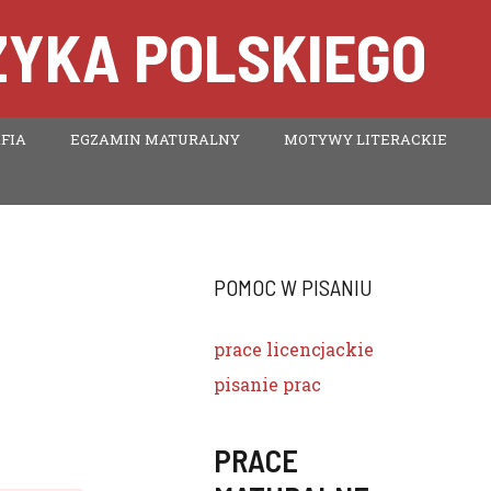
ZYKA POLSKIEGO
FIA
EGZAMIN MATURALNY
MOTYWY LITERACKIE
POMOC W PISANIU
prace licencjackie
pisanie prac
PRACE