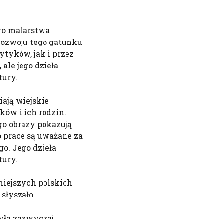
go malarstwa
rozwoju tego gatunku
ytyków, jak i przez
ale jego dzieła
tury.
ają wiejskie
ików i ich rodzin.
go obrazy pokazują
o prace są uważane za
o. Jego dzieła
tury.
niejszych polskich
słyszało.
yła zazwyczaj