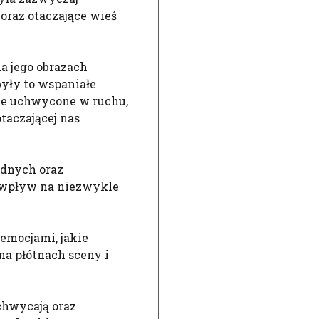
 oraz otaczające wieś
a jego obrazach
yły to wspaniałe
one uchwycone w ruchu,
taczającej nas
adnych oraz
y wpływ na niezwykle
emocjami, jakie
na płótnach sceny i
chwycają oraz