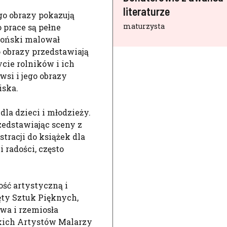
literaturze
go obrazy pokazują
maturzysta
 prace są pełne
moński malował
o obrazy przedstawiają
ycie rolników i ich
si i jego obrazy
iska.
dla dzieci i młodzieży.
rzedstawiając sceny z
tracji do książek dla
i radości, często
ść artystyczną i
ęty Sztuk Pięknych,
wa i rzemiosła
kich Artystów Malarzy