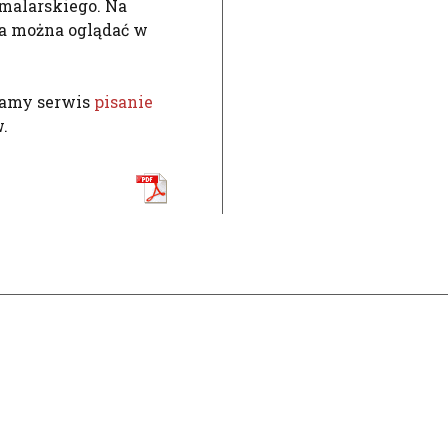
malarskiego. Na
za można oglądać w
camy serwis
pisanie
.