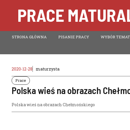
Przejdź
PRACE MATURAL
do
treści
STRONA GŁÓWNA
PISANIE PRACY
WYBÓR TEMA
2020-12-28
maturzysta
Prace
Polska wieś na obrazach Chełm
Polska wieś na obrazach Chełmońskiego