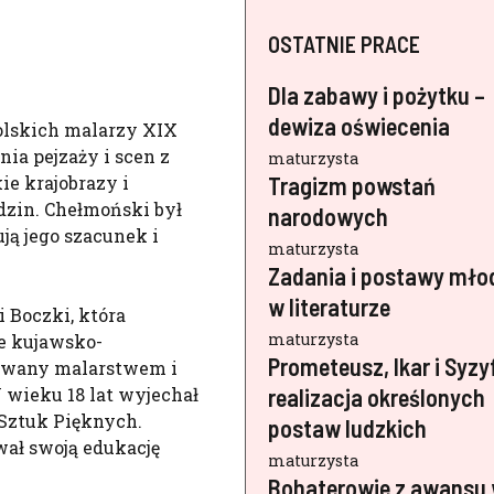
OSTATNIE PRACE
Dla zabawy i pożytku –
dewiza oświecenia
olskich malarzy XIX
ia pejzaży i scen z
maturzysta
ie krajobrazy i
Tragizm powstań
odzin. Chełmoński był
narodowych
ją jego szacunek i
maturzysta
Zadania i postawy mło
w literaturze
 Boczki, która
maturzysta
e kujawsko-
Prometeusz, Ikar i Syzy
nowany malarstwem i
 wieku 18 lat wyjechał
realizacja określonych
 Sztuk Pięknych.
postaw ludzkich
wał swoją edukację
maturzysta
Bohaterowie z awansu