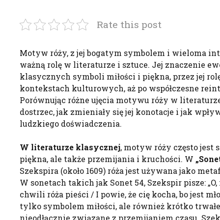
Rate this post
Motyw róży, z jej bogatym symbolem i wieloma in
ważną rolę w literaturze i sztuce. Jej znaczenie e
klasycznych symboli miłości i piękna, przez jej ro
kontekstach kulturowych, aż po współczesne reint
Porównując różne ujęcia motywu róży w literaturze
dostrzec, jak zmieniały się jej konotacje i jak wpł
ludzkiego doświadczenia.
W literaturze klasycznej
, motyw róży często jest
piękna, ale także przemijania i kruchości. W
„Sone
Szekspira (około 1609) róża jest używana jako metaf
W sonetach takich jak Sonet 54, Szekspir pisze: „O,
chwili róża pieści / I powie, że cię kocha, bo jest mło
tylko symbolem miłości, ale również krótko trwałeg
nieodłącznie związane z przemijaniem czasu. Szek