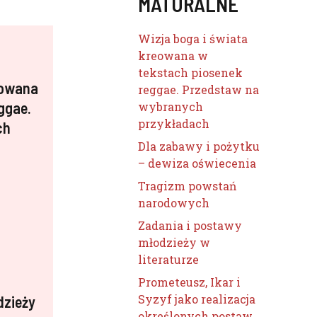
MATURALNE
Wizja boga i świata
kreowana w
tekstach piosenek
eowana
reggae. Przedstaw na
ggae.
wybranych
przykładach
ch
Dla zabawy i pożytku
– dewiza oświecenia
Tragizm powstań
narodowych
Zadania i postawy
młodzieży w
literaturze
Prometeusz, Ikar i
Syzyf jako realizacja
dzieży
określonych postaw