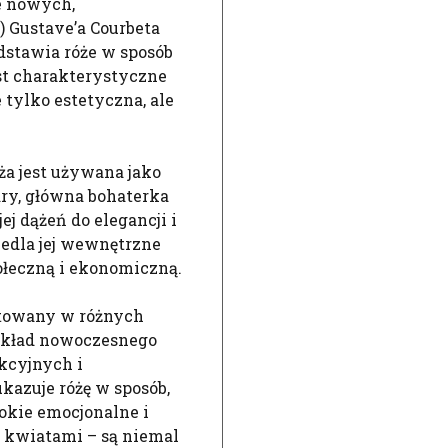
e nowych,
) Gustave’a Courbeta
edstawia róże w sposób
jest charakterystyczne
e tylko estetyczna, ale
óża jest używana jako
ary, główna bohaterka
ej dążeń do elegancji i
edla jej wewnętrzne
ołeczną i ekonomiczną.
etowany w różnych
zykład nowoczesnego
akcyjnych i
azuje różę w sposób,
ębokie emocjonalne i
ko kwiatami – są niemal