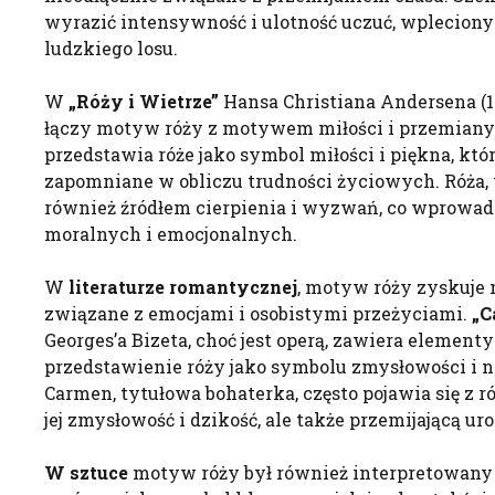
wyrazić intensywność i ulotność uczuć, wplecion
ludzkiego losu.
W
„Róży i Wietrze”
Hansa Christiana Andersena (1
łączy motyw róży z motywem miłości i przemiany
przedstawia róże jako symbol miłości i piękna, któ
zapomniane w obliczu trudności życiowych. Róża, w
również źródłem cierpienia i wyzwań, co wprowa
moralnych i emocjonalnych.
W
literaturze romantycznej
, motyw róży zyskuje 
związane z emocjami i osobistymi przeżyciami.
„C
Georges’a Bizeta, choć jest operą, zawiera elementy
przedstawienie róży jako symbolu zmysłowości i 
Carmen, tytułowa bohaterka, często pojawia się z r
jej zmysłowość i dzikość, ale także przemijającą ur
W sztuce
motyw róży był również interpretowany 