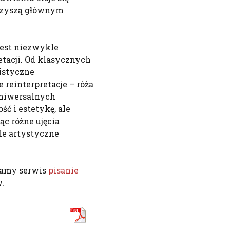
arzyszą głównym
jest niezwykle
etacji. Od klasycznych
listyczne
 reinterpretacje – róża
uniwersalnych
ć i estetykę, ale
ąc różne ujęcia
yle artystyczne
camy serwis
pisanie
.