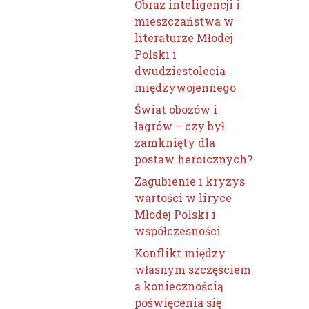
Obraz inteligencji i
mieszczaństwa w
literaturze Młodej
Polski i
dwudziestolecia
międzywojennego
Świat obozów i
łagrów – czy był
zamknięty dla
postaw heroicznych?
Zagubienie i kryzys
wartości w liryce
Młodej Polski i
współczesności
Konflikt między
własnym szczęściem
a koniecznością
poświęcenia się