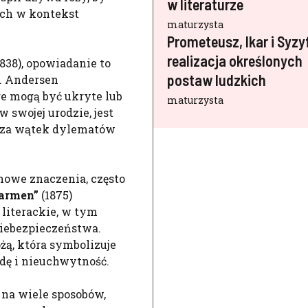
w literaturze
ych w kontekst
maturzysta
Prometeusz, Ikar i Syzy
realizacja określonych
838), opowiadanie to
postaw ludzkich
. Andersen
re mogą być ukryte lub
maturzysta
 swojej urodzie, jest
dza wątek dylematów
nowe znaczenia, często
armen”
(1875)
 literackie, w tym
niebezpieczeństwa.
óżą, która symbolizuje
odę i nieuchwytność.
na wiele sposobów,