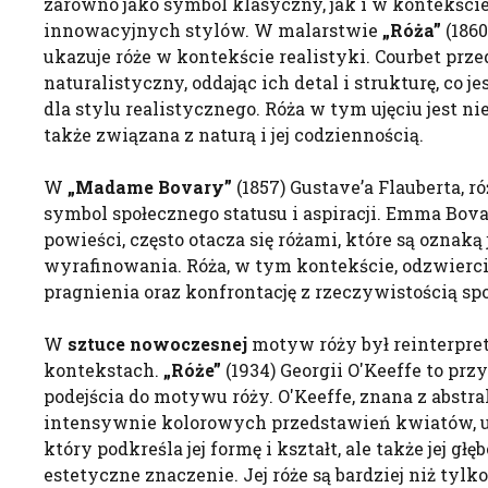
zarówno jako symbol klasyczny, jak i w kontekści
innowacyjnych stylów. W malarstwie
„Róża”
(1860
ukazuje róże w kontekście realistyki. Courbet prz
naturalistyczny, oddając ich detal i strukturę, co 
dla stylu realistycznego. Róża w tym ujęciu jest ni
także związana z naturą i jej codziennością.
W
„Madame Bovary”
(1857) Gustave’a Flauberta, r
symbol społecznego statusu i aspiracji. Emma Bov
powieści, często otacza się różami, które są oznaką j
wyrafinowania. Róża, w tym kontekście, odzwierci
pragnienia oraz konfrontację z rzeczywistością sp
W
sztuce nowoczesnej
motyw róży był reinterpr
kontekstach.
„Róże”
(1934) Georgii O'Keeffe to pr
podejścia do motywu róży. O'Keeffe, znana z abstr
intensywnie kolorowych przedstawień kwiatów, uk
który podkreśla jej formę i kształt, ale także jej gł
estetyczne znaczenie. Jej róże są bardziej niż tyl