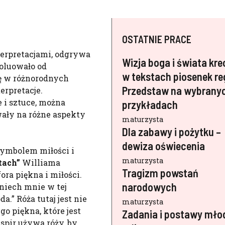
OSTATNIE PRACE
terpretacjami, odgrywa
Wizja boga i świata kr
woluowało od
w tekstach piosenek re
lę w różnorodnych
Przedstaw na wybrany
erpretacje.
 i sztuce, można
przykładach
ywały na różne aspekty
maturzysta
Dla zabawy i pożytku –
dewiza oświecenia
 symbolem miłości i
maturzysta
tach”
Williama
Tragizm powstań
ora piękna i miłości.
narodowych
 niech mnie w tej
da.” Róża tutaj jest nie
maturzysta
o piękna, które jest
Zadania i postawy mło
spir używa róży, by