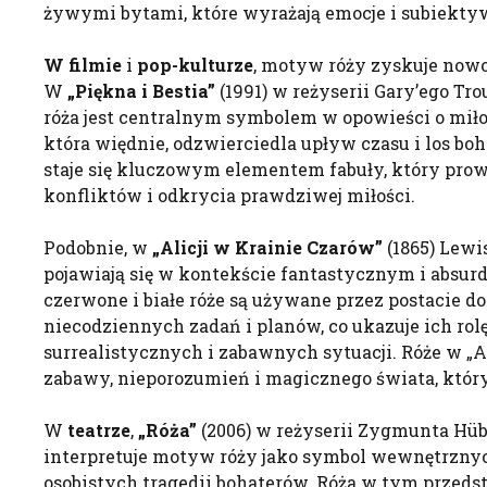
żywymi bytami, które wyrażają emocje i subiekty
W filmie
i
pop-kulturze
, motyw róży zyskuje nowo
W
„Piękna i Bestia”
(1991) w reżyserii Gary’ego Tro
róża jest centralnym symbolem w opowieści o miłoś
która więdnie, odzwierciedla upływ czasu i los boha
staje się kluczowym elementem fabuły, który pro
konfliktów i odkrycia prawdziwej miłości.
Podobnie, w
„Alicji w Krainie Czarów”
(1865) Lewis
pojawiają się w kontekście fantastycznym i absurd
czerwone i białe róże są używane przez postacie do 
niecodziennych zadań i planów, co ukazuje ich rol
surrealistycznych i zabawnych sytuacji. Róże w „A
zabawy, nieporozumień i magicznego świata, który
W
teatrze
,
„Róża”
(2006) w reżyserii Zygmunta Hübn
interpretuje motyw róży jako symbol wewnętrzny
osobistych tragedii bohaterów. Róża w tym przedst