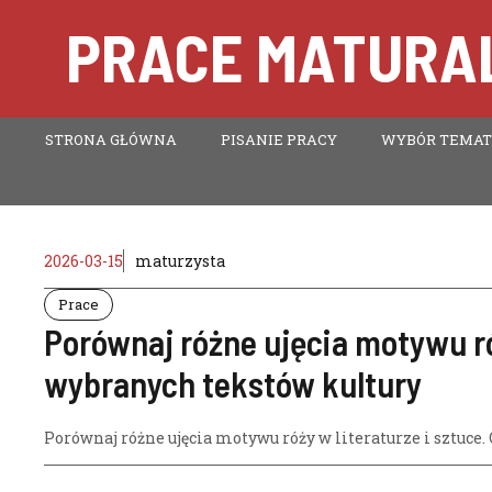
Przejdź
PRACE MATURAL
do
treści
STRONA GŁÓWNA
PISANIE PRACY
WYBÓR TEMA
2026-03-15
maturzysta
Prace
Porównaj różne ujęcia motywu róż
wybranych tekstów kultury
Porównaj różne ujęcia motywu róży w literaturze i sztuce.