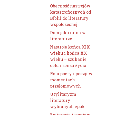
Obecność nastrojów
katastroficznych od
Biblii do literatury
współczesnej
Dom jako ruina w
literaturze
Nastroje końca XIX
wieku i końca XX
wieku – szukanie
celu i sensu życia
Rola poety i poezji w
momentach
przełomowych
Utylitaryzm
literatury
wybranych epok
Emigracja i tragizm