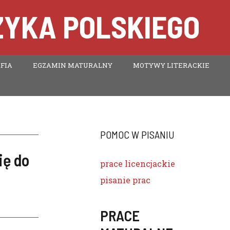
ZYKA POLSKIEGO
FIA
EGZAMIN MATURALNY
MOTYWY LITERACKIE
POMOC W PISANIU
ię do
prace licencjackie
pisanie prac
PRACE