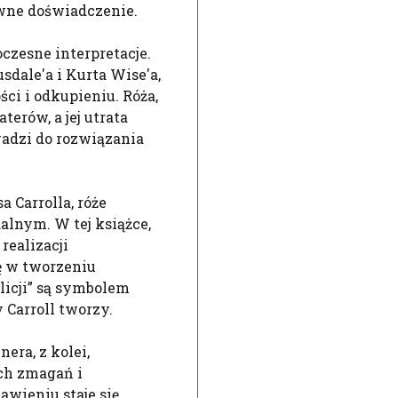
wne doświadczenie.
czesne interpretacje.
usdale'a i Kurta Wise'a,
ci i odkupieniu. Róża,
terów, a jej utrata
wadzi do rozwiązania
a Carrolla, róże
alnym. W tej książce,
realizacji
ę w tworzeniu
licji” są symbolem
 Carroll tworzy.
era, z kolei,
ch zmagań i
awieniu staje się