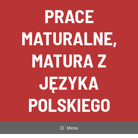
Przejdź
PRACE
do
treści
MATURALNE,
MATURA Z
JĘZYKA
POLSKIEGO
Menu