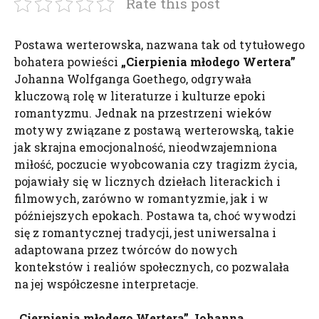
Rate this post
Postawa werterowska, nazwana tak od tytułowego
bohatera powieści
„Cierpienia młodego Wertera”
Johanna Wolfganga Goethego, odgrywała
kluczową rolę w literaturze i kulturze epoki
romantyzmu. Jednak na przestrzeni wieków
motywy związane z postawą werterowską, takie
jak skrajna emocjonalność, nieodwzajemniona
miłość, poczucie wyobcowania czy tragizm życia,
pojawiały się w licznych dziełach literackich i
filmowych, zarówno w romantyzmie, jak i w
późniejszych epokach. Postawa ta, choć wywodzi
się z romantycznej tradycji, jest uniwersalna i
adaptowana przez twórców do nowych
kontekstów i realiów społecznych, co pozwalała
na jej współczesne interpretacje.
„Cierpienia młodego Wertera” Johanna