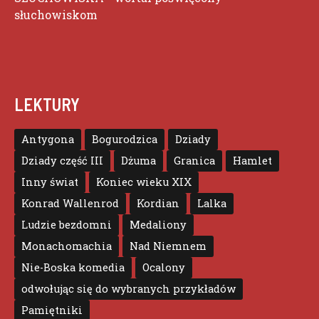
słuchowiskom
LEKTURY
Antygona
Bogurodzica
Dziady
Dziady część III
Dżuma
Granica
Hamlet
Inny świat
Koniec wieku XIX
Konrad Wallenrod
Kordian
Lalka
Ludzie bezdomni
Medaliony
Monachomachia
Nad Niemnem
Nie-Boska komedia
Ocalony
odwołując się do wybranych przykładów
Pamiętniki