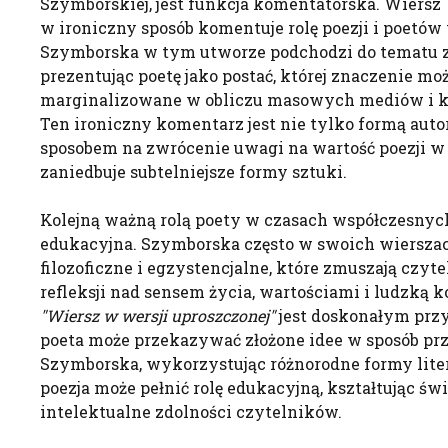
Szymborskiej, jest funkcja komentatorska. Wiersz
w ironiczny sposób komentuje rolę poezji i poetów
Szymborska w tym utworze podchodzi do tematu z 
prezentując poetę jako postać, której znaczenie mo
marginalizowane w obliczu masowych mediów i k
Ten ironiczny komentarz jest nie tylko formą autore
sposobem na zwrócenie uwagi na wartość poezji w 
zaniedbuje subtelniejsze formy sztuki.
Kolejną ważną rolą poety w czasach współczesnych
edukacyjna. Szymborska często w swoich wiersza
filozoficzne i egzystencjalne, które zmuszają czyte
refleksji nad sensem życia, wartościami i ludzką 
"Wiersz w wersji uproszczonej"
jest doskonałym przy
poeta może przekazywać złożone idee w sposób prz
Szymborska, wykorzystując różnorodne formy litera
poezja może pełnić rolę edukacyjną, kształtując św
intelektualne zdolności czytelników.