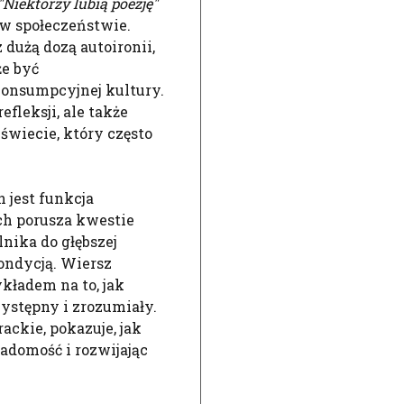
"Niektórzy lubią poezję"
 w społeczeństwie.
dużą dozą autoironii,
że być
onsumpcyjnej kultury.
fleksji, ale także
świecie, który często
 jest funkcja
ch porusza kwestie
lnika do głębszej
kondycją. Wiersz
kładem na to, jak
ystępny i zrozumiały.
ckie, pokazuje, jak
iadomość i rozwijając