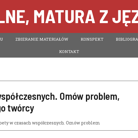
NE, MATURA Z JĘ
TU
ZBIERANIE MATERIAŁÓW
KONSPEKT
BIBLIOGRA
KONTAKT
 współczesnych. Omów problem,
go twórcy
poety w czasach współczesnych. Omów problem