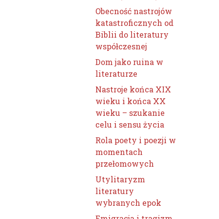
Obecność nastrojów
katastroficznych od
Biblii do literatury
współczesnej
Dom jako ruina w
literaturze
Nastroje końca XIX
wieku i końca XX
wieku – szukanie
celu i sensu życia
Rola poety i poezji w
momentach
przełomowych
Utylitaryzm
literatury
wybranych epok
Emigracja i tragizm