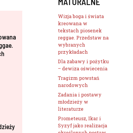
MATURALNE
Wizja boga i świata
kreowana w
tekstach piosenek
eowana
reggae. Przedstaw na
ggae.
wybranych
przykładach
ch
Dla zabawy i pożytku
– dewiza oświecenia
Tragizm powstań
narodowych
Zadania i postawy
młodzieży w
literaturze
Prometeusz, Ikar i
Syzyf jako realizacja
dzieży
określonych postaw