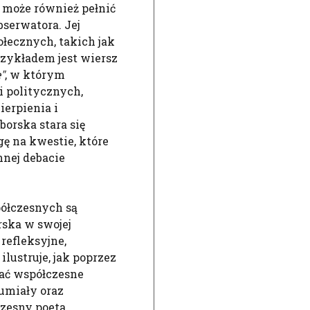
, może również pełnić
serwatora. Jej
łecznych, takich jak
zykładem jest wiersz
"
, w którym
i politycznych,
ierpienia i
orska stara się
ę na kwestie, które
nej debacie
półczesnych są
ska w swojej
refleksyjne,
ilustruje, jak poprzez
ać współczesne
umiały oraz
zesny poeta,