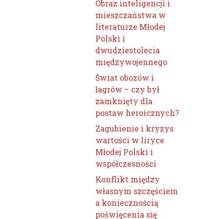
Obraz inteligencji i
mieszczaństwa w
literaturze Młodej
Polski i
dwudziestolecia
międzywojennego
Świat obozów i
łagrów – czy był
zamknięty dla
postaw heroicznych?
Zagubienie i kryzys
wartości w liryce
Młodej Polski i
współczesności
Konflikt między
własnym szczęściem
a koniecznością
poświęcenia się