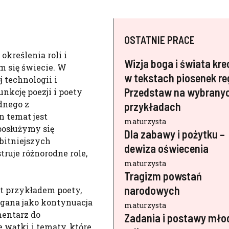
OSTATNIE PRACE
kreślenia roli i
Wizja boga i świata kr
m się świecie. W
w tekstach piosenek re
 technologii i
Przedstaw na wybrany
unkcję poezji i poety
dnego z
przykładach
n temat jest
maturzysta
posłużymy się
Dla zabawy i pożytku –
bitniejszych
dewiza oświecenia
truje różnorodne role,
maturzysta
Tragizm powstań
narodowych
t przykładem poety,
egana jako kontynuacja
maturzysta
omentarz do
Zadania i postawy mło
 wątki i tematy, które