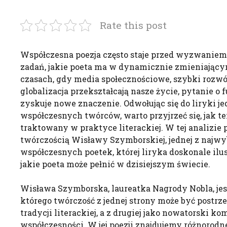
Rate this post
Współczesna poezja często staje przed wyzwaniem o
zadań, jakie poeta ma w dynamicznie zmieniający
czasach, gdy media społecznościowe, szybki rozwój
globalizacja przekształcają nasze życie, pytanie o f
zyskuje nowe znaczenie. Odwołując się do liryki je
współczesnych twórców, warto przyjrzeć się, jak te
traktowany w praktyce literackiej. W tej analizie 
twórczością Wisławy Szymborskiej, jednej z najwy
współczesnych poetek, której liryka doskonale ilus
jakie poeta może pełnić w dzisiejszym świecie.
Wisława Szymborska, laureatka Nagrody Nobla, jes
którego twórczość z jednej strony może być postrz
tradycji literackiej, a z drugiej jako nowatorski k
współczesności. W jej poezji znajdujemy różnorodne