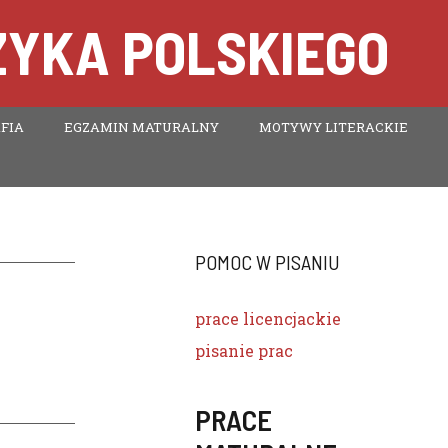
ZYKA POLSKIEGO
FIA
EGZAMIN MATURALNY
MOTYWY LITERACKIE
POMOC W PISANIU
prace licencjackie
pisanie prac
PRACE