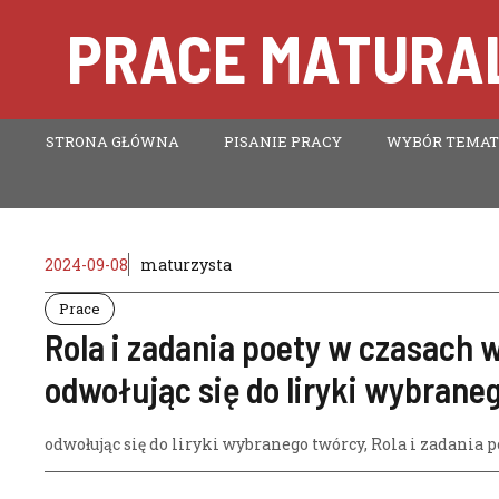
Przejdź
PRACE MATURAL
do
treści
STRONA GŁÓWNA
PISANIE PRACY
WYBÓR TEMA
2024-09-08
maturzysta
Prace
Rola i zadania poety w czasach
odwołując się do liryki wybrane
odwołując się do liryki wybranego twórcy
,
Rola i zadania 