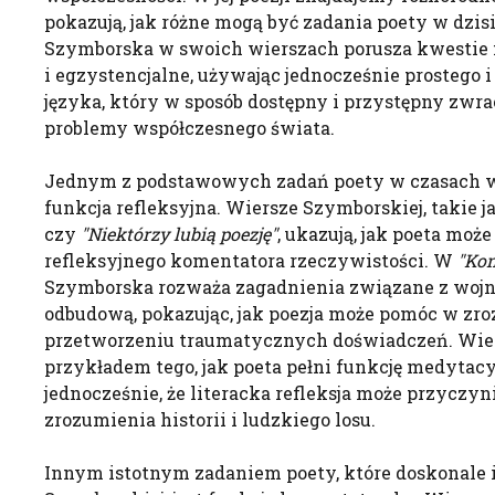
pokazują, jak różne mogą być zadania poety w dzis
Szymborska w swoich wierszach porusza kwestie fi
i egzystencjalne, używając jednocześnie prostego 
języka, który w sposób dostępny i przystępny zwr
problemy współczesnego świata.
Jednym z podstawowych zadań poety w czasach w
funkcja refleksyjna. Wiersze Szymborskiej, takie j
czy
"Niektórzy lubią poezję"
, ukazują, jak poeta może
refleksyjnego komentatora rzeczywistości. W
"Kon
Szymborska rozważa zagadnienia związane z wojn
odbudową, pokazując, jak poezja może pomóc w zro
przetworzeniu traumatycznych doświadczeń. Wiers
przykładem tego, jak poeta pełni funkcję medytacy
jednocześnie, że literacka refleksja może przyczyni
zrozumienia historii i ludzkiego losu.
Innym istotnym zadaniem poety, które doskonale i