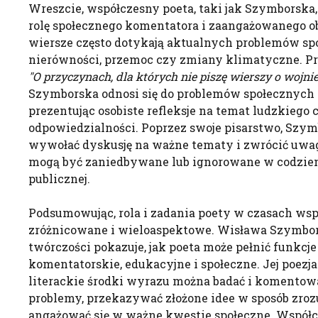
Wreszcie, współczesny poeta, taki jak Szymborska
rolę społecznego komentatora i zaangażowanego ob
wiersze często dotykają aktualnych problemów spo
nierówności, przemoc czy zmiany klimatyczne. Pr
"O przyczynach, dla których nie piszę wierszy o wojnie
Szymborska odnosi się do problemów społecznych 
prezentując osobiste refleksje na temat ludzkiego c
odpowiedzialności. Poprzez swoje pisarstwo, Szymb
wywołać dyskusję na ważne tematy i zwrócić uwag
mogą być zaniedbywane lub ignorowane w codzien
publicznej.
Podsumowując, rola i zadania poety w czasach ws
zróżnicowane i wieloaspektowe. Wisława Szymbor
twórczości pokazuje, jak poeta może pełnić funkcje 
komentatorskie, edukacyjne i społeczne. Jej poezja 
literackie środki wyrazu można badać i komentow
problemy, przekazywać złożone idee w sposób zroz
angażować się w ważne kwestie społeczne. Współc