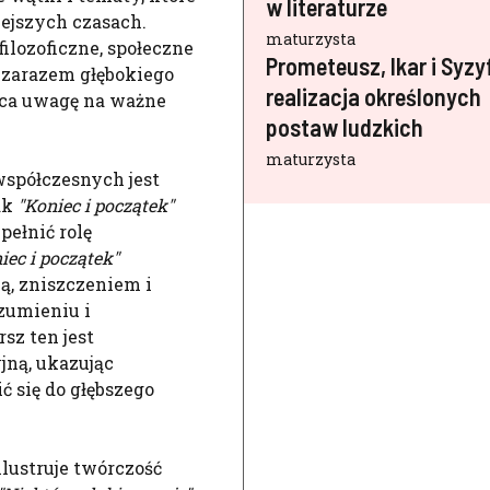
w literaturze
iejszych czasach.
maturzysta
lozoficzne, społeczne
Prometeusz, Ikar i Syzy
i zarazem głębokiego
realizacja określonych
aca uwagę na ważne
postaw ludzkich
maturzysta
spółczesnych jest
ak
"Koniec i początek"
 pełnić rolę
iec i początek"
ą, zniszczeniem i
zumieniu i
z ten jest
jną, ukazując
ć się do głębszego
lustruje twórczość