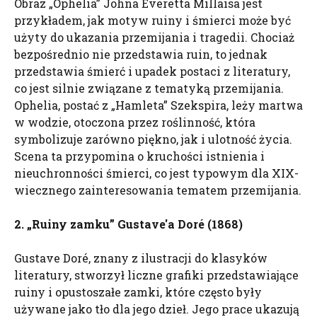
Obraz „Ophelia” Johna Everetta Millaisa jest
przykładem, jak motyw ruiny i śmierci może być
użyty do ukazania przemijania i tragedii. Chociaż
bezpośrednio nie przedstawia ruin, to jednak
przedstawia śmierć i upadek postaci z literatury,
co jest silnie związane z tematyką przemijania.
Ophelia, postać z „Hamleta” Szekspira, leży martwa
w wodzie, otoczona przez roślinność, która
symbolizuje zarówno piękno, jak i ulotność życia.
Scena ta przypomina o kruchości istnienia i
nieuchronności śmierci, co jest typowym dla XIX-
wiecznego zainteresowania tematem przemijania.
2. „Ruiny zamku”
Gustave'a
Doré
(1868)
Gustave Doré, znany z ilustracji do klasyków
literatury, stworzył liczne grafiki przedstawiające
ruiny i opustoszałe zamki, które często były
używane jako tło dla jego dzieł. Jego prace ukazują