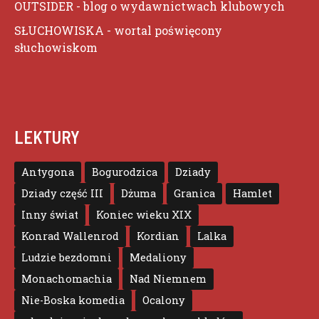
OUTSIDER
- blog o wydawnictwach klubowych
SŁUCHOWISKA
- wortal poświęcony
słuchowiskom
LEKTURY
Antygona
Bogurodzica
Dziady
Dziady część III
Dżuma
Granica
Hamlet
Inny świat
Koniec wieku XIX
Konrad Wallenrod
Kordian
Lalka
Ludzie bezdomni
Medaliony
Monachomachia
Nad Niemnem
Nie-Boska komedia
Ocalony