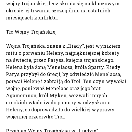
wojny trojańskiej, lecz skupia się na kluczowym
okresie jej trwania, szczególnie na ostatnich
miesiącach konfliktu.
Tło Wojny Trojańskiej
Wojna Trojańska, znana z „Iliady”, jest wynikiem
mitu o porwaniu Heleny, najpiękniejszej kobiety
na świecie, przez Parysa, księcia trojańskiego.
Helena była żoną Menelaosa, króla Sparty. Kiedy
Parys przybył do Grecji, by odwiedzić Menelaosa,
porwał Helenę i zabrał ją do Troi. Ten czyn wywołał
wojnę, ponieważ Menelaos oraz jego brat
Agamemnon, król Myken, wezwali innych
greckich władców do pomocy w odzyskaniu
Heleny, co doprowadziło do wielkiej wyprawy
wojennej przeciwko Troi.
Przebieg Wojny Trojańskiej w „Iliadzie”