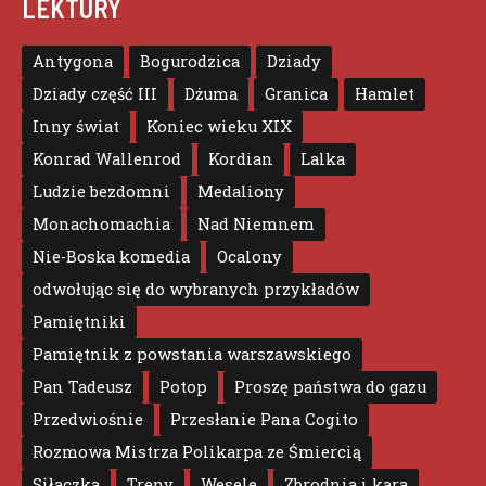
LEKTURY
Antygona
Bogurodzica
Dziady
Dziady część III
Dżuma
Granica
Hamlet
Inny świat
Koniec wieku XIX
Konrad Wallenrod
Kordian
Lalka
Ludzie bezdomni
Medaliony
Monachomachia
Nad Niemnem
Nie-Boska komedia
Ocalony
odwołując się do wybranych przykładów
Pamiętniki
Pamiętnik z powstania warszawskiego
Pan Tadeusz
Potop
Proszę państwa do gazu
Przedwiośnie
Przesłanie Pana Cogito
Rozmowa Mistrza Polikarpa ze Śmiercią
Siłaczka
Treny
Wesele
Zbrodnia i kara