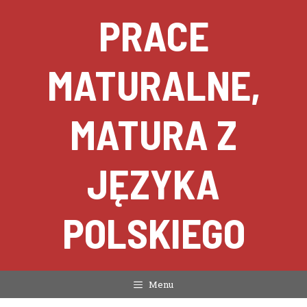
Przejdź
PRACE
do
treści
MATURALNE,
MATURA Z
JĘZYKA
POLSKIEGO
Menu