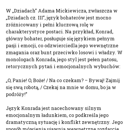
W „Dziadach” Adama Mickiewicza, zwłaszcza w
„Dziadach cz. III”, język bohaterów jest mocno
zróżnicowany i pełni kluczową rolę w
charakterystyce postaci. Na przykład, Konrad,
główny bohater, posługuje się językiem pełnym
pasji i emocji, co odzwierciedla jego wewnętrzne
zmagania oraz bunt przeciwko losowi i władzy. W
monologach Konrada, jego styl jest pełen patosu,
retorycznych pytań i emocjonalnych wybuchów:
„O, Panie! O, Boże! / Na co czekam? – Bywaj! Zajmij
się swą robotą, / Czekaj na mnie w domu, bo ja w
podróży!”
Język Konrada jest nacechowany silnym
emocjonalnym ładunkiem, co podkreśla jego
dramatyczną sytuację i konflikt zewnętrzny. Jego
sposób mówienia ujawnia wewnętrzne rozdarcie,