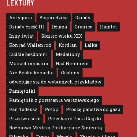
LEKTURY
Antygona
Bogurodzica
Dziady
Dziady część III
Dżuma
Granica
Hamlet
Inny świat
Koniec wieku XIX
Konrad Wallenrod
Kordian
Lalka
Ludzie bezdomni
Medaliony
Monachomachia
Nad Niemnem
Nie-Boska komedia
Ocalony
odwołując się do wybranych przykładów
Pamiętniki
Pamiętnik z powstania warszawskiego
Pan Tadeusz
Potop
Proszę państwa do gazu
Przedwiośnie
Przesłanie Pana Cogito
Rozmowa Mistrza Polikarpa ze Śmiercią
Siłaczka
Treny
Wesele
Zbrodnia i kara