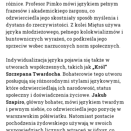
różnice. Profesor Pimko mówi językiem pełnym
frazesów i akademickiego żargonu, co
odzwierciedla jego skostniały sposób myślenia i
dystans do rzeczywistości. Z kolei Miętus używa
języka młodzieżowego, pełnego kolokwializmów i
buntowniczych wyrażeń, co podkreśla jego
sprzeciw wobec narzuconych norm społecznych.
Indywidualizacja języka pojawia się także w
utworach współczesnych, takich jak
„Król”
Szczepana Twardocha
. Bohaterowie tego utworu
posługują się różnorodnymi stylami językowymi,
które odzwierciedlają ich narodowość, status
społeczny i doświadczenia życiowe.
Jakub
Szapiro
, główny bohater, mówi językiem twardym
i pewnym siebie, co odzwierciedla jego pozycję w
warszawskim półświatku. Natomiast postacie
pochodzenia żydowskiego używają w swoich
wypowiedziach licznych wtrąceń w jidysz, co