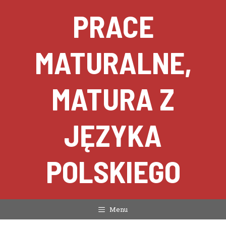
Przejdź
PRACE
do
treści
MATURALNE,
MATURA Z
JĘZYKA
POLSKIEGO
Menu