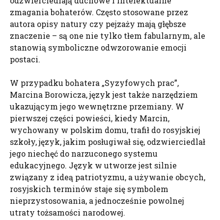
odzwierciedlają duchowe i intelektualne
zmagania bohaterów. Często stosowane przez
autora opisy natury czy pejzaży mają głębsze
znaczenie – są one nie tylko tłem fabularnym, ale
stanowią symboliczne odwzorowanie emocji
postaci.
W przypadku bohatera „Syzyfowych prac”,
Marcina Borowicza, język jest także narzędziem
ukazującym jego wewnętrzne przemiany. W
pierwszej części powieści, kiedy Marcin,
wychowany w polskim domu, trafił do rosyjskiej
szkoły, język, jakim posługiwał się, odzwierciedlał
jego niechęć do narzuconego systemu
edukacyjnego. Język w utworze jest silnie
związany z ideą patriotyzmu, a używanie obcych,
rosyjskich terminów staje się symbolem
nieprzystosowania, a jednocześnie powolnej
utraty tożsamości narodowej.