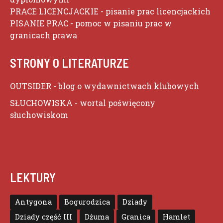
PRACE LICENCJACKIE
- pisanie prac licencjackich
PISANIE PRAC
- pomoc w pisaniu prac w
granicach prawa
STRONY O LITERATURZE
OUTSIDER
- blog o wydawnictwach klubowych
SŁUCHOWISKA
- wortal poświęcony
słuchowiskom
LEKTURY
Antygona
Bogurodzica
Dziady
Dziady część III
Dżuma
Granica
Hamlet