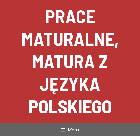
Przejdź
PRACE
do
treści
MATURALNE,
MATURA Z
JĘZYKA
POLSKIEGO
Menu