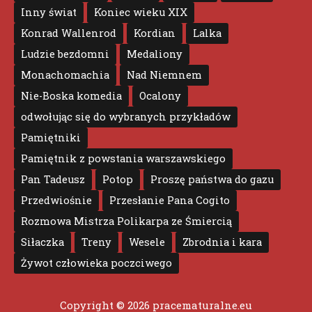
Inny świat
Koniec wieku XIX
Konrad Wallenrod
Kordian
Lalka
Ludzie bezdomni
Medaliony
Monachomachia
Nad Niemnem
Nie-Boska komedia
Ocalony
odwołując się do wybranych przykładów
Pamiętniki
Pamiętnik z powstania warszawskiego
Pan Tadeusz
Potop
Proszę państwa do gazu
Przedwiośnie
Przesłanie Pana Cogito
Rozmowa Mistrza Polikarpa ze Śmiercią
Siłaczka
Treny
Wesele
Zbrodnia i kara
Żywot człowieka poczciwego
Copyright © 2026
pracematuralne.eu