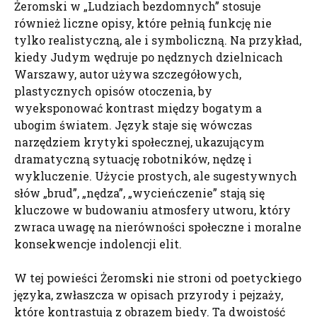
Żeromski w „Ludziach bezdomnych” stosuje
również liczne opisy, które pełnią funkcję nie
tylko realistyczną, ale i symboliczną. Na przykład,
kiedy Judym wędruje po nędznych dzielnicach
Warszawy, autor używa szczegółowych,
plastycznych opisów otoczenia, by
wyeksponować kontrast między bogatym a
ubogim światem. Język staje się wówczas
narzędziem krytyki społecznej, ukazującym
dramatyczną sytuację robotników, nędzę i
wykluczenie. Użycie prostych, ale sugestywnych
słów „brud”, „nędza”, „wycieńczenie” stają się
kluczowe w budowaniu atmosfery utworu, który
zwraca uwagę na nierówności społeczne i moralne
konsekwencje indolencji elit.
W tej powieści Żeromski nie stroni od poetyckiego
języka, zwłaszcza w opisach przyrody i pejzaży,
które kontrastują z obrazem biedy. Ta dwoistość