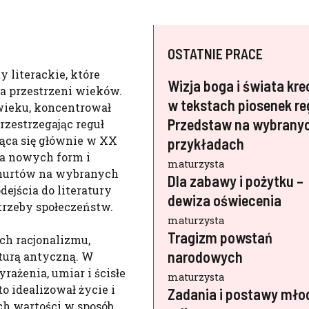
OSTATNIE PRACE
 literackie, które
Wizja boga i świata kr
 na przestrzeni wieków.
w tekstach piosenek re
wieku, koncentrował
Przedstaw na wybrany
rzestrzegając reguł
jąca się głównie w XX
przykładach
ia nowych form i
maturzysta
 nurtów na wybranych
Dla zabawy i pożytku –
dejścia do literatury
dewiza oświecenia
trzeby społeczeństw.
maturzysta
Tragizm powstań
ach racjonalizmu,
narodowych
aturą antyczną. W
rażenia, umiar i ścisłe
maturzysta
o idealizował życie i
Zadania i postawy mło
ch wartości w sposób