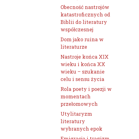
Obecność nastrojów
katastroficznych od
Biblii do literatury
współczesnej
Dom jako ruina w
literaturze
Nastroje końca XIX
wieku i końca XX
wieku – szukanie
celu i sensu życia
Rola poety i poezji w
momentach
przełomowych
Utylitaryzm
literatury
wybranych epok
Emigracja i tragizm