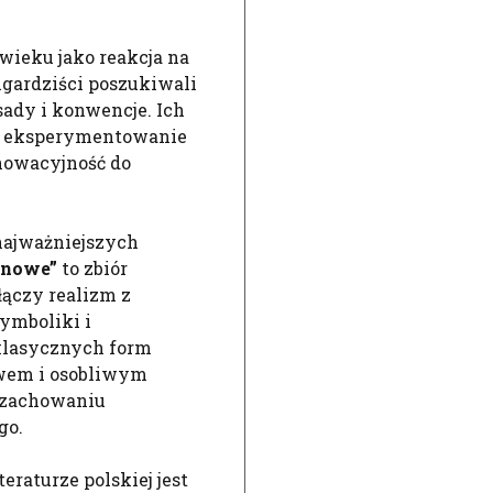
 wieku jako reakcja na
ngardziści poszukiwali
ady i konwencje. Ich
i eksperymentowanie
nnowacyjność do
najważniejszych
onowe”
to zbiór
ączy realizm z
ymboliki i
 klasycznych form
stwem i osobliwym
m zachowaniu
go.
aturze polskiej jest