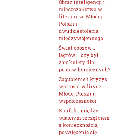
Obraz inteligencji i
mieszczaństwa w
literaturze Młodej
Polski i
dwudziestolecia
międzywojennego
Świat obozów i
łagrów – czy był
zamknięty dla
postaw heroicznych?
Zagubienie i kryzys
wartości w liryce
Młodej Polski i
współczesności
Konflikt między
własnym szczęściem
a koniecznością
poświęcenia się