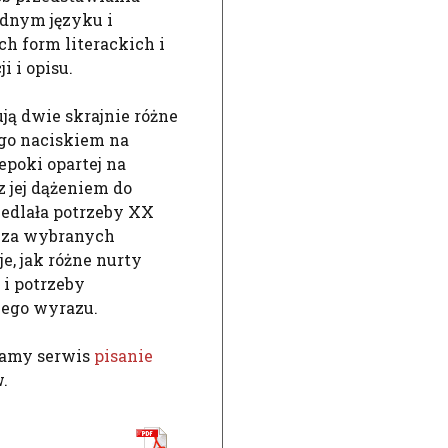
ędnym języku i
h form literackich i
i i opisu.
ą dwie skrajnie różne
ego naciskiem na
epoki opartej na
z jej dążeniem do
iedlała potrzeby XX
liza wybranych
e, jak różne nurty
 i potrzeby
iego wyrazu.
camy serwis
pisanie
.