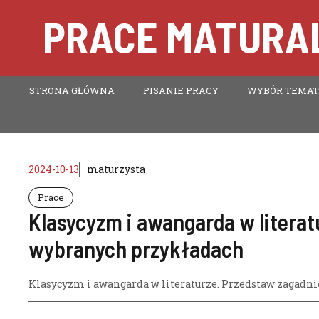
Przejdź
PRACE MATURAL
do
treści
STRONA GŁÓWNA
PISANIE PRACY
WYBÓR TEMA
2024-10-13
maturzysta
Prace
Klasycyzm i awangarda w literat
wybranych przykładach
Klasycyzm i awangarda w literaturze. Przedstaw zagadn