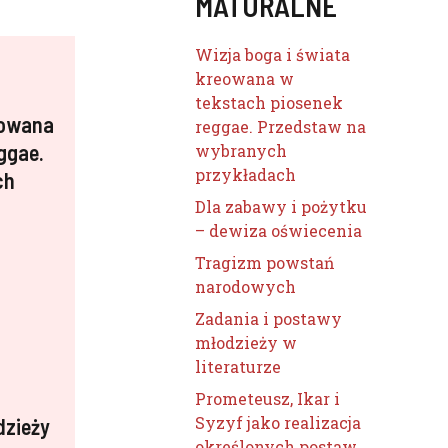
MATURALNE
Wizja boga i świata
kreowana w
tekstach piosenek
eowana
reggae. Przedstaw na
ggae.
wybranych
przykładach
ch
Dla zabawy i pożytku
– dewiza oświecenia
Tragizm powstań
narodowych
Zadania i postawy
młodzieży w
literaturze
Prometeusz, Ikar i
Syzyf jako realizacja
dzieży
określonych postaw