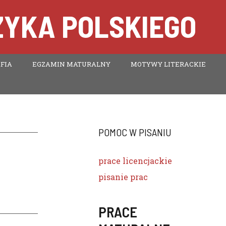
ZYKA POLSKIEGO
FIA
EGZAMIN MATURALNY
MOTYWY LITERACKIE
POMOC W PISANIU
prace licencjackie
pisanie prac
PRACE