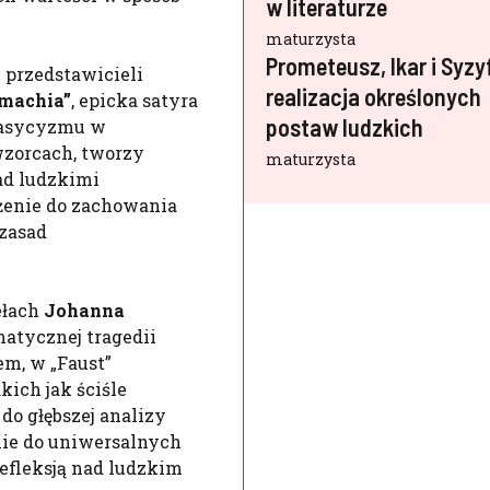
w literaturze
maturzysta
Prometeusz, Ikar i Syzy
h przedstawicieli
realizacja określonych
machia”
, epicka satyra
postaw ludzkich
lasycyzmu w
 wzorcach, tworzy
maturzysta
nad ludzkimi
ążenie do zachowania
 zasad
ełach
Johanna
matycznej tragedii
em, w „Faust”
ich jak ściśle
 do głębszej analizy
nie do uniwersalnych
efleksją nad ludzkim