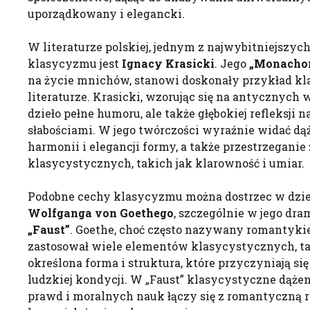
uporządkowany i elegancki.
W literaturze polskiej, jednym z najwybitniejszyc
klasycyzmu jest
Ignacy Krasicki
. Jego
„Monacho
na życie mnichów, stanowi doskonały przykład k
literaturze. Krasicki, wzorując się na antycznych
dzieło pełne humoru, ale także głębokiej refleksji 
słabościami. W jego twórczości wyraźnie widać d
harmonii i elegancji formy, a także przestrzeganie
klasycystycznych, takich jak klarowność i umiar.
Podobne cechy klasycyzmu można dostrzec w dzi
Wolfganga von Goethego
, szczególnie w jego dra
„Faust”
. Goethe, choć często nazywany romantyki
zastosował wiele elementów klasycystycznych, tak
określona forma i struktura, które przyczyniają się
ludzkiej kondycji. W „Faust” klasycystyczne dąże
prawd i moralnych nauk łączy się z romantyczną r