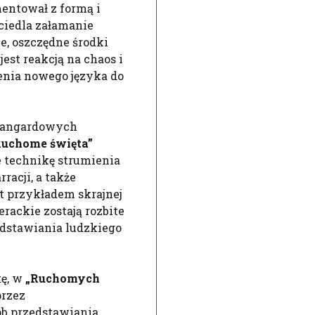
mentował z formą i
iedla załamanie
, oszczędne środki
jest reakcją na chaos i
ienia nowego języka do
awangardowych
Ruchome święta”
je technikę strumienia
racji, a także
st przykładem skrajnej
rackie zostają rozbite
zedstawiania ludzkiego
tę, w
„Ruchomych
rzez
ób przedstawiania