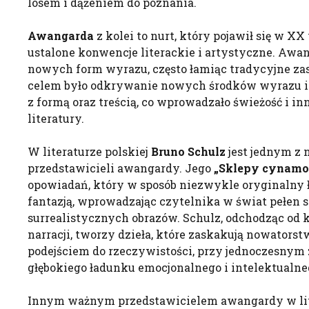
losem i dążeniem do poznania.
Awangarda
z kolei to nurt, który pojawił się w XX
ustalone konwencje literackie i artystyczne. Awa
nowych form wyrazu, często łamiąc tradycyjne zas
celem było odkrywanie nowych środków wyrazu 
z formą oraz treścią, co wprowadzało świeżość i i
literatury.
W literaturze polskiej
Bruno Schulz
jest jednym z 
przedstawicieli awangardy. Jego
„Sklepy cynam
opowiadań, który w sposób niezwykle oryginalny ł
fantazją, wprowadzając czytelnika w świat pełen s
surrealistycznych obrazów. Schulz, odchodząc od
narracji, tworzy dzieła, które zaskakują nowator
podejściem do rzeczywistości, przy jednoczesny
głębokiego ładunku emocjonalnego i intelektualne
Innym ważnym przedstawicielem awangardy w liter