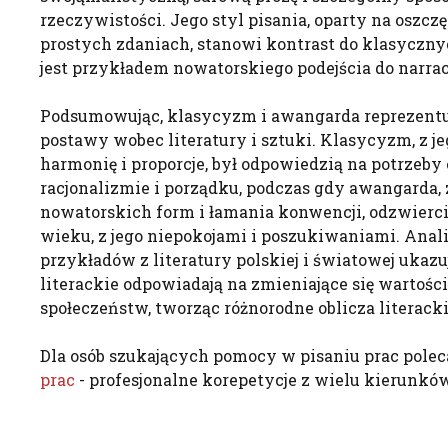
rzeczywistości. Jego styl pisania, oparty na oszcz
prostych zdaniach, stanowi kontrast do klasycznyc
jest przykładem nowatorskiego podejścia do narracj
Podsumowując, klasycyzm i awangarda reprezentuj
postawy wobec literatury i sztuki. Klasycyzm, z j
harmonię i proporcje, był odpowiedzią na potrzeby 
racjonalizmie i porządku, podczas gdy awangarda, 
nowatorskich form i łamania konwencji, odzwierc
wieku, z jego niepokojami i poszukiwaniami. Ana
przykładów z literatury polskiej i światowej ukazuj
literackie odpowiadają na zmieniające się wartości
społeczeństw, tworząc różnorodne oblicza literack
Dla osób szukających pomocy w pisaniu prac pole
prac
- profesjonalne korepetycje z wielu kierunków