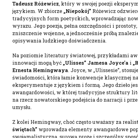
Tadeusz Różewicz
, który w swojej poezji ekspery
językiem. W zbiorze
„Niepokój”
Różewicz odzwierc
tradycyjnych form poetyckich, wprowadzając nowe
wyrazu. Jego poezja, pełna oszczędności i prostoty, 
zniszczenie wojenne, a jednocześnie próbą znalez
opisywania ludzkiego doświadczenia.
Na poziomie literatury światowej, przykładami 
innowacji mogą być
„Ulisses” Jamesa Joyce'a
i
„
Ernesta Hemingwaya
. Joyce, w „Ulissesie”, stosu
świadomości, która łamie konwencje klasycznej nar
eksperymentuje z językiem i formą. Jego dzieło je
awangardowości, w której tradycyjne struktury lite
na rzecz nowatorskiego podejścia do narracji i pr
umysłu.
Z kolei Hemingway, choć często uważany za realis
świętach”
wprowadza elementy awangardowe pop
swojąmalistyczną, surową prozę i szczególny spos