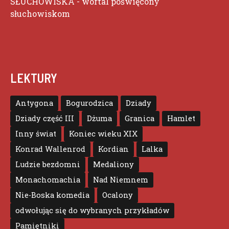
SŁUCHOWISKA
- wortal poświęcony
słuchowiskom
LEKTURY
Antygona
Bogurodzica
Dziady
Dziady część III
Dżuma
Granica
Hamlet
Inny świat
Koniec wieku XIX
Konrad Wallenrod
Kordian
Lalka
Ludzie bezdomni
Medaliony
Monachomachia
Nad Niemnem
Nie-Boska komedia
Ocalony
odwołując się do wybranych przykładów
Pamiętniki