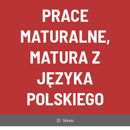
Przejdź
PRACE
do
treści
MATURALNE,
MATURA Z
JĘZYKA
POLSKIEGO
Menu