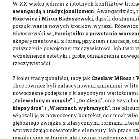
W XX wieku jednym z istotnych konfliktów litera
awangardą
a
tradycjonalizmem
. Awangardziści, 
Różewicz
i
Miron Białoszewski
, dążyli do złaman
poszukiwania nowych środków wyrazu. Różewicz 
Białoszewski w „
Pamiętniku z powstania warsz
eksperymentowali z formą, językiem i narracją, od
zniszczenie powojennej rzeczywistości. Ich twórcz
wcześniejsze estetyki i próbą odnalezienia nowego
rzeczywistości.
Z kolei tradycjonaliści, tacy jak
Czesław Miłosz
i
choć również byli zafascynowani zmianami w litera
nowoczesne podejście z klasycznymi wartościami.
„
Zniewolonym umyśle
” i „
Do Ziemi
”, oraz Szymbor
klepsydrze
” i „
Wierszach wybranych
”, nie odrzuc
włączali ją w nowoczesny kontekst, co umożliwił
głębokiego związku z klasycznymi formami litera
wprowadzając nowatorskie elementy. Ich prace czę
rewolucyjne w formie, ale równie przełomowe w treś