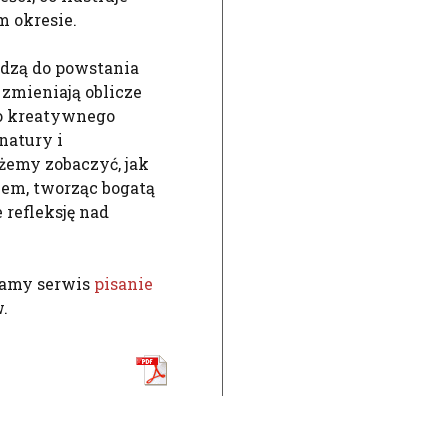
m okresie.
adzą do powstania
zmieniają oblicze
ko kreatywnego
natury i
ożemy zobaczyć, jak
jem, tworząc bogatą
 refleksję nad
camy serwis
pisanie
.