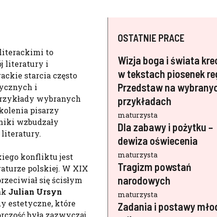
OSTATNIE PRACE
literackimi to
Wizja boga i świata kr
 literatury i
w tekstach piosenek re
rackie starcia często
Przedstaw na wybrany
ycznych i
przykłady wybranych
przykładach
kolenia pisarzy
maturzysta
hniki wzbudzały
Dla zabawy i pożytku –
literatury.
dewiza oświecenia
maturzysta
iego konfliktu jest
Tragizm powstań
raturze polskiej. W XIX
narodowych
rzeciwiał się ścisłym
ak
Julian Ursyn
maturzysta
dy estetyczne, które
Zadania i postawy mło
órczość była zazwyczaj