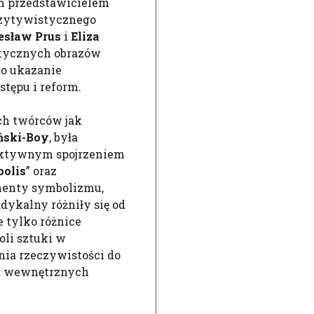
im przedstawicielem
ozytywistycznego
esław Prus
i
Eliza
istycznych obrazów
ło ukazanie
tępu i reform.
ch twórców jak
ński-Boy
, była
pektywnym spojrzeniem
polis
” oraz
menty symbolizmu,
dykalny różniły się od
e tylko różnice
oli sztuki w
ia rzeczywistości do
ia wewnętrznych