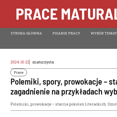
Przejdź
PRACE MATURAL
do
treści
STRONA GŁÓWNA
PISANIE PRACY
WYBÓR TEMA
2024-10-22
maturzysta
Prace
Polemiki, spory, prowokacje – s
zagadnienie na przykładach wy
Polemiki
,
prowokacje – starcia pokoleń literackich. O