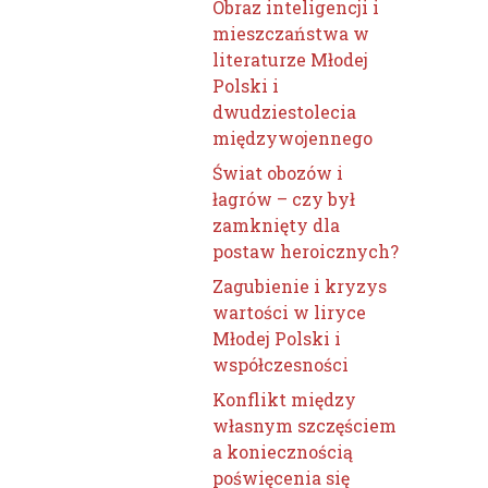
Obraz inteligencji i
mieszczaństwa w
literaturze Młodej
Polski i
dwudziestolecia
międzywojennego
Świat obozów i
łagrów – czy był
zamknięty dla
postaw heroicznych?
Zagubienie i kryzys
wartości w liryce
Młodej Polski i
współczesności
Konflikt między
własnym szczęściem
a koniecznością
poświęcenia się