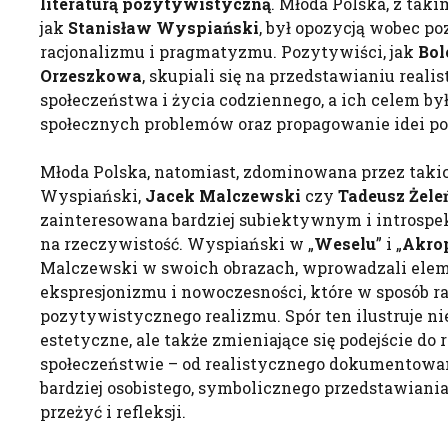
literaturą pozytywistyczną
. Młoda Polska, z tak
jak
Stanisław Wyspiański
, był opozycją wobec p
racjonalizmu i pragmatyzmu. Pozytywiści, jak
Bol
Orzeszkowa
, skupiali się na przedstawianiu real
społeczeństwa i życia codziennego, a ich celem by
społecznych problemów oraz propagowanie idei pos
Młoda Polska, natomiast, zdominowana przez taki
Wyspiański,
Jacek Malczewski
czy
Tadeusz Żele
zainteresowana bardziej subiektywnym i intros
na rzeczywistość. Wyspiański w „
Weselu
” i „
Akro
Malczewski w swoich obrazach, wprowadzali ele
ekspresjonizmu i nowoczesności, które w sposób ra
pozytywistycznego realizmu. Spór ten ilustruje ni
estetyczne, ale także zmieniające się podejście do r
społeczeństwie – od realistycznego dokumentowan
bardziej osobistego, symbolicznego przedstawian
przeżyć i refleksji.