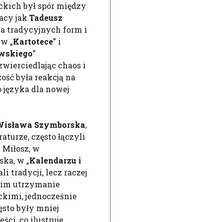
ckich był spór między
tacy jak
Tadeusz
ia tradycyjnych form i
w „
Kartotece
” i
awskiego
”
zwierciedlając chaos i
ość była reakcją na
 języka dla nowej
Wisława Szymborska
,
turze, często łączyli
 Miłosz, w
ska, w „
Kalendarzu i
ali tradycji, lecz raczej
o im utrzymanie
ckimi, jednocześnie
sto były mniej
ci, co ilustruje