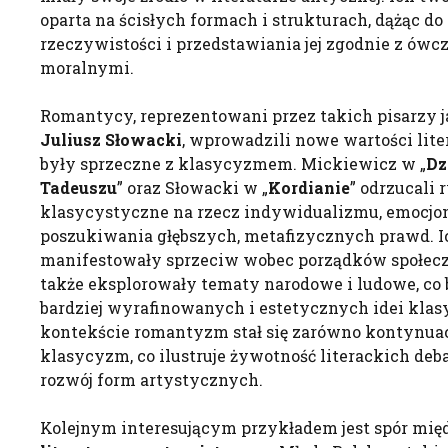
oparta na ścisłych formach i strukturach, dążąc do 
rzeczywistości i przedstawiania jej zgodnie z ów
moralnymi.
Romantycy, reprezentowani przez takich pisarzy 
Juliusz Słowacki
, wprowadzili nowe wartości liter
były sprzeczne z klasycyzmem. Mickiewicz w „
Dz
Tadeuszu
” oraz Słowacki w „
Kordianie
” odrzucali
klasycystyczne na rzecz indywidualizmu, emocjo
poszukiwania głębszych, metafizycznych prawd. Ic
manifestowały sprzeciw wobec porządków społeczn
także eksplorowały tematy narodowe i ludowe, co 
bardziej wyrafinowanych i estetycznych idei kl
kontekście romantyzm stał się zarówno kontynuacją
klasycyzm, co ilustruje żywotność literackich deb
rozwój form artystycznych.
Kolejnym interesującym przykładem jest spór mi