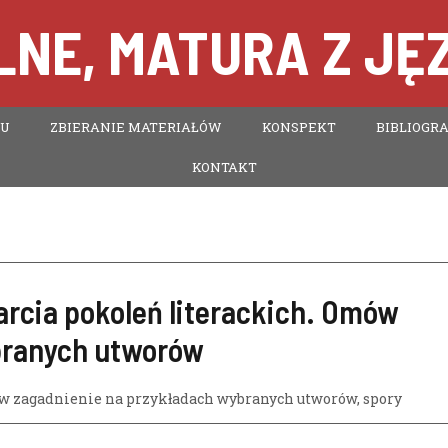
NE, MATURA Z JĘ
TU
ZBIERANIE MATERIAŁÓW
KONSPEKT
BIBLIOGRA
KONTAKT
tarcia pokoleń literackich. Omów
branych utworów
mów zagadnienie na przykładach wybranych utworów
,
spory