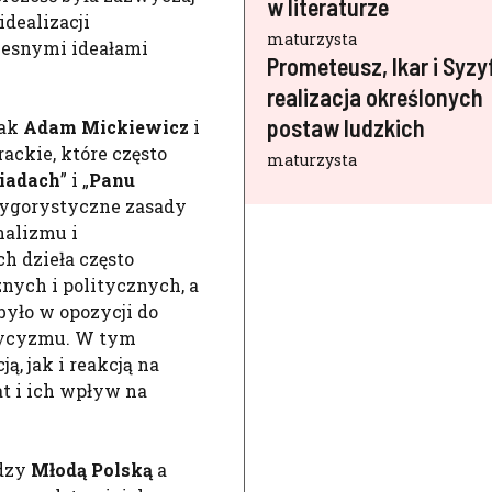
w literaturze
idealizacji
maturzysta
czesnymi ideałami
Prometeusz, Ikar i Syzy
realizacja określonych
postaw ludzkich
jak
Adam Mickiewicz
i
ackie, które często
maturzysta
iadach
” i „
Panu
 rygorystyczne zasady
nalizmu i
h dzieła często
ych i politycznych, a
było w opozycji do
asycyzmu. W tym
, jak i reakcją na
at i ich wpływ na
ędzy
Młodą Polską
a