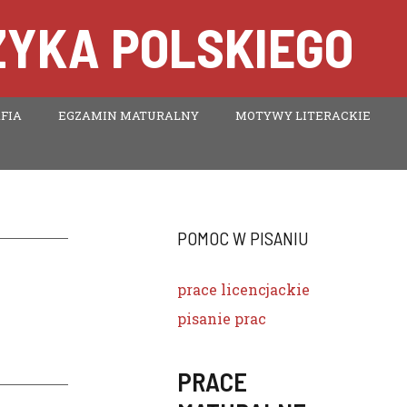
ZYKA POLSKIEGO
FIA
EGZAMIN MATURALNY
MOTYWY LITERACKIE
POMOC W PISANIU
prace licencjackie
pisanie prac
PRACE