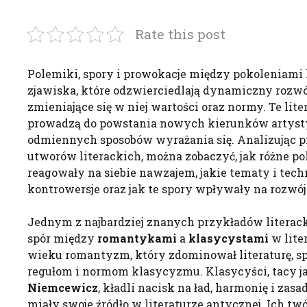
Rate this post
Polemiki, spory i prowokacje między pokoleniami 
zjawiska, które odzwierciedlają dynamiczny rozwój
zmieniające się w niej wartości oraz normy. Te lite
prowadzą do powstania nowych kierunków artyst
odmiennych sposobów wyrażania się. Analizując 
utworów literackich, można zobaczyć, jak różne po
reagowały na siebie nawzajem, jakie tematy i tec
kontrowersje oraz jak te spory wpływały na rozwój 
Jednym z najbardziej znanych przykładów literack
spór między
romantykami
a
klasycystami
w lite
wieku romantyzm, który zdominował literaturę, sp
regułom i normom klasycyzmu. Klasycyści, tacy j
Niemcewicz
, kładli nacisk na ład, harmonię i zasa
miały swoje źródło w literaturze antycznej. Ich tw