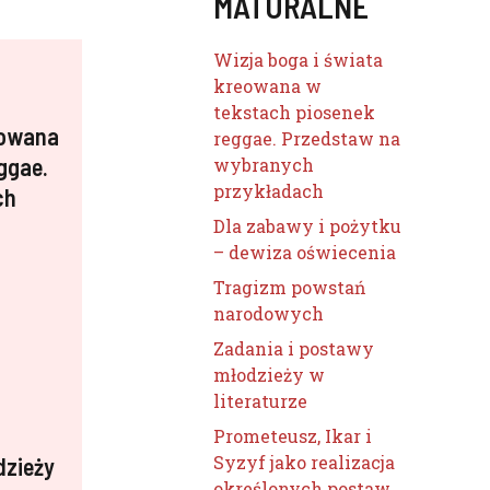
MATURALNE
Wizja boga i świata
kreowana w
tekstach piosenek
eowana
reggae. Przedstaw na
ggae.
wybranych
przykładach
ch
Dla zabawy i pożytku
– dewiza oświecenia
Tragizm powstań
narodowych
Zadania i postawy
młodzieży w
literaturze
Prometeusz, Ikar i
Syzyf jako realizacja
dzieży
określonych postaw