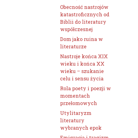
Obecność nastrojów
katastroficznych od
Biblii do literatury
współczesnej
Dom jako ruina w
literaturze
Nastroje końca XIX
wieku i końca XX
wieku – szukanie
celu i sensu życia
Rola poety i poezji w
momentach
przełomowych
Utylitaryzm
literatury
wybranych epok
Emigracja i tragizm