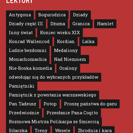
LEKTURY
Antygona
Bogurodzica
Dziady
Dziady część III
Dżuma
Granica
Hamlet
Inny świat
Koniec wieku XIX
Konrad Wallenrod
Kordian
Lalka
Ludzie bezdomni
Medaliony
Monachomachia
Nad Niemnem
Nie-Boska komedia
Ocalony
odwołując się do wybranych przykładów
Pamiętniki
Pamiętnik z powstania warszawskiego
Pan Tadeusz
Potop
Proszę państwa do gazu
Przedwiośnie
Przesłanie Pana Cogito
Rozmowa Mistrza Polikarpa ze Śmiercią
Siłaczka
Treny
Wesele
Zbrodnia i kara