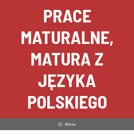
Przejdź
PRACE
do
treści
MATURALNE,
MATURA Z
JĘZYKA
POLSKIEGO
Menu