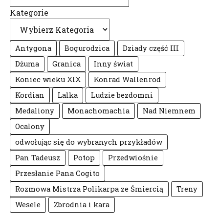
Kategorie
Antygona
Bogurodzica
Dziady część III
Dżuma
Granica
Inny świat
Koniec wieku XIX
Konrad Wallenrod
Kordian
Lalka
Ludzie bezdomni
Medaliony
Monachomachia
Nad Niemnem
Ocalony
odwołując się do wybranych przykładów
Pan Tadeusz
Potop
Przedwiośnie
Przesłanie Pana Cogito
Rozmowa Mistrza Polikarpa ze Śmiercią
Treny
Wesele
Zbrodnia i kara