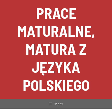
Przejdź
PRACE
do
treści
MATURALNE,
MATURA Z
JĘZYKA
POLSKIEGO
Menu