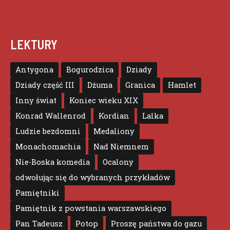
LEKTURY
Antygona
Bogurodzica
Dziady
Dziady część III
Dżuma
Granica
Hamlet
Inny świat
Koniec wieku XIX
Konrad Wallenrod
Kordian
Lalka
Ludzie bezdomni
Medaliony
Monachomachia
Nad Niemnem
Nie-Boska komedia
Ocalony
odwołując się do wybranych przykładów
Pamiętniki
Pamiętnik z powstania warszawskiego
Pan Tadeusz
Potop
Proszę państwa do gazu