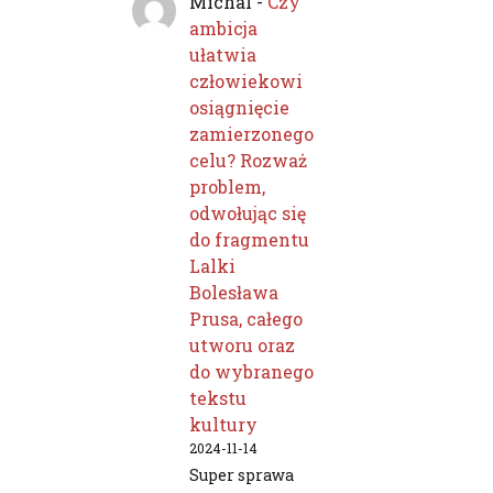
Michal
-
Czy
ambicja
ułatwia
człowiekowi
osiągnięcie
zamierzonego
celu? Rozważ
problem,
odwołując się
do fragmentu
Lalki
Bolesława
Prusa, całego
utworu oraz
do wybranego
tekstu
kultury
2024-11-14
Super sprawa