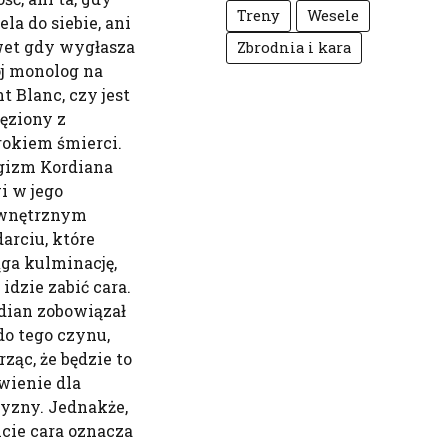
Treny
Wesele
ela do siebie, ani
et gdy wygłasza
Zbrodnia i kara
j monolog na
t Blanc, czy jest
ęziony z
okiem śmierci.
gizm Kordiana
i w jego
wnętrznym
darciu, które
ąga kulminację,
idzie zabić cara.
dian zobowiązał
 do tego czynu,
rząc, że będzie to
wienie dla
zyzny. Jednakże,
icie cara oznacza