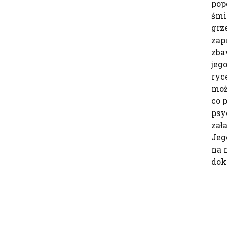
pop
śmi
grz
zap
zba
jeg
ryc
moż
co 
psy
zał
Jeg
na 
dok