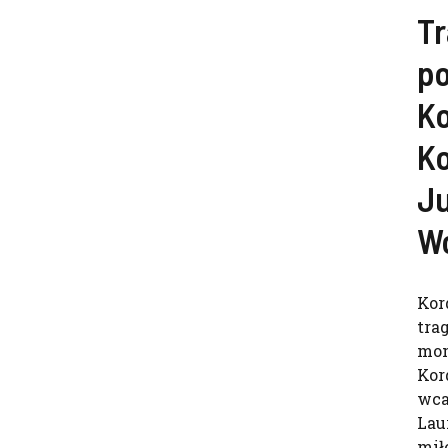
T
p
Ko
K
J
W
Kor
tra
mom
Kor
wca
Lau
miło