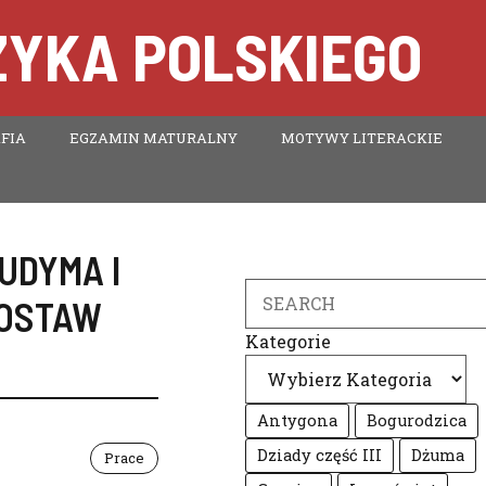
ZYKA POLSKIEGO
FIA
EGZAMIN MATURALNY
MOTYWY LITERACKIE
UDYMA I
Search
POSTAW
Kategorie
Antygona
Bogurodzica
Dziady część III
Dżuma
Prace