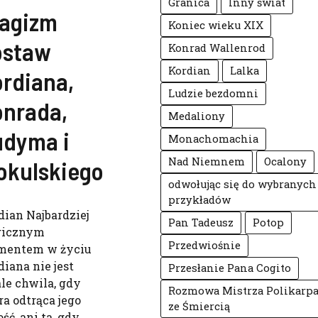
Granica
Inny świat
ragizm
Koniec wieku XIX
ostaw
Konrad Wallenrod
Kordian
Lalka
rdiana,
Ludzie bezdomni
onrada,
Medaliony
udyma i
Monachomachia
Nad Niemnem
Ocalony
okulskiego
odwołując się do wybranych
przykładów
dian Najbardziej
Pan Tadeusz
Potop
gicznym
Przedwiośnie
entem w życiu
diana nie jest
Przesłanie Pana Cogito
le chwila, gdy
Rozmowa Mistrza Polikarp
ra odtrąca jego
ze Śmiercią
ść, ani ta, gdy