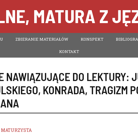
NE, MATURA Z JĘ
TU
ZBIERANIE MATERIAŁÓW
KONSPEKT
BIBLIOGRA
KONTAKT
E NAWIĄZUJĄCE DO LEKTURY:
J
LSKIEGO
,
KONRADA
,
TRAGIZM 
IANA
MATURZYSTA