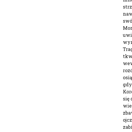
strz
naw
swó
Mon
uwi
wyr
Tra
tkw
we
roz
osi
gdy 
Kor
się
wie
zba
ojc
zab