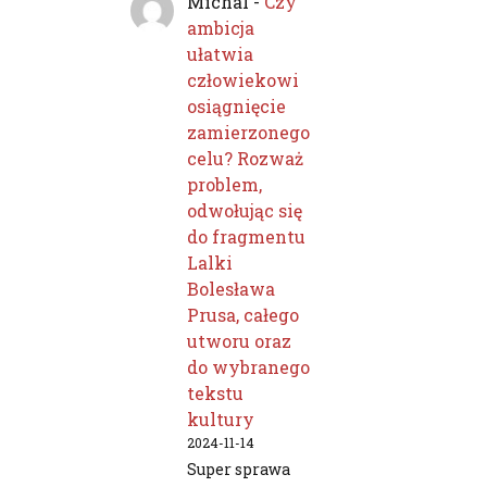
Michal
-
Czy
ambicja
ułatwia
człowiekowi
osiągnięcie
zamierzonego
celu? Rozważ
problem,
odwołując się
do fragmentu
Lalki
Bolesława
Prusa, całego
utworu oraz
do wybranego
tekstu
kultury
2024-11-14
Super sprawa