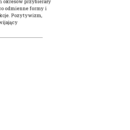
h okresów przybierały
co odmienne formy i
kcje. Pozytywizm,
wijający