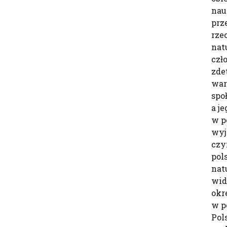
nau
prz
rze
nat
czł
zde
war
spo
a j
w p
wyj
czy
pol
nat
wid
okr
w p
Pol