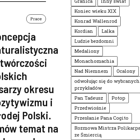
Granica
Inny świat
Koniec wieku XIX
Prace
Konrad Wallenrod
Kordian
Lalka
oncepcja
Ludzie bezdomni
turalistyczna
Medaliony
twórczości
Monachomachia
Nad Niemnem
Ocalony
lskich
odwołując się do wybranych
sarzy okresu
przykładów
Pan Tadeusz
Potop
zytywizmu i
Przedwiośnie
odej Polski.
Przesłanie Pana Cogito
mów temat na
Rozmowa Mistrza Polikarp
ze Śmiercią