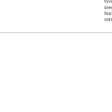
tyc
nie
fun
roz