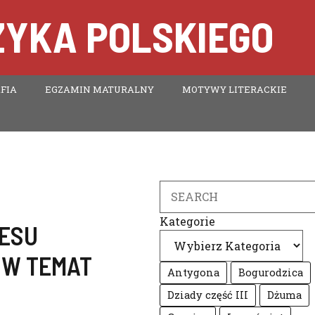
ZYKA POLSKIEGO
FIA
EGZAMIN MATURALNY
MOTYWY LITERACKIE
Search
Kategorie
RESU
ÓW TEMAT
Antygona
Bogurodzica
Dziady część III
Dżuma