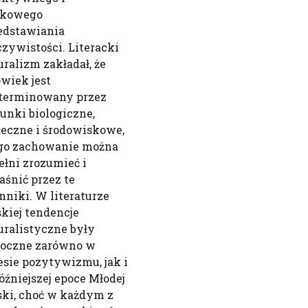
kowego
edstawiania
czywistości. Literacki
uralizm zakładał, że
owiek jest
terminowany przez
unki biologiczne,
łeczne i środowiskowe,
ego zachowanie można
ełni zrozumieć i
aśnić przez te
nniki. W literaturze
skiej tendencje
uralistyczne były
oczne zarówno w
esie pozytywizmu, jak i
óźniejszej epoce Młodej
ski, choć w każdym z