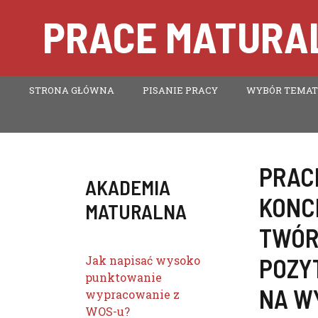
Przejdź
PRACE MATURAL
do
treści
STRONA GŁÓWNA
PISANIE PRACY
WYBÓR TEMA
PRAC
AKADEMIA
KONC
MATURALNA
TWÓR
Jak napisać wysoko
POZY
punktowanie
NA W
wypracowanie z
WOS-u?