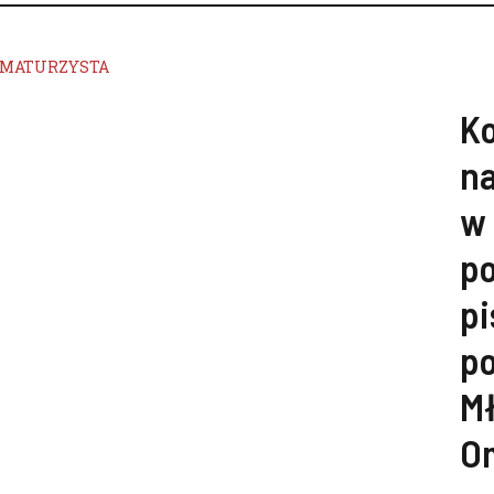
MATURZYSTA
K
na
w 
po
pi
po
Mł
O