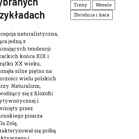
ybranych
Treny
Wesele
rzykładach
Zbrodnia i kara
cepcja naturalistyczna,
ąca jedną z
inujących tendencji
erackich końca XIX i
zątku XX wieku,
isnęła silne piętno na
rczości wielu polskich
arzy. Naturalizm,
odzący się z filozofii
ytywistycznej i
winięty przez
ncuskiego pisarza
la Zolę,
rakteryzował się próbą
ektywnego i