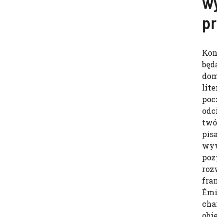
w
p
Kon
będ
dom
lit
poc
odc
twó
pis
wyw
poz
roz
fra
Émi
cha
obi