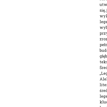
utw
się,
wyk
leg
wyb
prz
zro
peł
bud
głę
tek
Śre
„Le
Ale
lit
śre
leg
klu