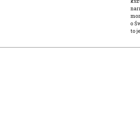
ksz
narr
mor
o Ś
to 