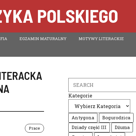
ZYKA POLSKIEGO
FIA
EGZAMIN MATURALNY
MOTYWY LITERACKIE
ITERACKA
Search
NA
Kategorie
Antygona
Bogurodzica
Dziady część III
Dżuma
Prace