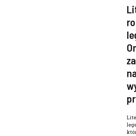
Li
ro
le
O
z
n
w
p
Lit
leg
któ