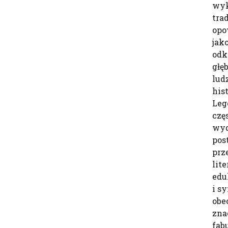
wyk
tra
opo
jak
odk
głę
lud
hist
Leg
czę
wyd
pos
prz
lit
edu
i sy
obe
zna
fabu