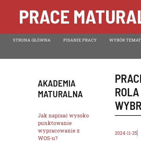
Przejdź
PRACE MATURAL
do
treści
STRONA GŁÓWNA
PISANIE PRACY
WYBÓR TEMA
PRAC
AKADEMIA
ROLA
MATURALNA
WYBR
Jak napisać wysoko
punktowanie
wypracowanie z
2024-11-25
WOS-u?