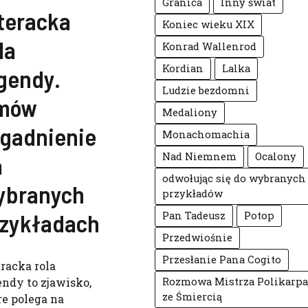
Granica
Inny świat
teracka
Koniec wieku XIX
la
Konrad Wallenrod
Kordian
Lalka
gendy.
Ludzie bezdomni
mów
Medaliony
agadnienie
Monachomachia
Nad Niemnem
Ocalony
a
odwołując się do wybranych
ybranych
przykładów
rzykładach
Pan Tadeusz
Potop
Przedwiośnie
Przesłanie Pana Cogito
eracka rola
endy to zjawisko,
Rozmowa Mistrza Polikarpa
ze Śmiercią
re polega na