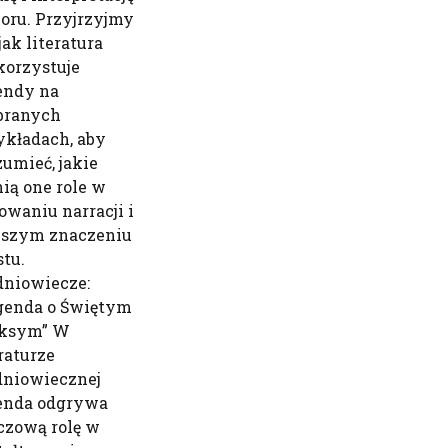
oru. Przyjrzyjmy
 jak literatura
orzystuje
endy na
ranych
ykładach, aby
zumieć, jakie
nią one role w
owaniu narracji i
bszym znaczeniu
stu.
dniowiecze:
genda o Świętym
ksym” W
eraturze
dniowiecznej
enda odgrywa
czową rolę w