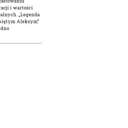
tałtowaniu
acji i wartości
alnych. „Legenda
więtym Aleksym”
jedno