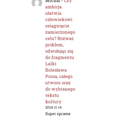
Michal
-
Czy
ambicja
ułatwia
człowiekowi
osiągnięcie
zamierzonego
celu? Rozważ
problem,
odwołując się
do fragmentu
Lalki
Bolesława
Prusa, całego
utworu oraz
do wybranego
tekstu
kultury
2024-11-14
Super sprawa