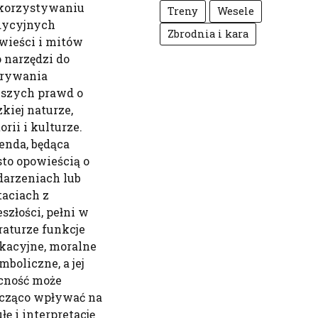
orzystywaniu
Treny
Wesele
dycyjnych
Zbrodnia i kara
wieści i mitów
o narzędzi do
rywania
bszych prawd o
zkiej naturze,
orii i kulturze.
enda, będąca
sto opowieścią o
arzeniach lub
taciach z
eszłości, pełni w
eraturze funkcje
kacyjne, moralne
mboliczne, a jej
cność może
cząco wpływać na
łę i interpretację