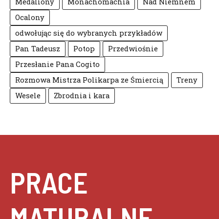
Medaliony
Monachomachia
Nad Niemnem
Ocalony
odwołując się do wybranych przykładów
Pan Tadeusz
Potop
Przedwiośnie
Przesłanie Pana Cogito
Rozmowa Mistrza Polikarpa ze Śmiercią
Treny
Wesele
Zbrodnia i kara
PRACE
MATURALNE