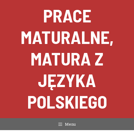
Przejdź
PRACE
do
treści
MATURALNE,
MATURA Z
JĘZYKA
POLSKIEGO
Menu