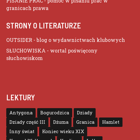
PISANIE PRAC
- pomoc w pisaniu prac w
granicach prawa
STRONY O LITERATURZE
OUTSIDER
- blog o wydawnictwach klubowych
SŁUCHOWISKA
- wortal poświęcony
słuchowiskom
LEKTURY
Antygona
Bogurodzica
Dziady
Dziady część III
Dżuma
Granica
Hamlet
Inny świat
Koniec wieku XIX