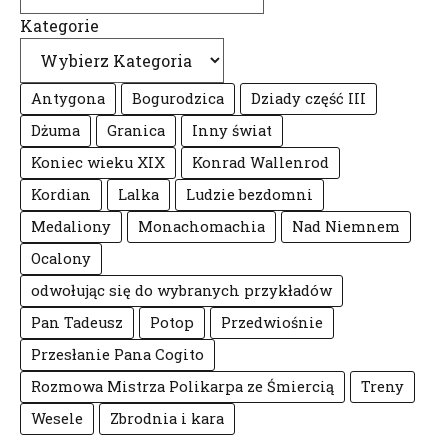
Kategorie
Antygona
Bogurodzica
Dziady część III
Dżuma
Granica
Inny świat
Koniec wieku XIX
Konrad Wallenrod
Kordian
Lalka
Ludzie bezdomni
Medaliony
Monachomachia
Nad Niemnem
Ocalony
odwołując się do wybranych przykładów
Pan Tadeusz
Potop
Przedwiośnie
Przesłanie Pana Cogito
Rozmowa Mistrza Polikarpa ze Śmiercią
Treny
Wesele
Zbrodnia i kara