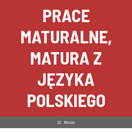
Przejdź
PRACE
do
treści
MATURALNE,
MATURA Z
JĘZYKA
POLSKIEGO
Menu