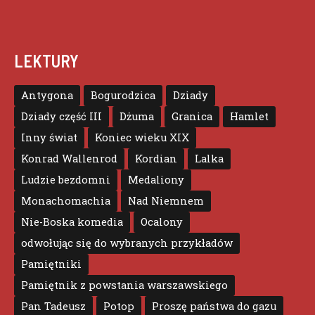
LEKTURY
Antygona
Bogurodzica
Dziady
Dziady część III
Dżuma
Granica
Hamlet
Inny świat
Koniec wieku XIX
Konrad Wallenrod
Kordian
Lalka
Ludzie bezdomni
Medaliony
Monachomachia
Nad Niemnem
Nie-Boska komedia
Ocalony
odwołując się do wybranych przykładów
Pamiętniki
Pamiętnik z powstania warszawskiego
Pan Tadeusz
Potop
Proszę państwa do gazu