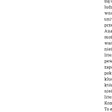
się
lud
wno
uni
prz
Ana
moż
war
nie
lit
pew
zap
pok
klu
któ
nie
lite
Kom
To 