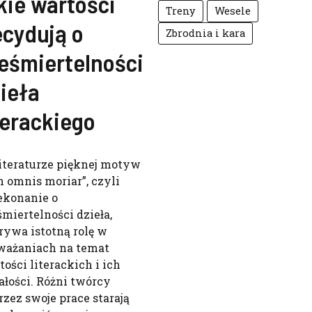
kie wartości
Treny
Wesele
cydują o
Zbrodnia i kara
eśmiertelności
ieła
terackiego
iteraturze pięknej motyw
n omnis moriar”, czyli
ekonanie o
śmiertelności dzieła,
rywa istotną rolę w
ważaniach na temat
tości literackich i ich
ałości. Różni twórcy
rzez swoje prace starają