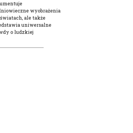
umentuje
dniowieczne wyobrażenia
aświatach, ale także
edstawia uniwersalne
wdy o ludzkiej