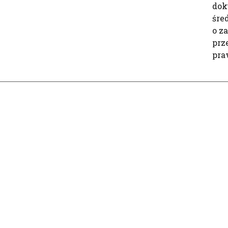
dok
śre
o z
prz
pra