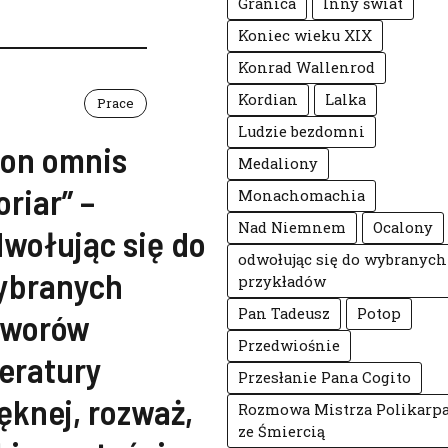
Granica
Inny świat
Koniec wieku XIX
Konrad Wallenrod
Kordian
Lalka
Prace
Ludzie bezdomni
Non omnis
Medaliony
riar” –
Monachomachia
Nad Niemnem
Ocalony
wołując się do
odwołując się do wybranych
ybranych
przykładów
Pan Tadeusz
Potop
tworów
Przedwiośnie
teratury
Przesłanie Pana Cogito
ęknej, rozważ,
Rozmowa Mistrza Polikarp
ze Śmiercią