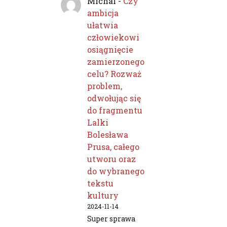
Michal
-
Czy
ambicja
ułatwia
człowiekowi
osiągnięcie
zamierzonego
celu? Rozważ
problem,
odwołując się
do fragmentu
Lalki
Bolesława
Prusa, całego
utworu oraz
do wybranego
tekstu
kultury
2024-11-14
Super sprawa