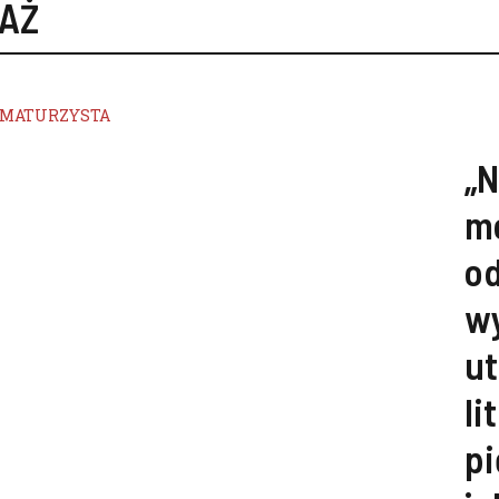
AŻ
MATURZYSTA
„
mo
od
w
u
li
pi