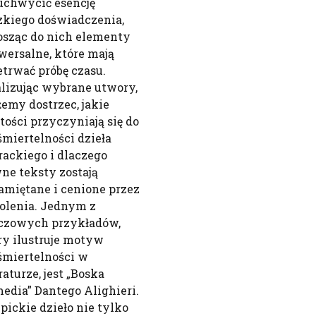
 uchwycić esencję
zkiego doświadczenia,
sząc do nich elementy
wersalne, które mają
etrwać próbę czasu.
lizując wybrane utwory,
emy dostrzec, jakie
tości przyczyniają się do
śmiertelności dzieła
erackiego i dlaczego
ne teksty zostają
amiętane i cenione przez
olenia. Jednym z
czowych przykładów,
ry ilustruje motyw
śmiertelności w
raturze, jest „Boska
edia” Dantego Alighieri.
epickie dzieło nie tylko