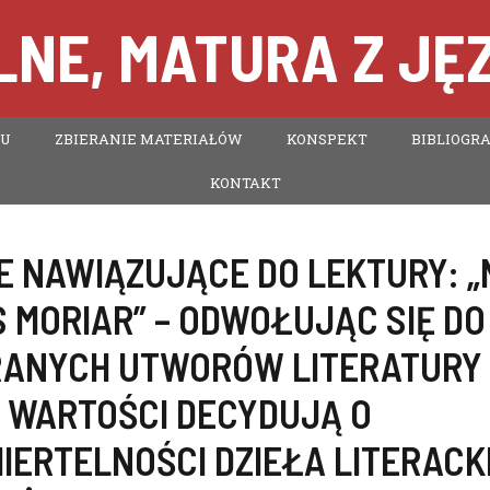
NE, MATURA Z JĘ
TU
ZBIERANIE MATERIAŁÓW
KONSPEKT
BIBLIOGRA
KONTAKT
E NAWIĄZUJĄCE DO LEKTURY:
„
 MORIAR” – ODWOŁUJĄC SIĘ DO
ANYCH UTWORÓW LITERATURY 
E WARTOŚCI DECYDUJĄ O
IERTELNOŚCI DZIEŁA LITERACK