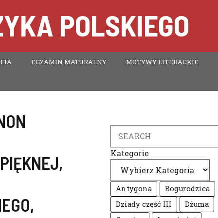
ZYKA POLSKIEGO
FIA
EGZAMIN MATURALNY
MOTYWY LITERACKIE
NON
Search
Kategorie
PIĘKNEJ
,
Antygona
Bogurodzica
IEGO
,
Dziady część III
Dżuma