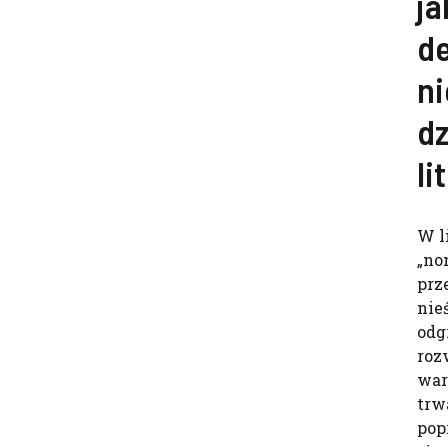
ja
de
ni
dz
li
W l
„no
prz
nie
odg
roz
war
trw
pop