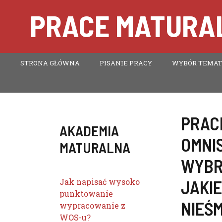
Przejdź
PRACE MATURAL
do
treści
STRONA GŁÓWNA
PISANIE PRACY
WYBÓR TEMA
PRAC
AKADEMIA
OMNIS
MATURALNA
WYBR
Jak napisać wysoko
JAKI
punktowanie
NIEŚM
wypracowanie z
WOS-u?