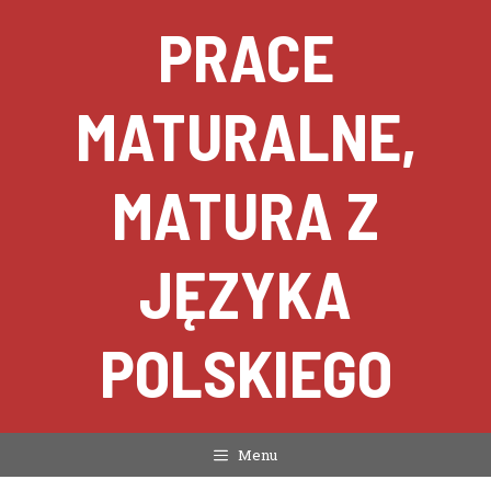
Przejdź
PRACE
do
treści
MATURALNE,
MATURA Z
JĘZYKA
POLSKIEGO
Menu