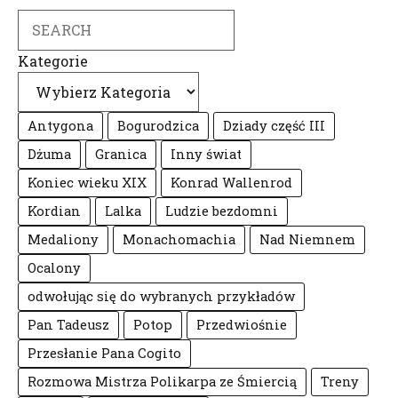
Search
Kategorie
Antygona
Bogurodzica
Dziady część III
Dżuma
Granica
Inny świat
Koniec wieku XIX
Konrad Wallenrod
Kordian
Lalka
Ludzie bezdomni
Medaliony
Monachomachia
Nad Niemnem
Ocalony
odwołując się do wybranych przykładów
Pan Tadeusz
Potop
Przedwiośnie
Przesłanie Pana Cogito
Rozmowa Mistrza Polikarpa ze Śmiercią
Treny