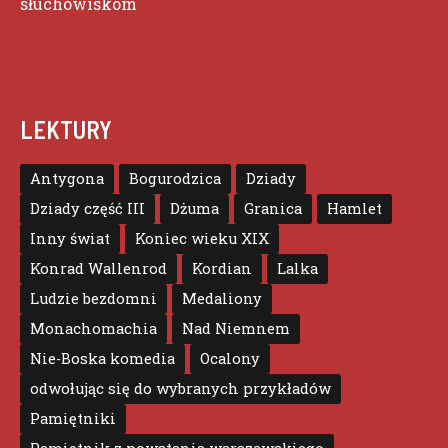
słuchowiskom
LEKTURY
Antygona
Bogurodzica
Dziady
Dziady część III
Dżuma
Granica
Hamlet
Inny świat
Koniec wieku XIX
Konrad Wallenrod
Kordian
Lalka
Ludzie bezdomni
Medaliony
Monachomachia
Nad Niemnem
Nie-Boska komedia
Ocalony
odwołując się do wybranych przykładów
Pamiętniki