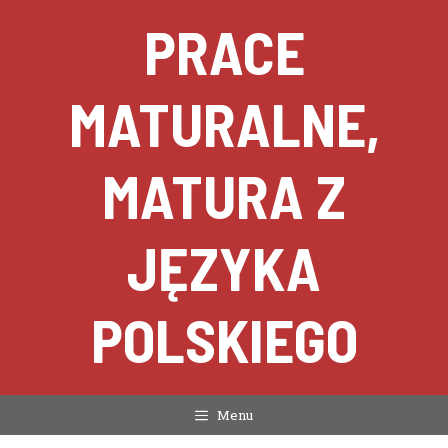
Przejdź
PRACE
do
treści
MATURALNE,
MATURA Z
JĘZYKA
POLSKIEGO
Menu