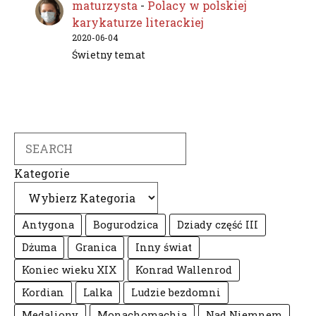
maturzysta
-
Polacy w polskiej
karykaturze literackiej
2020-06-04
Świetny temat
Search
Kategorie
Antygona
Bogurodzica
Dziady część III
Dżuma
Granica
Inny świat
Koniec wieku XIX
Konrad Wallenrod
Kordian
Lalka
Ludzie bezdomni
Medaliony
Monachomachia
Nad Niemnem