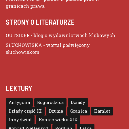
granicach prawa
STRONY O LITERATURZE
OUTSIDER
- blog o wydawnictwach klubowych
SŁUCHOWISKA
- wortal poświęcony
słuchowiskom
LEKTURY
Antygona
Bogurodzica
Dziady
Dziady część III
Dżuma
Granica
Hamlet
Inny świat
Koniec wieku XIX
Konrad Wallenrod
Kordian
Lalka