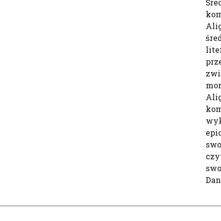
Śre
kom
Ali
śre
lite
prz
zwi
mor
Ali
kom
wyk
epi
swo
czy
swo
Dan