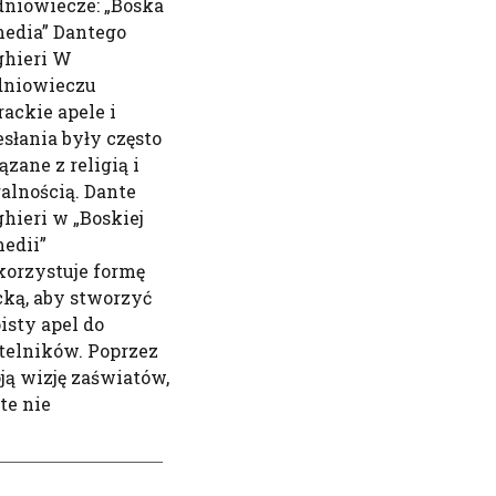
dniowiecze: „Boska
edia” Dantego
ghieri W
dniowieczu
rackie apele i
esłania były często
ązane z religią i
alnością. Dante
ghieri w „Boskiej
edii”
orzystuje formę
cką, aby stworzyć
isty apel do
telników. Poprzez
ją wizję zaświatów,
te nie