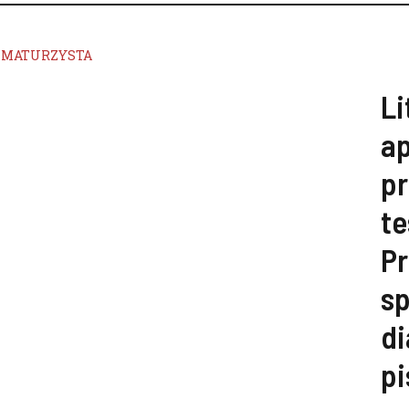
MATURZYSTA
Li
ap
pr
te
Pr
s
di
pi