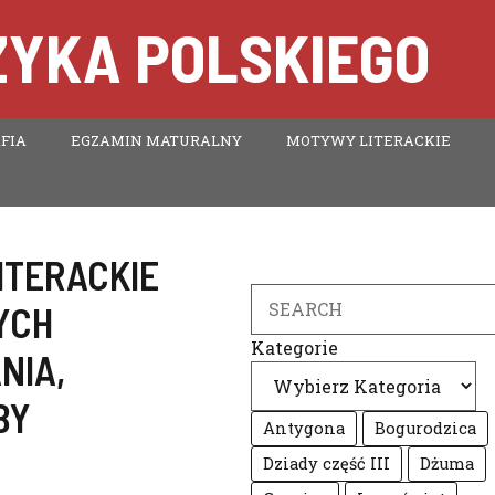
ZYKA POLSKIEGO
FIA
EGZAMIN MATURALNY
MOTYWY LITERACKIE
ITERACKIE
Search
YCH
Kategorie
NIA
,
BY
Antygona
Bogurodzica
Dziady część III
Dżuma