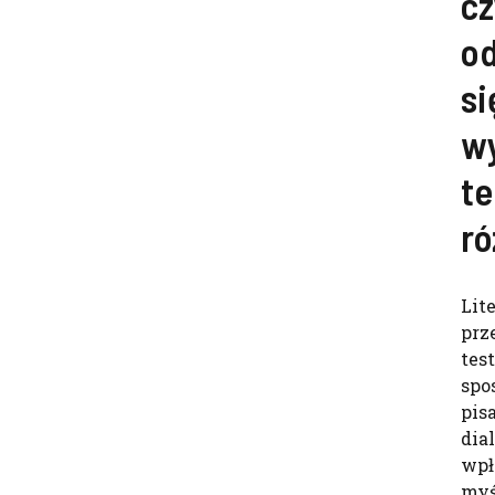
cz
o
si
w
te
ró
Lit
prze
tes
spo
pis
dia
wpł
myś