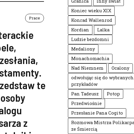
Granica
Inny świat
Koniec wieku XIX
Prace
Konrad Wallenrod
Kordian
Lalka
terackie
Ludzie bezdomni
ele,
Medaliony
zesłania,
Monachomachia
Nad Niemnem
Ocalony
stamenty.
odwołując się do wybranych
zedstaw te
przykładów
Pan Tadeusz
Potop
posoby
Przedwiośnie
alogu
Przesłanie Pana Cogito
sarza z
Rozmowa Mistrza Polikarp
ze Śmiercią