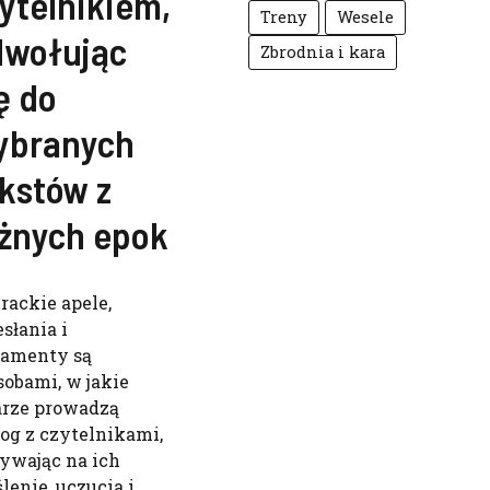
ytelnikiem,
Treny
Wesele
dwołując
Zbrodnia i kara
ę do
ybranych
kstów z
żnych epok
erackie apele,
słania i
tamenty są
sobami, w jakie
arze prowadzą
log z czytelnikami,
ywając na ich
lenie, uczucia i