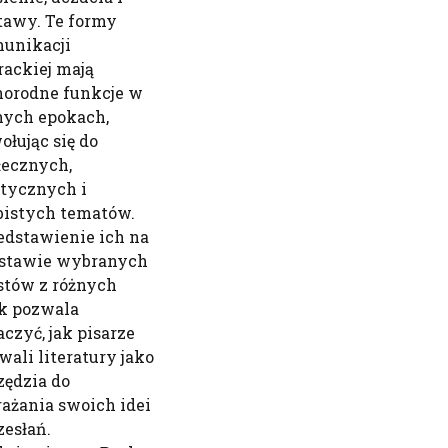
tawy. Te formy
unikacji
erackiej mają
norodne funkcje w
nych epokach,
ołując się do
łecznych,
itycznych i
bistych tematów.
edstawienie ich na
stawie wybranych
stów z różnych
k pozwala
aczyć, jak pisarze
wali literatury jako
zędzia do
ażania swoich idei
zesłań.