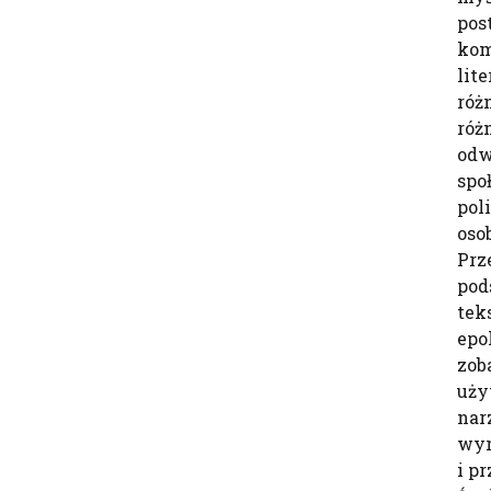
pos
kom
lit
róż
róż
odw
spo
pol
oso
Prz
pod
tek
epo
zob
uży
nar
wyr
i pr