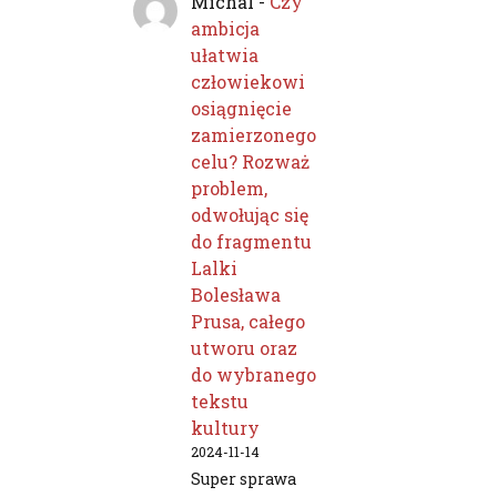
Michal
-
Czy
ambicja
ułatwia
człowiekowi
osiągnięcie
zamierzonego
celu? Rozważ
problem,
odwołując się
do fragmentu
Lalki
Bolesława
Prusa, całego
utworu oraz
do wybranego
tekstu
kultury
2024-11-14
Super sprawa