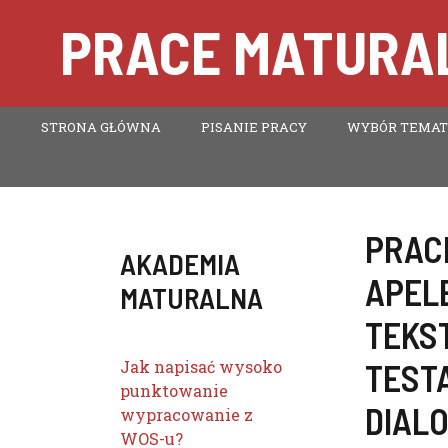
Przejdź
PRACE MATURAL
do
treści
STRONA GŁÓWNA
PISANIE PRACY
WYBÓR TEMA
PRAC
AKADEMIA
APEL
MATURALNA
TEKS
Jak napisać wysoko
TEST
punktowanie
DIALO
wypracowanie z
WOS-u?