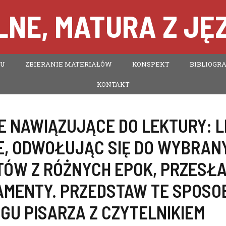
NE, MATURA Z JĘ
TU
ZBIERANIE MATERIAŁÓW
KONSPEKT
BIBLIOGRA
KONTAKT
E NAWIĄZUJĄCE DO LEKTURY:
L
E
,
ODWOŁUJĄC SIĘ DO WYBRAN
TÓW Z RÓŻNYCH EPOK
,
PRZESŁA
AMENTY. PRZEDSTAW TE SPOSO
GU PISARZA Z CZYTELNIKIEM