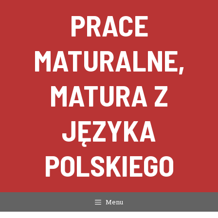
Przejdź
PRACE
do
treści
MATURALNE,
MATURA Z
JĘZYKA
POLSKIEGO
Menu