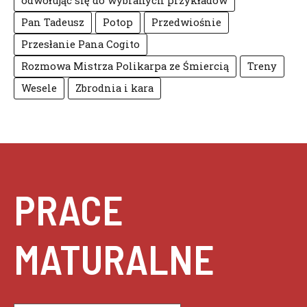
odwołując się do wybranych przykładów
Pan Tadeusz
Potop
Przedwiośnie
Przesłanie Pana Cogito
Rozmowa Mistrza Polikarpa ze Śmiercią
Treny
Wesele
Zbrodnia i kara
PRACE
MATURALNE