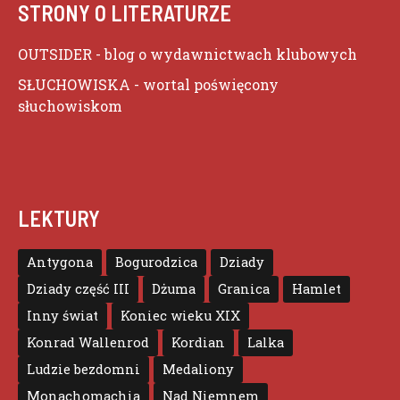
STRONY O LITERATURZE
OUTSIDER
- blog o wydawnictwach klubowych
SŁUCHOWISKA
- wortal poświęcony
słuchowiskom
LEKTURY
Antygona
Bogurodzica
Dziady
Dziady część III
Dżuma
Granica
Hamlet
Inny świat
Koniec wieku XIX
Konrad Wallenrod
Kordian
Lalka
Ludzie bezdomni
Medaliony
Monachomachia
Nad Niemnem