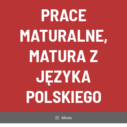
Przejdź
PRACE
do
treści
MATURALNE,
MATURA Z
JĘZYKA
POLSKIEGO
Menu