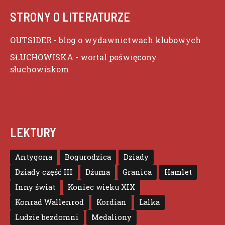
STRONY O LITERATURZE
OUTSIDER
- blog o wydawnictwach klubowych
SŁUCHOWISKA
- wortal poświęcony
słuchowiskom
LEKTURY
Antygona
Bogurodzica
Dziady
Dziady część III
Dżuma
Granica
Hamlet
Inny świat
Koniec wieku XIX
Konrad Wallenrod
Kordian
Lalka
Ludzie bezdomni
Medaliony