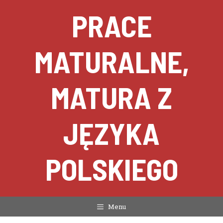
Przejdź
PRACE
do
treści
MATURALNE,
MATURA Z
JĘZYKA
POLSKIEGO
Menu