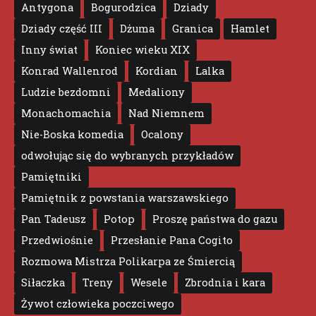
Antygona
Bogurodzica
Dziady
Dziady część III
Dżuma
Granica
Hamlet
Inny świat
Koniec wieku XIX
Konrad Wallenrod
Kordian
Lalka
Ludzie bezdomni
Medaliony
Monachomachia
Nad Niemnem
Nie-Boska komedia
Ocalony
odwołując się do wybranych przykładów
Pamiętniki
Pamiętnik z powstania warszawskiego
Pan Tadeusz
Potop
Proszę państwa do gazu
Przedwiośnie
Przesłanie Pana Cogito
Rozmowa Mistrza Polikarpa ze Śmiercią
Siłaczka
Treny
Wesele
Zbrodnia i kara
Żywot człowieka poczciwego