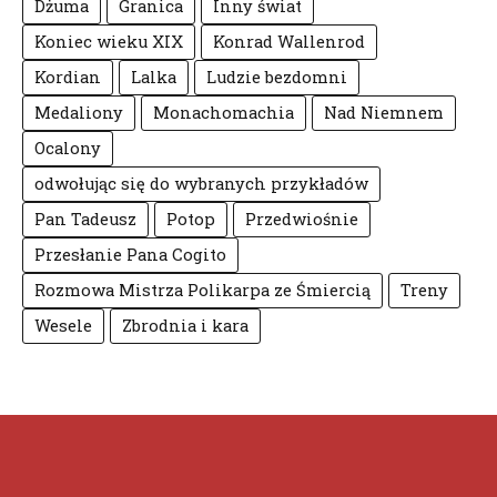
Dżuma
Granica
Inny świat
Koniec wieku XIX
Konrad Wallenrod
Kordian
Lalka
Ludzie bezdomni
Medaliony
Monachomachia
Nad Niemnem
Ocalony
odwołując się do wybranych przykładów
Pan Tadeusz
Potop
Przedwiośnie
Przesłanie Pana Cogito
Rozmowa Mistrza Polikarpa ze Śmiercią
Treny
Wesele
Zbrodnia i kara