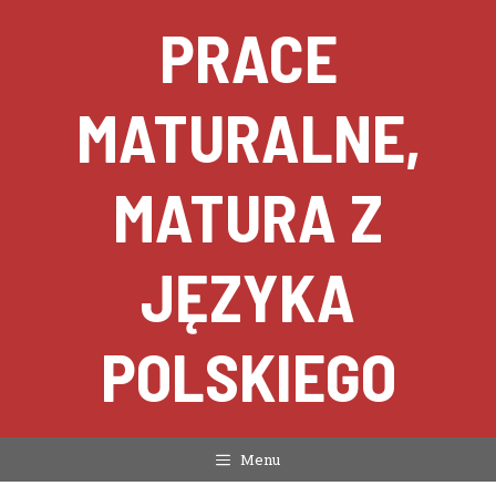
Przejdź
PRACE
do
treści
MATURALNE,
MATURA Z
JĘZYKA
POLSKIEGO
Menu