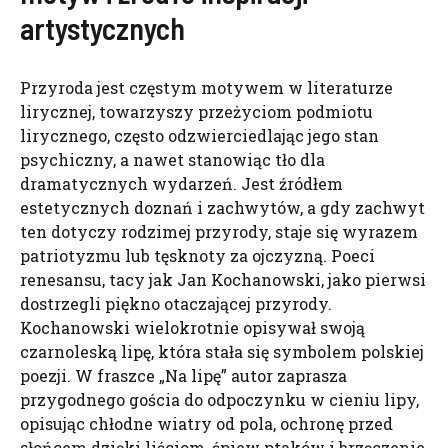
artystycznych
Przyroda jest częstym motywem w literaturze
lirycznej, towarzyszy przeżyciom podmiotu
lirycznego, często odzwierciedlając jego stan
psychiczny, a nawet stanowiąc tło dla
dramatycznych wydarzeń. Jest źródłem
estetycznych doznań i zachwytów, a gdy zachwyt
ten dotyczy rodzimej przyrody, staje się wyrazem
patriotyzmu lub tęsknoty za ojczyzną. Poeci
renesansu, tacy jak Jan Kochanowski, jako pierwsi
dostrzegli piękno otaczającej przyrody.
Kochanowski wielokrotnie opisywał swoją
czarnoleską lipę, która stała się symbolem polskiej
poezji. W fraszce „Na lipę” autor zaprasza
przygodnego gościa do odpoczynku w cieniu lipy,
opisując chłodne wiatry od pola, ochronę przed
słońcem dzięki liściom, śpiew ptaków i brzęczenie