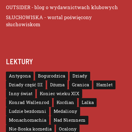
OUTSIDER
- blog o wydawnictwach klubowych
SŁUCHOWISKA
- wortal poświęcony
słuchowiskom
LEKTURY
Antygona
Bogurodzica
Dziady
Dziady część III
Dżuma
Granica
Hamlet
Inny świat
Koniec wieku XIX
Konrad Wallenrod
Kordian
Lalka
Ludzie bezdomni
Medaliony
Monachomachia
Nad Niemnem
Nie-Boska komedia
Ocalony