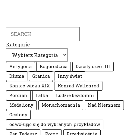
Search
Kategorie
Antygona
Bogurodzica
Dziady część III
Dżuma
Granica
Inny świat
Koniec wieku XIX
Konrad Wallenrod
Kordian
Lalka
Ludzie bezdomni
Medaliony
Monachomachia
Nad Niemnem
Ocalony
odwołując się do wybranych przykładów
Pan Tadeusz
Potop
Przedwiośnie