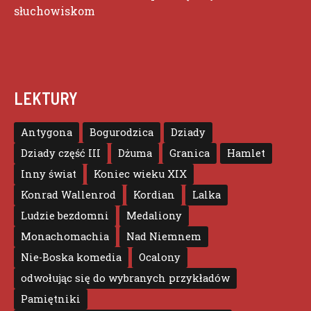
słuchowiskom
LEKTURY
Antygona
Bogurodzica
Dziady
Dziady część III
Dżuma
Granica
Hamlet
Inny świat
Koniec wieku XIX
Konrad Wallenrod
Kordian
Lalka
Ludzie bezdomni
Medaliony
Monachomachia
Nad Niemnem
Nie-Boska komedia
Ocalony
odwołując się do wybranych przykładów
Pamiętniki