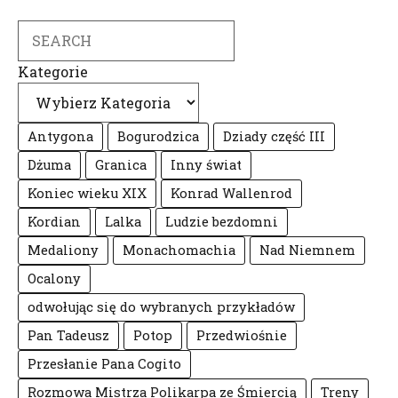
Search
Kategorie
Antygona
Bogurodzica
Dziady część III
Dżuma
Granica
Inny świat
Koniec wieku XIX
Konrad Wallenrod
Kordian
Lalka
Ludzie bezdomni
Medaliony
Monachomachia
Nad Niemnem
Ocalony
odwołując się do wybranych przykładów
Pan Tadeusz
Potop
Przedwiośnie
Przesłanie Pana Cogito
Rozmowa Mistrza Polikarpa ze Śmiercią
Treny