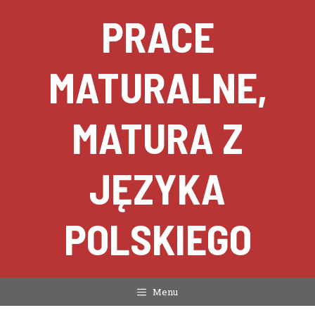
Przejdź
PRACE
do
treści
MATURALNE,
MATURA Z
JĘZYKA
POLSKIEGO
Menu