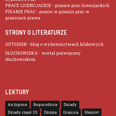
PRACE LICENCJACKIE
- pisanie prac licencjackich
PISANIE PRAC
- pomoc w pisaniu prac w
granicach prawa
STRONY O LITERATURZE
OUTSIDER
- blog o wydawnictwach klubowych
SŁUCHOWISKA
- wortal poświęcony
słuchowiskom
LEKTURY
Antygona
Bogurodzica
Dziady
Dziady część III
Dżuma
Granica
Hamlet