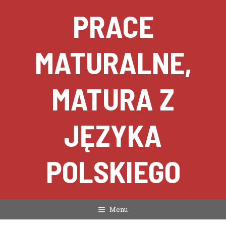
Przejdź
PRACE
do
treści
MATURALNE,
MATURA Z
JĘZYKA
POLSKIEGO
Menu