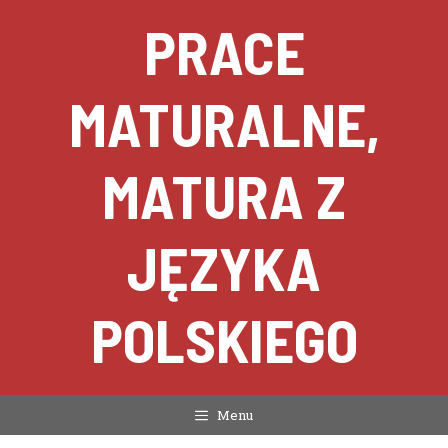
Przejdź
PRACE
do
treści
MATURALNE,
MATURA Z
JĘZYKA
POLSKIEGO
Menu