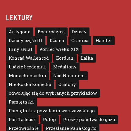
LEKTURY
Antygona
Bogurodzica
Dziady
Dziady część III
Dżuma
Granica
Hamlet
Inny świat
Koniec wieku XIX
Konrad Wallenrod
Kordian
Lalka
Ludzie bezdomni
Medaliony
Monachomachia
Nad Niemnem
Nie-Boska komedia
Ocalony
odwołując się do wybranych przykładów
Pamiętniki
Pamiętnik z powstania warszawskiego
Pan Tadeusz
Potop
Proszę państwa do gazu
Przedwiośnie
Przesłanie Pana Cogito