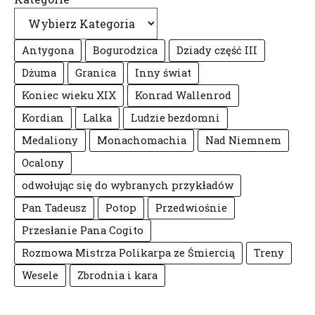
Antygona
Bogurodzica
Dziady część III
Dżuma
Granica
Inny świat
Koniec wieku XIX
Konrad Wallenrod
Kordian
Lalka
Ludzie bezdomni
Medaliony
Monachomachia
Nad Niemnem
Ocalony
odwołując się do wybranych przykładów
Pan Tadeusz
Potop
Przedwiośnie
Przesłanie Pana Cogito
Rozmowa Mistrza Polikarpa ze Śmiercią
Treny
Wesele
Zbrodnia i kara