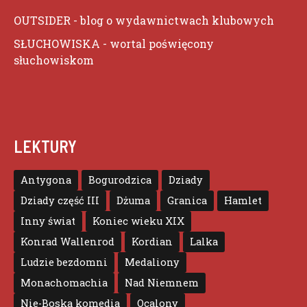
OUTSIDER
- blog o wydawnictwach klubowych
SŁUCHOWISKA
- wortal poświęcony
słuchowiskom
LEKTURY
Antygona
Bogurodzica
Dziady
Dziady część III
Dżuma
Granica
Hamlet
Inny świat
Koniec wieku XIX
Konrad Wallenrod
Kordian
Lalka
Ludzie bezdomni
Medaliony
Monachomachia
Nad Niemnem
Nie-Boska komedia
Ocalony