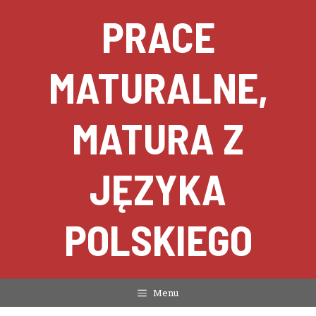
Przejdź
PRACE
do
treści
MATURALNE,
MATURA Z
JĘZYKA
POLSKIEGO
Menu