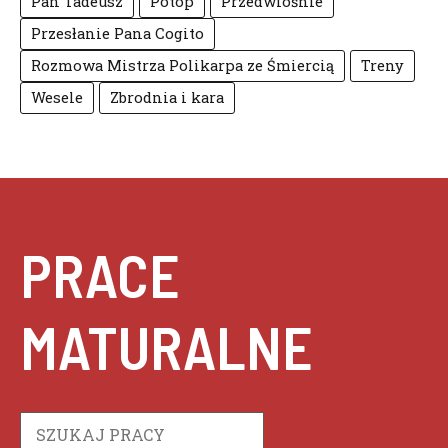
Pan Tadeusz
Potop
Przedwiośnie
Przesłanie Pana Cogito
Rozmowa Mistrza Polikarpa ze Śmiercią
Treny
Wesele
Zbrodnia i kara
PRACE
MATURALNE
Szukaj