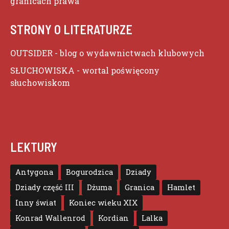
granicach prawa
STRONY O LITERATURZE
OUTSIDER
- blog o wydawnictwach klubowych
SŁUCHOWISKA
- wortal poświęcony
słuchowiskom
LEKTURY
Antygona
Bogurodzica
Dziady
Dziady część III
Dżuma
Granica
Hamlet
Inny świat
Koniec wieku XIX
Konrad Wallenrod
Kordian
Lalka