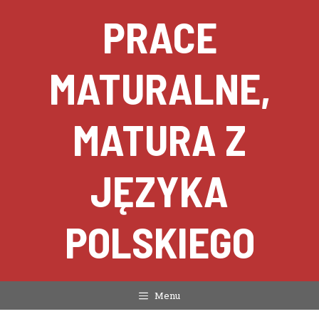
Przejdź
PRACE
do
treści
MATURALNE,
MATURA Z
JĘZYKA
POLSKIEGO
Menu