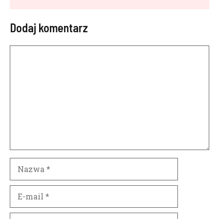
Dodaj komentarz
Komentarz
Nazwa
E-
mail
Witryna