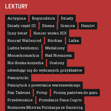
LEKTURY
Antygona
Bogurodzica
Dziady
Dziady część III
Dżuma
Granica
Hamlet
Inny świat
Koniec wieku XIX
Konrad Wallenrod
Kordian
Lalka
Ludzie bezdomni
Medaliony
Monachomachia
Nad Niemnem
Nie-Boska komedia
Ocalony
odwołując się do wybranych przykładów
Pamiętniki
Pamiętnik z powstania warszawskiego
Pan Tadeusz
Potop
Proszę państwa do gazu
Przedwiośnie
Przesłanie Pana Cogito
Rozmowa Mistrza Polikarpa ze Śmiercią