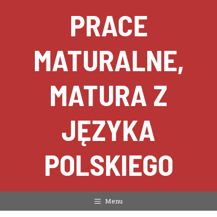
Przejdź
PRACE
do
treści
MATURALNE,
MATURA Z
JĘZYKA
POLSKIEGO
Menu